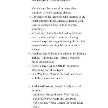
Montenegro, Kosovo, Macedonia.
Vehicle must be returned in reasonable
condition to avoid cleaning charges
If the keys of the vehicle are not returned to the
rental company, the insurance is deemed void.
Loss or damage to keys will be charged
accordingly.
Vehicle is rented with a full tank of fuel and
must be returned full to avoid a refueling
service charge. We suggest keeping the last fuel
invoice before returning the car to its rental
agency.
Handling fees will apply in addition for Parking
Tickets, Toll Roads and Traffic Violations,
based on local rates.
Excess charge: Up to €1200.00 + local taxes
(depending on vehicle type).
One Way Fees:
Must be checked in advance
with the reservation center.
Additional Items
(to be paid locally at rental
location):
- Additional Driver: € 10.00 + VAT per day.
- Senior Driver (70 years and up):
€
10.00
+
VAT
per day
/
Max Charge for rental
€7
0
.00
+
VAT.