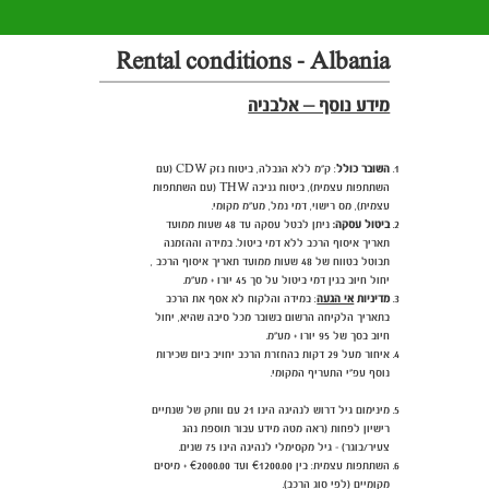
Rental conditions - Albania
מידע נוסף – אלבניה
השובר כולל
: ק"מ ללא הגבלה, ביטוח נזק CDW
(עם
השתתפות עצמית), ביטוח גניבה
THW
(עם השתתפות
עצמית), מס רישוי, דמי נמל, מע"מ מקומי.
ביטול עסקה:
ניתן לבטל עסקה עד 48 שעות ממועד
תאריך איסוף הרכב ללא דמי ביטול. במידה וההזמנה
תבוטל בטווח של 48 שעות ממועד תאריך איסוף הרכב ,
יחול חיוב בגין דמי ביטול על סך 45 יורו + מע"מ.
מדיניות
אי הגעה
: במידה והלקוח לא אסף את הרכב
בתאריך הלקיחה הרשום בשובר מכל סיבה שהיא, יחול
חיוב בסך של 95 יורו + מע"מ.
איחור מעל 29 דקות בהחזרת הרכב יחויב ביום שכירות
נוסף עפ"י התעריף המקומי.
מינימום גיל דרוש לנהיגה הינו 21 עם וותק של שנתיים
רישיון לפחות (ראה מטה מידע עבור תוספת נהג
צעיר/בוגר) - גיל מקסימלי לנהיגה הינו 75 שנים.
השתתפות עצמית: בין €1200.00 ועד
€20
00.00 + מיסים
מקומיים (לפי סוג הרכב).