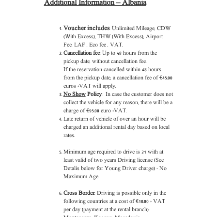
Additional Information – Albania
Voucher includes
: Unlimited Mileage, CDW
(With Excess), THW (With Excess), Airport
Fee, LAF , Eco fee , VAT.
Cancellation fee
: Up to 48 hours from the
pickup date, without cancellation fee.
If the reservation cancelled within 48 hours
from the pickup date, a cancellation fee of €45.00
euros +VAT will apply.
No Show
Policy
: In case the customer does not
collect the vehicle for any reason, there will be a
charge of €95.00 euro +VAT.
Late return of vehicle of over an hour will be
charged an additional rental day based on local
rates.
Minimum age required to drive is 21 with at
least valid of two years Driving license (See
Detalis below for Young Driver charge) - No
Maximum Age
Cross Border
: Driving is possible only in the
following countries at a cost of €10.00 + VAT
per day (payment at the rental branch):