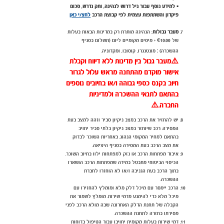
▪️
למידע נוסף עבור גיל דרוש לנהיגה, ותק נדרש, סכום
פיקדון והשתתפות עצמית לפי קבוצת הרכב
לחצ/י כאן
מעבר גבולות
: הנהיגה מותרת רק במדינות הבאות בעלות
של
€
10.00 + מיסים מקומיים ליום (תשלום בסניף
:
ההשכרה)
מונטנגרו, קוסובו, ומקדוניה.
⚠️
מעבר גבול בין מדינות ללא דיווח וקבלת
אישור מוקדם מהתחנה מראש עלול לגרור
חיוב בקנס כספי גבוהה ו/או בחיובים נוספים
בהתאם לתנאי ההשכרה ולמדיניות
החברה.
⚠️
יש להחזיר את הרכב במצב ניקיון סביר וזהה למצב בעת
המסירה. רכב שיוחזר במצב ניקיון בלתי סביר יחויב
בהתאם למחיר המקומי הנהוג. באחריות השוכר לבדוק
את מצב הרכב בעת המסירה בסניף היציאה.
איבוד מפתחות הרכב או נזק למפתחות ילוו בחיוב השוכר.
הכיסוי הביטוחי מתבטל במידה שמפתחות הרכב הושארו
בתוך הרכב בעת הגניבה ו/או לא הוחזרו לחברת
ההשכרה.
הרכב יימסר עם מיכל דלק מלא ומומלץ להחזירו עם
מיכל מלא כדי להימנע מדמי שירות. מומלץ לשמור את
הקבלה של תחנת הדלק האחרונה שבה מולא הרכב לפני
מסירתו בחזרה לתחנת ההשכרה.
דמי שירות בעלות מקומית יחויבו עבור הטיפול בדוחות