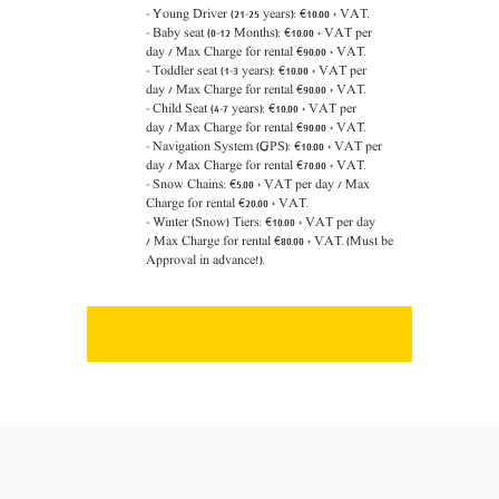
- Young Driver (21-25 years): €10.00 + VAT.
- Baby seat (0-12 Months):
€
10.00 +
VAT
per
day
/
Max Charge for rental
€9
0
.00 +
VAT.
- Toddler seat (1-3 years):
€
10.00 +
VAT
per
day
/
Max Charge for rental
€9
0
.00 +
VAT.
- Child Seat (4-7 years):
€
10.00 +
VAT
per
day
/
Max Charge for rental
€9
0
.00 +
VAT.
- Navigation System (GPS):
€
10.00 + VAT per
day /
Max Charge for rental
€
70
.00 +
VAT.
- Snow Chains:
€5
.00 + VAT per day /
Max
Charge for rental
€2
0
.00 +
VAT.
- Winter (Snow) Tiers:
€
10.00 + VAT per day
/
Max Charge for rental
€8
0
.00 +
VAT.
(Must be
Approval in advance!).