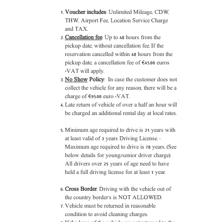
Voucher includes
: Unlimited Mileage, CDW,
THW, Airport Fee, Location Service Charge
and TAX.
Cancellation fee
: Up to 48 hours from the
pickup date, without cancellation fee. If the
reservation cancelled within 48 hours from the
pickup date, a cancellation fee of €45.00 euros
+VAT will apply.
No Show
Policy
: In case the customer does not
collect the vehicle for any reason, there will be a
charge of €95.00 euro +VAT.
Late return of vehicle of over a half an hour will
be charged an additional rental day at local rates.
Minimum age required to drive is 21 years with
at least valid of 3 years Driving License. -
Maximum age required to drive is 78 years. (See
below details for young/senior driver charge).
All drivers over 25 years of age need to have
held a full driving license for at least 1 year.
Cross Border
: Driving with the vehicle out of
the country border's is NOT ALLOWED.
Vehicle must be returned in reasonable
condition to avoid cleaning charges.