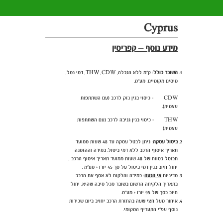
Cyprus
מידע נוסף – קפריסין
השובר כולל
: ק"מ ללא הגבלה, THW ,CDW,
דמי נמל,
מיסים מקומיים, מע"מ
.
CDW - כיסוי בגין נזק לרכב (עם השתתפות
עצמית).
THW - כיסוי בגין גניבה לרכב (עם השתתפות
עצמית)
ביטול עסקה
: ניתן לבטל עסקה עד 48 שעות ממועד
תאריך איסוף הרכב ללא דמי ביטול. במידה וההזמנה
תבוטל בטווח של 48 שעות ממועד תאריך איסוף הרכב ,
יחול חיוב בגין דמי ביטול על סך 45 יורו + מע"מ .
מדיניות
אי הגעה
:
במידה והלקוח לא אסף את הרכב
בתאריך הלקיחה הרשום בשובר מכל סיבה שהיא, יחול
חיוב בסך של 95 יורו + מע"מ.
איחור מעל חצי שעה בהחזרת הרכב יחויב ביום שכירות
נוסף עפ"י התעריף המקומי.