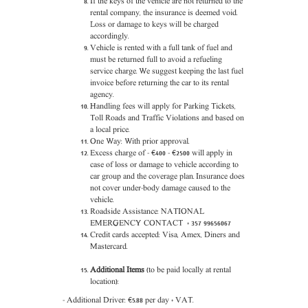
If the keys of the vehicle are not returned to the
rental company, the insurance is deemed void.
Loss or damage to keys will be charged
accordingly.
Vehicle is rented with a full tank of fuel and
must be returned full to avoid a refueling
service charge. We suggest keeping the last fuel
invoice before returning the car to its rental
agency.
Handling fees will apply for Parking Tickets,
Toll Roads and Traffic Violations and based on
a local price.
One Way: With prior approval.
Excess charge of - €400 - €2500 will apply in
case of loss or damage to vehicle according to
car group and the coverage plan. Insurance does
not cover under-body damage caused to the
vehicle.
Roadside Assistance: NATIONAL
EMERGENCY CONTACT + 357 99656067
Credit cards accepted: Visa, Amex, Diners and
Mastercard.
Additional Items
(to be paid locally at rental
location):
-
Additional Driver
: €5.88 per day + VAT.