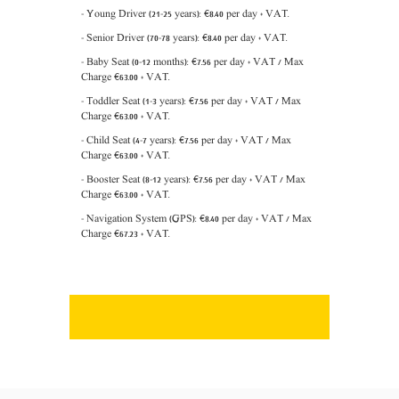
- Young Driver (21-25 years):
€
8
.
4
0 per day + VAT.
- Senior Driver (70-78 years): €8.40 per day + VAT.
- Baby Seat (0-12 months): €7.56 per day + VAT / Max
Charge €63.00 + VAT.
- Toddler Seat (1-3 years): €7.56 per day + VAT / Max
Charge €63.00 + VAT.
- Child Seat (4-7 years): €7.56 per day + VAT / Max
Charge €63.00 + VAT.
- Booster Seat (8-12 years): €7.56 per day + VAT / Max
Charge €63.00 + VAT.
- Navigation System (GPS): €8.40 per day + VAT / Max
Charge €67.23 + VAT.