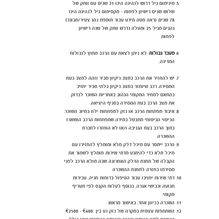
מינימום גיל דרוש לנהיגה הינו 21 שנים עם וותק של
שלוש שנים רישיון לפחות. - מקסימום גיל לנהיגה הינו
78 שנים. (ראה מטה מידע עבור תוספת נהג צעיר/מבוגר)
נהגים מגיל 25 ומעלה נדרש וותק של שנה רישיון
לפחות.
מעבר גבולות
: לא ניתן לצאת עם הרכב מחוץ לגבולות
המדינה.
יש להחזיר את הרכב במצב ניקיון סביר וזהה למצב בעת
המסירה. רכב שיוחזר במצב ניקיון בלתי סביר יחויב
בהתאם למחיר המקומי הנהוג. באחריות השוכר לבדוק
את מצב הרכב בעת המסירה בסניף היציאה.
איבוד מפתחות הרכב או נזק למפתחות ילוו בחיוב השוכר.
הכיסוי הביטוחי מתבטל במידה שמפתחות הרכב הושארו
בתוך הרכב בעת הגניבה ו/או לא הוחזרו לחברת
ההשכרה.
הרכב יימסר עם מיכל דלק מלא ומומלץ להחזירו עם
מיכל מלא כדי להימנע מדמי שירות. מומלץ לשמור את
הקבלה של תחנת הדלק האחרונה שבה מולא הרכב לפני
מסירתו בחזרה לתחנת ההשכרה
דמי שירות יחויבו עבור הטיפול בדוחות חניה, עבירות
תנועה וכבישי אגרה, בנוסף לעלות הקנס לפי תעריף
מקומי.
השכרה בכיוון אחד: באישור מראש.
השתתפות עצמית במקרה של נזק נע בין €400 - €2500