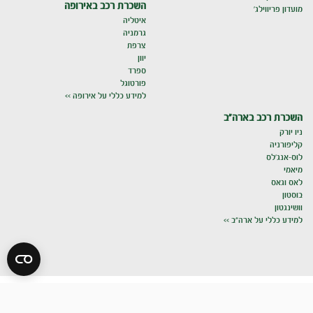
השכרת רכב באירופה
מועדון פריווילג'
איטליה
גרמניה
צרפת
יוון
ספרד
פורטוגל
למידע כללי על אירופה >>
השכרת רכב בארה"ב
ניו יורק
קליפורניה
לוס-אנג'לס
מיאמי
לאס וגאס
בוסטון
וושינגטון
למידע כללי על ארה"ב >>