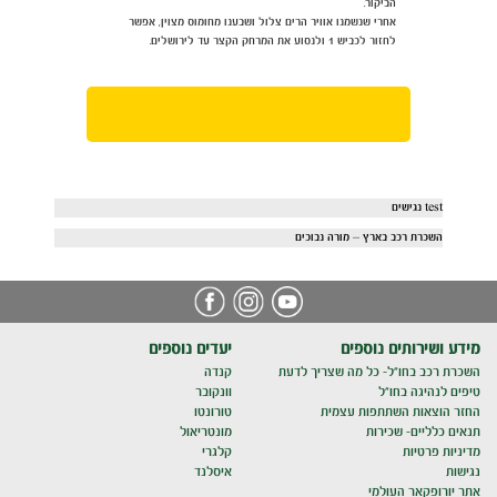
הביקור.
אחרי שנשמנו אוויר הרים צלול ושבענו מחומוס מצוין, אפשר
לחזור לכביש 1 ולנסוע את המרחק הקצר עד לירושלים.
test נגישים
השכרת רכב בארץ – מורה נבוכים
מידע ושירותים נוספים
יעדים נוספים
השכרת רכב בחו"ל- כל מה שצריך לדעת
קנדה
טיפים לנהיגה בחו"ל
וונקובר
החזר הוצאות השתתפות עצמית
טורונטו
תנאים כלליים- שכירות
מונטריאול
מדיניות פרטיות
קלגרי
נגישות
איסלנד
אתר יורופקאר העולמי