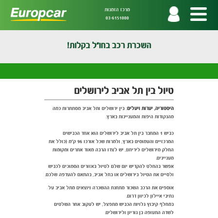
מרכז הזמנות
03-6151000
השכרת רכב בחו"ל בקלות!
טיול בין תל אביב לירושלים
היסטוריה, יערות ויעלים
: בין ירושלים ותל אביב מסתתרות כמה
מהנקודות היפות והמעניינות בארץ.
כביש 1 המחבר בין תל אביב לירושלים הוא אחד הכבישים
המרכזיים והעמוסים בארץ, ולמרות שכל אורכו 96 ק"מ (כולל את
החלק מירושלים ליריחו), יש לצדו הרבה מאוד אתרים ומקומות
מעניינים.
אפשר בהחלט להקדיש יום שלם לטיול באזורים הסמוכים לכביש
ולסיים את הטיול בירושלים או בתל אביב, בהתאם להעדפה שלכם.
אוספים את הרכב השכור מתחנת ההשכרה ויוצאים מתל אביב על
נתיבי איילון לכיוון דרום.
במחלף קיבוץ גלויות הכביש מתפצל, יש לעקוב אחר השלטים
לשדה התעופה בן גוריון ולירושלים.