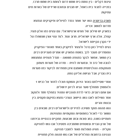
עינות דקלים - בין צומת בית שמש דרום לצומת בית שמש מרכז,
בפנייה למנזר בית ג'אמל, יש מבנים ובתוכם שרידים של בארות מים
עתיקות.
פארק בריטניה
הוא יער ואתר נהדר לטיולים ופיקניקים הנמצא
מדרום למושב זכריה.
בפארק יש שילוב של חורש ארצישראלי, עם עצים כמו אלון מצוי,
קטלב, אלה ארץ ישראלית, חרוב ועוד, לצד עצי אורן שנשתלו על
ידי הקרן הקיימת לישראל.
נעים לטייל כאן ברגל ולעצור לפיקניק באחד מאזורי הפיקניק
המוסדרים. מעבר לכך, בשטח הפארק יש אתרים מעניינים רבים.
בין השאר, אפשר לבקר במצפה משואה – מגדל תצפית המתנשא
לגובה של 372 מ', ובמערות לוזית – סדרה של מערות פעמון
מהתקופה ההלניסטית שאמנם אינן מסודרות לביקור כמו מערות
בית גוברין, אבל הגישה אליהן נוחה.
אחרי שטיילתם באזור הירוק והשקט תוכלו לחזור אל כביש 1
ולהמשיך ממחלף שער הגיא לכיוון ירושלים.
אם אתם רעבים, כדאי לרדת מהכביש המהיר במחלף חמד ולעקוב
אחר השילוט לאבו גוש. היישוב הערבי נמצא במיקום מקסים, בין
גבעות והרים.
הוא מהווה מוקד משיכה לתיירים ולישראלים רבים, שבאים בין
השאר כדי לאכול בחומוסיות המקומיות המצוינות.
פעמיים בשנה, בחג סוכות ובחג שבועות, מתקיים בכנסיית גבירתנו
של ארון הברית ובשטחים שמסביבה פסטיבל אבו גוש למוזיקה
ווקלית – חוויה מומלצת מאוד לחובבי מוזיקה.
הנהיגה ברחובות התלולים של אבו גוש מהווה חלק מחוויית