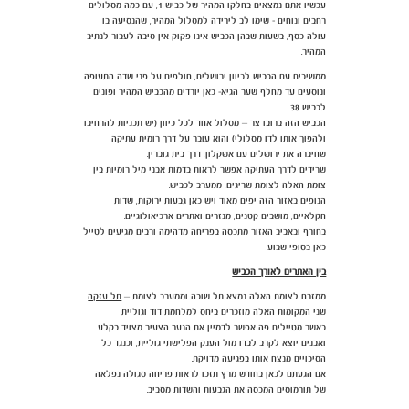
עכשיו אתם נמצאים בחלקו המהיר של כביש 1, עם כמה מסלולים
רחבים ונוחים - שימו לב לירידה למסלול המהיר, שהנסיעה בו
עולה כסף, בשעות שבהן הכביש אינו פקוק אין סיבה לעבור לנתיב
המהיר.
ממשיכים עם הכביש לכיוון ירושלים, חולפים על פני שדה התעופה
ונוסעים עד מחלף שער הגיא- כאן יורדים מהכביש המהיר ופונים
לכביש 38.
הכביש הזה ברובו צר – מסלול אחד לכל כיוון (יש תכניות להרחיבו
ולהפוך אותו לדו מסלולי) והוא עובר על דרך רומית עתיקה
שחיברה את ירושלים עם אשקלון, דרך בית גוברין.
שרידים לדרך העתיקה אפשר לראות בדמות אבני מיל רומיות בין
צומת האלה לצומת שריגים, ממערב לכביש.
הנופים באזור הזה יפים מאוד ויש כאן גבעות ירוקות, שדות
חקלאיים, מושבים קטנים, מנזרים ואתרים ארכיאולוגיים.
בחורף ובאביב האזור מתכסה בפריחה מדהימה ורבים מגיעים לטייל
כאן בסופי שבוע.
בין האתרים לאורך הכביש
ממזרח לצומת האלה נמצא תל שוכה וממערב לצומת –
תל עזקה
.
שני המקומות האלה מוזכרים ביחס למלחמת דוד וגוליית.
כאשר מטיילים פה אפשר לדמיין את הנער הצעיר מצויד בקלע
ואבנים יוצא לקרב לבדו מול הענק הפלישתי גוליית, וכנגד כל
הסיכויים מנצח אותו בפגיעה מדויקת.
אם הגעתם לכאן בחודש מרץ תזכו לראות פריחה סגולה נפלאה
של תורמוסים המכסה את הגבעות והשדות מסביב.