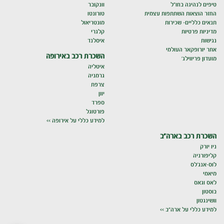
טיפים לנהיגה בחו"ל
וונקובר
החזר הוצאות השתתפות עצמית
טורונטו
תנאים כלליים- שכירות
מונטריאול
מדיניות פרטיות
קלגרי
נגישות
איסלנד
אתר יורופקאר העולמי
השכרת רכב באירופה
מועדון פריווילג'
איטליה
גרמניה
צרפת
יוון
ספרד
פורטוגל
למידע כללי על אירופה >>
השכרת רכב בארה"ב
ניו יורק
קליפורניה
לוס-אנג'לס
מיאמי
לאס וגאס
בוסטון
וושינגטון
למידע כללי על ארה"ב >>