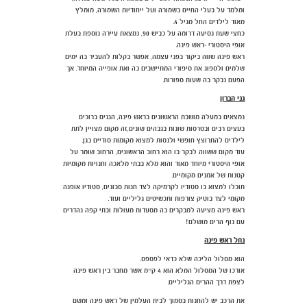
ומלמד על בעלי החיים בשמורה ועל ייחודיות השמורה, מומלץ
מאוד לילדים החל מגיל 4.
כחצי שעת נסיעה דרומה על כביש 90, נמצאת עיירה נוספת בעלת
אופי היסטורי -ראש פינה.
ראש פינה שווה ביקור בפני עצמה, אפשר בקלות להעביר בה ימים
שלמים ולספוג את סיפורי המתיישבים בה ואת אופייה המיוחד. אך
הפעם נבקר בה שעות ספורות.
גני הברון
נמצאים במעלה מושבת הראשונים בראש פינה, הגנים ברוכים
בעצים רבים ובטרסות שונות בגבהים שונים,זה מקום מצויין לתת
לילדים להתרוצץ חופשי ולנסות למצוא מקומות סודיים בגן.
עוד מקום ששווה לבקר בו הוא רחוב הראשונים, הרחוב שומר על
אופי היסטורי מיוחד מאוד והוא מלא בבתי מלאכה וחנויות מקומיות
קטנות של אמנים מקומיים.
תוכלו למצוא בו סטודיו לקרמיקה לצד חנות סבונים, סטודיו אופנה
מקומי לצד בוטיק צורפות ותכשיטים גליליים ועוד.
ראש פינה מציעה למבקרים בה מסעדות מעולות ובתי קפה נהדרים
עם נוף הרים מושלם!
נחל ראש פינה
הוא מסלול הליכה שלא כדאי לפספס.
אורכו של המסלול המלא הוא 4 ק״מ אשר מחבר בין ראש פינה
לצפת דרך ההרים הגליליים.
את הרכב יש להחנות בסמוך לבית העלמין של ראש פינה ומשם