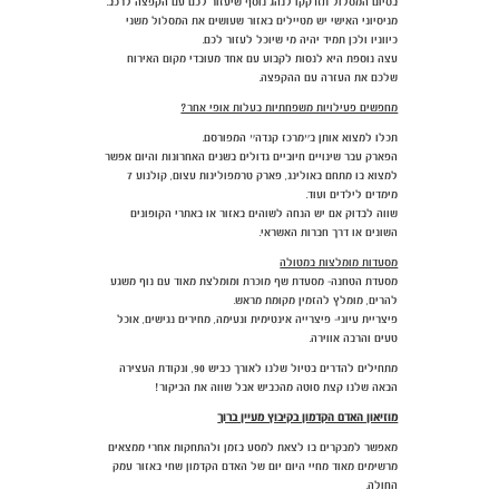
בסיום המסלול תזדקקו לנהג נוסף שיעזור לכם עם הקפצה לרכב.
מניסיוני האישי יש מטיילים באזור שעושים את המסלול משני
כיווניו ולכן תמיד יהיה מי שיוכל לעזור לכם.
עצה נוספת היא לנסות לקבוע עם אחד מעובדי מקום האירוח
שלכם את העזרה עם ההקפצה.
מחפשים פעילויות משפחתיות בעלות אופי אחר?
תכלו למצוא אותן ב״מרכז קנדה״ המפורסם.
הפארק עבר שינויים חיוביים גדולים בשנים האחרונות והיום אפשר
למצוא בו מתחם באולינג, פארק טרמפולינות עצום, קולנוע 7
מימדים לילדים ועוד.
שווה לבדוק אם יש הנחה לשוהים באזור או באתרי הקופונים
השונים או דרך חברות האשראי.
מסעדות מומלצות במטולה
מסעדת הטחנה- מסעדת שף מוכרת ומומלצת מאוד עם נוף משגע
להרים, מומלץ להזמין מקומת מראש.
פיצריית עיוני- פיצרייה אינטימית ונעימה, מחירים נגישים, אוכל
טעים והרבה אווירה.
מתחילים להדרים בטיול שלנו לאורך כביש 90, ונקודת העצירה
הבאה שלנו קצת סוטה מהכביש אבל שווה את הביקור!
מוזיאון האדם הקדמון בקיבוץ מעיין ברוך
מאפשר למבקרים בו לצאת למסע בזמן ולהתחקות אחרי ממצאים
מרשימים מאוד מחיי היום יום של האדם הקדמון שחי באזור עמק
החולה.