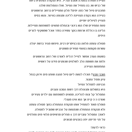
העיירה מטולה במעלה אצבע הגליל, היא הנקודה הצפונית ביותר
של כביש 90, בה נתחיל את הטיול, ואלו ההמלצות שלנו:
מתכננים טיול של כמה ימים? מלון המטיילים ברחוב הראשונים
בעיירה הוא נקודה מצויינת ללינה ומנוחה באיזור, והוא בסיס
מצויין לטיולים יומיים.
טווח המחירים שלו הוא בינוני ובהחלט מתאים למשפחות מטיילות.
הלינה בו כוללת ארוחת בוקר עשירה בחדר אוכל שמשקיף להרים
היפים.
מטולה עצמה מלאה גם בצימרים רבים, חיפוש מהיר ברשת יעלה
עשרות מקומות בטווחי מחירים משתנים.
בשעות הערב אפשר לטייל רגלית לאורכו של רחוב הראשונים
ולתת את תשומת הלב לשלטים שנותנים מידע על ראשית
התפתחות העיירה.
חובבי טבע
? תוכלו לצאת ליום טיול מהנה שופע מים וירוק בנחל
עיון ומפל התנור.
הכניסה למסלול הטיול
היא בתשלום ומנוהלת דרך רשות הטבע והגנים.
המסלול קל ונוח להליכה, מתאים למשפחות עם ילדים צעירים
ואורכו כ-3 ק״מ אך הוא אינו מעגלי.
מומלץ מאוד להתחיל אותו מנקודת ההתחלה בתוך מטולה עצמה
ולא מנקודת ההתחלה שנמצאת על הכביש שמוביל למטולה.
לאורך המסלול עוברים דרך 4 מפלים מרשימים מלאי מים וחולפים
על פני פריחה יפה בצבעים מגוונים.
כדאי לדעת!