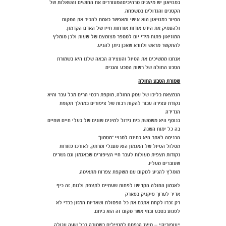
במוזיאון יש מיצגים מרהיביםהמעוררים את החושים והשאלות של
הקטנים והגדולים במשפחה.
הסיור במוזיאון הוא אישי ומאפשר באמת להכיר את המקום
ולהעמיק את הידע אודות אורחות חייו של האדם הקדמון.
המוזיאון פתוח מידי יום למספר מצומצם של שעות ולכן מומלץ
להתקשר מראש ולוודא שאכן ניתן להגיע.
אנחנו ממשיכים את הטיול והעצירה הבאה שלנו היא בשמורת
הטבע החולה של רשות הטבע והגנים.
שמורת הטבע החולה
הנמצאת בליבו של עמק החולה, מוקפת רכסי הרים מכל עבר והיא
נקודת עצירה עבור להקות רבות של ציפורים במהלך תקופת
הנדידה.
בנוסף היא משמשת בית גידול למינים שונים של בעלי חיים שחיים
בה כל ימות השנה.
הכניסה לאתר היא בחינם למנויי "מטמון".
מסלול הטיול של האגמון הוא מעגלי ומרתק, לאורכו פזורות
נקודות תצפית מעולות לעבר חיי הציפורים שבאגמון וגם גשרים
שעוברים מעליו.
מומלץ להגיע למקום עם משקפת צפרות מתאימה.
לאגמון החולה הקדישו לפחות שעתיים לתצפת ולנוח, זה כיף
אדיר לערוך פיקניק בפארק
רק זכרו לקחת אתכם את כל הפסולת ושאריות המזון בכדי לא
לפגוע בטבע ובחי אשר מקום זה הוא ביתם.
״עופוריה״ – מיצג הנפתח למטיילים בשמורה בכל שעה עגולה,