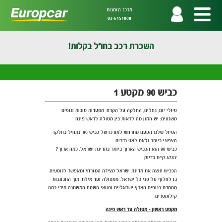
מרכז הזמנות
03-6151000
השכרת רכב בחו"ל בקלות!
כביש 90 מקטע 1
טיולי יום, נחלים, החלקה על הקרח, מסעדות טובות ונופים
משגעים: יש המון מה לראות בין מטולה לראש פינה
הטיול שלנו הפעם מתרחש לאורכו של כביש 90, נתחיל בחלקו
הצפוני ביותר ולאט לאט נדרים
כביש 90 הוא הכביש הארוך ביותר במדינת ישראל, כמה ארוך?
478.7 ק״מ בדיוק.
הכביש חוצה את מדינת ישראל מצידה המזרחי ומאפשר לנוסעים
בו לחלוף על פני כל ישראל, ממטולה ועד אילת, תוך התבוננות
מתמדת בנופים הארץ ישראליים ותוואי השטח המשתנה מידי כמה
קילומטרים.
מקטע ראשון - מטולה עד ראש פינה