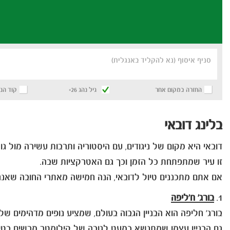
סניף איסוף (נא להקליד באנגלית)
החזרה במקום אחר
גיל נהג 26+
קוד הנ
בלינג דובאי
דובאי היא מקום של ניגודים, עם היסטוריה ותרבות עשירה מול גור
זו עיר שמתפתחת כל הזמן וכך גם האטרקציות שבה.
אם אתם מתכננים טיול לדובאי, הנה חמישה מאתרי החובה שאנחנ
1.
בורג' ח'ליפה
בורג' חליפה הוא הבניין הגבוה בעולם, שמציע נופים מדהימים 
גם הבניין עצמו שמתנשא כמעט לגובה של קילומטר מרשים בטיר