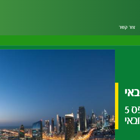
צור קשר
באי
5 המקומות שאסור לכם לפספס
באי