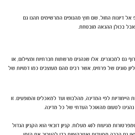
אל דיונות החול, שם חוץ מהנופים המרשימים תהנו גם
אבל בכולן ההנאה מובטחת.
ף גם למבוגרים. אלו שנהנים מרשתות חברתיות ומצילום, או
ים להירגע בטבע ולעצור להתרשם מהפרחים בטוח יהנו מביקור בגן. הגן הוא הגדול ביותר בעולם ובתוכו תמצאו כ-152 מיליון סוגים של פרחים, אשר רבים מהם מעוצבים כמו דמויות של
הייחודיות לפי המדינה, מהלבוש ועד למאכלים והמופעים. זו
נהנינו לטעום מהאוכל העדתי של כל מדינה.
אם אתם מגיעים לדובאי בחודשי הקיץ, כנראה שתמצאו את עצמכם הרבה בקניונים שם תוכלו ליהנות מהפסקה במגזן, כשבחוץ הטמפרטורות מגיעות ל40 מעלות. קניון דובאי הוא הקניון הגדול
 שתבחרו, תמצאו גם הרבה מסעדות ואטרקציות כדי להעביר את הזמן