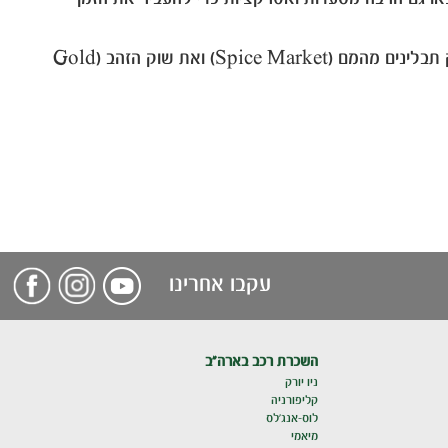
ואם אתם יותר אנשים של קניות בשוק – לא חסר גם מזה. בדובאי יש שוק מעצבים (Arte),שוק עתיק חמוד Meena Bazaar, שוק תבלינים מהמם (Spice Market) ואת שוק הזהב (Gold
עקבו אחרינו
השכרת רכב בארה"ב
ניו יורק
קליפורניה
לוס-אנג'לס
מיאמי