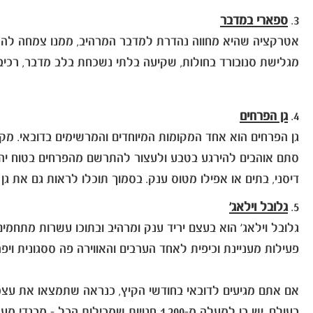
3.
ספארי במדבר
אטרקציה שהיא מחווה נהדרת למדבר המרהיב, ממנו צמחה לה דוב
מגלישת סנובורד בחולות, שקיעה בלתי נשכחת בלב מדבר, רכיב
4.
גן הפרחים
גן הפרחים הוא אחד המקומות המיוחדים והמרשימים בדובאי. מק
דיסני, בתים או אפילו מטוס ענק. בסמוך תוכלו לראות גם את ג
5.
גלובל וילאג'
גלובל וילאג' הוא בעצם יריד ענק ומרהיב ובתוכו עשרות מתחמי
פעילות מעניינת וכיפית לאחד הערבים והאווירה פה ססגונית ו
בעולם, יש בו למעלה מ-1,200 חנויות שמ