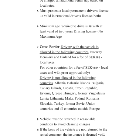
be charged an additional rental day based on
local rates.
Must present a local (permanent) driver's license
+ a valid international driver's license (both).
Minimum age required to drive is 18 with at
least valid of two years Driving license - No
Maximum Age
Cross Border
:
Driving with the vehicle is
allowed in the following countries
: Norway,
Denmark and Finland for a fee of SEK588 +
local taxes.
For other countries
: for a fee of SEK1584 + local
taxes and with prior approval only!
Driving is not allowed in the following
countries
: Albania, Balearic Islands, Bulgaria,
Canary Islands, Croatia, Czech Republic,
Estonia, Greece, Hungary, former Yugoslavia,
Latvia, Lithuania, Malta, Poland, Romania,
Slovakia, Turkey, former Soviet Union
countries and all countries outside Europe.
Vehicle must be returned in reasonable
condition to avoid cleaning charges
If the keys of the vehicle are not returned to the
rental company, the insurance is deemed void.