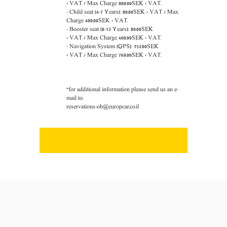
+ VAT / Max Charge 800.00SEK + VAT.
- Child
seat (4-7 Years): 80.00SEK + VAT / Max
Charge 400.00SEK + VAT.
- Booster
seat (8-12 Years): 80.00SEK
+ VAT / Max Charge 400.00SEK + VAT.
- Navigation System (GPS):
152
.00SEK
+
VAT
/
M
ax Charge
760
.00SEK +
VAT
.
*for additional information please send us an e-
mail to:
reservations-ob@europcar.co.il