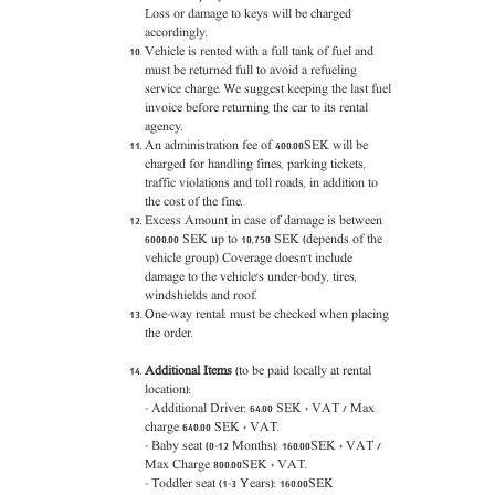
Loss or damage to keys will be charged
accordingly.
Vehicle is rented with a full tank of fuel and
must be returned full to avoid a refueling
service charge. We suggest keeping the last fuel
invoice before returning the car to its rental
agency.
An administration fee of 400.00SEK will be
charged for handling fines, parking tickets,
traffic violations and toll roads, in addition to
the cost of the fine.
Excess Amount
in case of damage is between
6000.00 SEK up to 10,750 SEK (depends of the
vehicle group) Coverage doesn't include
damage to the vehicle's under-body, tires,
windshields and roof.
One-way rental: must be checked when placing
the order.
Additional Items
(
to be paid locally at rental
location
):
-
Additional Driver: 64.00 SEK + VAT / Max
charge 640.00 SEK + VAT.
-
Baby seat (0-12 Months): 160.00SEK + VAT /
Max Charge 800.00SEK + VAT.
- Toddler
seat (1-3 Years): 160.00SEK