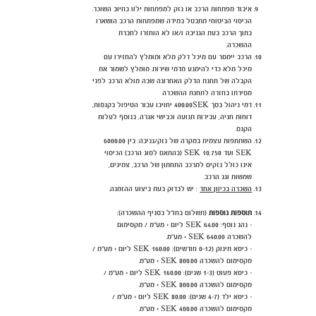
איבוד מפתחות הרכב או נזק למפתחות ילוו בחיוב השוכר.
הכיסוי הביטוחי מתבטל במידה שמפתחות הרכב הושארו
בתוך הרכב בעת הגניבה ו/או לא הוחזרו לחברת
ההשכרה.
הרכב יימסר עם מיכל דלק מלא ומומלץ להחזירו עם
מיכל מלא כדי להימנע מדמי שירות. מומלץ לשמור את
הקבלה של תחנת הדלק האחרונה שבה מולא הרכב לפני
מסירתו בחזרה לתחנת ההשכרה
דמי ניהול בסך 400.00SEK יחויבו עבור הטיפול בקנסות,
דוחות חניה, עבירות תנועה וכבישי אגרה, בנוסף לעלות
הקנס.
השתתפות עצמית במקרה של נזק/גניבה: בין 6000.00
SEK ועד 10,750 SEK
(בהתאם לסוג הרכב) הכיסוי
אינו כולל נזקים למרכב התחתון של הרכב, צמיגים,
שמשות וגג הרכב.
השכרה בכיוון אחד
: יש לבדוק בעת ביצוע ההזמנה.
תוספות נוספות
(תשלום בחו"ל בסניף ההשכרה):
- נהג נוסף: 64.00 SEK ליום + מע"מ / מקסימום
להשכרה 640.00 SEK + מע"מ.
- כיסא תינוק (0-12 חודשים): 160.00 SEK ליום + מע"מ /
מקסימום להשכרה 800.00 SEK + מע"מ.
- כיסא פעוט (1-3 שנים): 160.00 SEK ליום + מע"מ /
מקסימום להשכרה 800.00 SEK + מע"מ.
- כיסא ילד (4-7 שנים): 80.00 SEK ליום + מע"מ /
מקסימום להשכרה 400.00 SEK + מע"מ.