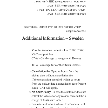
- כיסא בוסטר (8-12 שנים): 80.00 SEK ליום + מע"מ /
מקסימום להשכרה 400.00 SEK + מע"מ.
- מערכת ניווט (GPS): SEK 152.00 ליום + מע"מ /
מקסימום להשכרה 760.00 SEK + מע"מ.
*למידע נוסף אנא שלחו לנו דוא"ל לכתובת: reservations-
ob@europcar.co.il
Additional Information – Sweden
Voucher includes
: unlimited km, THW, CDW,
VAT and port fees.
CDW - Car damage coverage (with Excess).
THW - coverage for car theft (with Excess).
Cancellation fee
: Up to 48 hours from the
pickup date, without cancellation fee.
If the reservation cancelled within 48 hours
from the pickup date, a cancellation fee of €45.00
euros +VAT will apply.
No Show
Policy
: In case the customer does not
collect the vehicle for any reason, there will be a
charge of €95.00 euro +VAT.
Late return of vehicle of over Half an hour will