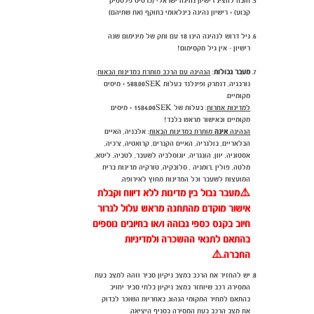
חובה
להציג רישיון נהיגה ישראלי (כרטיס פלסטיק
קבוע) + רישיון נהיגה בינלאומי בתוקף (את שתיהם)
גיל דרוש לנהיגה הינו 18 עם ותק של מינימום שנה
רישיון - אין גיל מקסימום!
מעבר גבולות
:
הנהיגה עם הרכב מותרת במדינות הבאות
:
נורבגיה, דנמרק ופינלנד בעלות 588.00SEK + מיסים
מקומיים.
למדינות אחרות
: בעלות של 1584.00SEK + מיסים
מקומיים ובאישור מראש בלבד!
הנהיגה
אינה
מותרת במדינות הבאות
: אלבניה, האיים
הבלאריים, בולגריה, האיים הקנרים, קרואטיה, צ'כיה,
אסטוניה, יוון, הונגריה, יוגוסלביה לשעבר, לטביה, ליטא,
מלטה, פולין ,רומניה , סלובקיה, טורקיה מדינות ברית
המועצות לשעבר וכל המדינות מחוץ לאירופה.
⚠️
מעבר גבול בין מדינות ללא דיווח וקבלת
אישור מוקדם מהתחנה מראש עלול לגרור
חיוב בקנס כספי גבוהה ו/או בחיובים נוספים
בהתאם לתנאי ההשכרה ולמדיניות
החברה.
⚠️
יש להחזיר את הרכב במצב ניקיון סביר וזהה למצב בעת
המסירה. רכב שיוחזר במצב ניקיון בלתי סביר יחויב
בהתאם למחיר המקומי הנהוג. באחריות השוכר לבדוק
את מצב הרכב בעת המסירה בסניף היציאה.