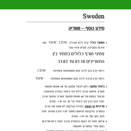
Sweden
מידע נוסף – שוודיה
השובר כולל
: ק"מ ללא הגבלה , THW , CDW , מס
איכות הסביבה,
מע"מ ודמי נמל
.
צמיגי חורף כלולים במחיר בין
התאריכים 01.10 עד 31.03
CDW - כיסוי בגין נזק לרכב (עם השתתפות עצמית).
THW - כיסוי בגין גניבה לרכב (עם השתתפות עצמית).
ביטול עסקה
:
ניתן לבטל עסקה עד 48 שעות ממועד
תאריך איסוף הרכב ללא דמי ביטול. במידה וההזמנה
תבוטל בטווח של 48 שעות ממועד תאריך איסוף הרכב ,
יחול חיוב בגין דמי ביטול על סך 45 יורו + מע"מ.
מדיניות
אי הגעה
:
במידה והלקוח לא אסף את הרכב
בתאריך הלקיחה הרשום בשובר מכל סיבה שהיא, יחול
חיוב בסך של 95 יורו + מע"מ.
איחור מעל 29 דקות בהחזרת הרכב יחויב ביום שכירות
נוסף עפ"י התעריף המקומי.