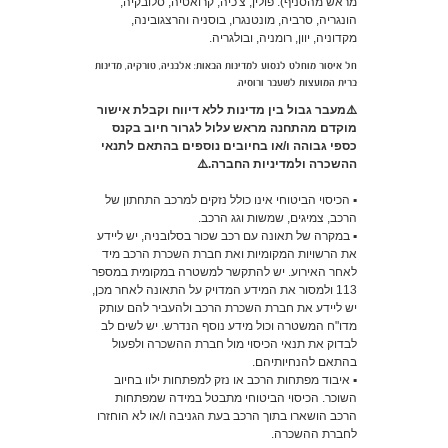
מראש מהסניף): פולין, צ'כיה, קרואטיה, סלובקיה,
הונגריה, סרביה, מונטנגרו, בוסניה והרצגובינה,
מקדוניה, יוון, רומניה, ובולגריה.
חל איסור מוחלט לנסוע למדינות הבאות: אלבניה, טורקיה, מדינות
ברית המועצות לשעבר ורוסיה.
⚠️מעבר גבול בין מדינות ללא דיווח וקבלת אישור
מוקדם מהתחנה מראש עלול לגרור חיוב בקנס
כספי גבוהה ו/או בחיובים נוספים בהתאם לתנאי
ההשכרה ולמדיניות החברה.⚠️
▪️ הכיסוי הביטוחי אינו כולל נזקים למרכב התחתון של
הרכב, צמיגים, שמשות וגג הרכב.
▪️ במקרה של תאונה עם רכב שכור בסלובניה, יש ליידע
את הרשויות המקומיות ואת חברת השכרת הרכב מיד
לאחר האירוע. יש להתקשר למשטרה במקומית במספר
113 ולמסור את המידע המדויק על התאונה לאחר מכן,
יש ליידע את חברת השכרת הרכב ולהעביר להם עותק
מדו"ח המשטרה וכול מידע נוסף הנדרש. יש לשים לב
לבדוק את תנאי הכיסוי מול חברת ההשכרה ולפעול
בהתאם להנחיותיהם.
▪️ איבוד מפתחות הרכב או נזק למפתחות ילוו בחיוב
השוכר. הכיסוי הביטוחי מתבטל במידה שמפתחות
הרכב הושארו בתוך הרכב בעת הגניבה ו/או לא הוחזרו
לחברת ההשכרה.