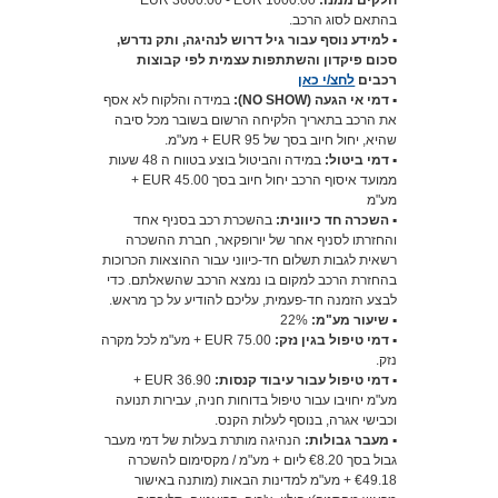
חלקים ממנו:
1000.00 EUR 3600.00 - EUR
בהתאם לסוג הרכב.
▪️
למידע נוסף עבור גיל דרוש לנהיגה, ותק נדרש,
סכום פיקדון והשתתפות עצמית לפי קבוצות
רכבים
לחצ/י כאן
▪️ דמי אי הגעה (NO SHOW):
במידה והלקוח לא אסף
את הרכב בתאריך הלקיחה הרשום בשובר מכל סיבה
שהיא, יחול חיוב בסך של 95 EUR + מע"מ.
▪️
דמי ביטול:
במידה והביטול בוצע בטווח ה 48 שעות
ממועד איסוף הרכב יחול חיוב בסך 45.00 EUR +
מע"מ
▪️
השכרה חד כיוונית:
בהשכרת רכב בסניף אחד
והחזרתו לסניף אחר של יורופקאר, חברת ההשכרה
רשאית לגבות תשלום חד-כיווני עבור ההוצאות הכרוכות
בהחזרת הרכב למקום בו נמצא הרכב שהשאלתם. כדי
לבצע הזמנה חד-פעמית, עליכם להודיע ​​על כך מראש.
▪️
שיעור מע"מ:
22%
▪️
דמי טיפול בגין נזק:
75.00 EUR + מע"מ לכל מקרה
נזק.
▪️
דמי טיפול עבור עיבוד קנסות:
36.90 EUR +
מע"מ יחויבו עבור טיפול בדוחות חניה, עבירות תנועה
וכבישי אגרה, בנוסף לעלות הקנס.
▪️ מעבר גבולות:
הנהיגה מותרת בעלות של דמי מעבר
גבול בסך €8.20 ליום + מע"מ / מקסימום להשכרה
€49.18 + מע"מ למדינות הבאות (מותנה באישור