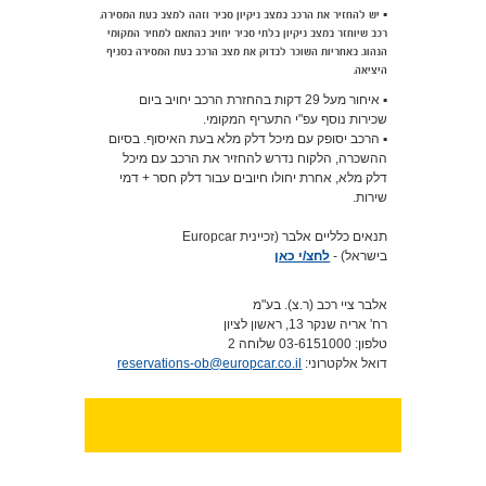
▪️ יש להחזיר את הרכב במצב ניקיון סביר וזהה למצב בעת המסירה.
רכב שיוחזר במצב ניקיון בלתי סביר יחויב בהתאם למחיר המקומי
הנהוג. באחריות השוכר לבדוק את מצב הרכב בעת המסירה בסניף
היציאה.
▪️ איחור מעל 29 דקות בהחזרת הרכב יחויב ביום
שכירות נוסף עפ"י התעריף המקומי.
▪️ הרכב יסופק עם מיכל דלק מלא בעת האיסוף. בסיום
ההשכרה, הלקוח נדרש להחזיר את הרכב עם מיכל
דלק מלא, אחרת יחולו חיובים עבור דלק חסר + דמי
שירות.
תנאים כלליים אלבר (זכיינית Europcar
בישראל) -
לחצ/י כאן
אלבר ציי רכב (ר.צ). בע"מ
רח' אריה שנקר 13, ראשון לציון
טלפון: 03-6151000 שלוחה 2
דואל אלקטרוני:
reservations-ob@europcar.co.il