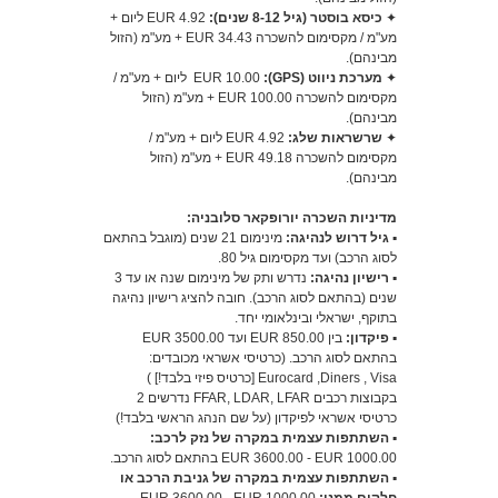
✦
כיסא בוסטר (גיל 8-12 שנים):
4.92 EUR ליום +
מע"מ / מקסימום להשכרה 34.43 EUR + מע"מ (הזול
מבינהם).
✦
מערכת ניווט (GPS):
EUR 10.00 ליום + מע"מ /
מקסימום להשכרה 100.00 EUR + מע"מ (הזול
מבינהם).
✦
שרשראות שלג:
4.92 EUR ליום + מע"מ /
מקסימום להשכרה 49.18 EUR + מע"מ (הזול
מבינהם).
מדיניות השכרה יורופקאר סלובניה
:
▪️ גיל דרוש לנהיגה:
מינימום 21 שנים (מוגבל בהתאם
לסוג הרכב) ועד מקסימום גיל 80.
▪️ רישיון נהיגה:
נדרש ותק של מינימום שנה או עד 3
שנים (בהתאם לסוג הרכב). חובה להציג רישיון נהיגה
בתוקף, ישראלי ובינלאומי יחד.
▪️
פיקדון:
בין 850.00 EUR ועד 3500.00 EUR
בהתאם לסוג הרכב. (כרטיסי אשראי מכובדים:
Eurocard ,Diners , Visa [כרטיס פיזי בלבד!] )
בקבוצות רכבים FFAR, LDAR, LFAR נדרשים 2
כרטיסי אשראי לפיקדון (על שם הנהג הראשי בלבד!)
▪️ השתתפות עצמית במקרה של נזק לרכב:
1000.00 EUR 3600.00 - EUR בהתאם לסוג הרכב.
▪️ השתתפות עצמית במקרה של גניבת הרכב או