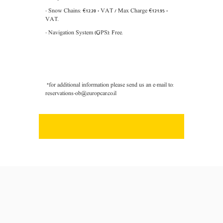
- Snow Chains:
€12
.20
+ VAT / Max Charge
€121
.95 +
VAT.
- Navigation System (GPS): Free.
*for additional information please send us an e-mail to:
reservations-ob@europcar.co.il