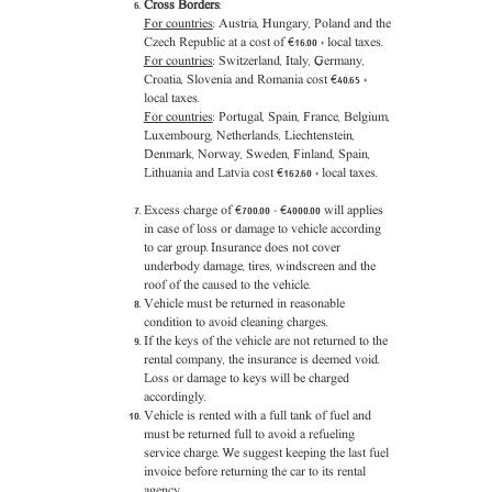
Cross Borders
:
For countries
: Austria, Hungary, Poland and the
Czech Republic at a cost of €16.00 + local taxes.
For countries
: Switzerland, Italy, Germany,
Croatia, Slovenia and Romania cost €40.65 +
local taxes.
For countries
: Portugal, Spain, France, Belgium,
Luxembourg, Netherlands, Liechtenstein,
Denmark, Norway, Sweden, Finland, Spain,
Lithuania and Latvia cost €162.60 + local taxes.
Excess charge of €700.00 - €4000.00 will applies
in case of loss or damage to vehicle according
to car group. Insurance does not cover
underbody damage, tires, windscreen and the
roof of the caused to the vehicle.
Vehicle must be returned in reasonable
condition to avoid cleaning charges.
If the keys of the vehicle are not returned to the
rental company, the insurance is deemed void.
Loss or damage to keys will be charged
accordingly.
Vehicle is rented with a full tank of fuel and
must be returned full to avoid a refueling
service charge. We suggest keeping the last fuel
invoice before returning the car to its rental
agency.