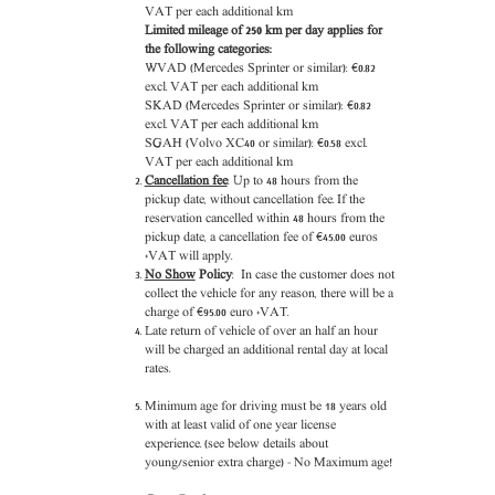
VAT per each additional km
Limited mileage of 250 km per day applies for
the following categories:
WVAD (Mercedes Sprinter or similar): €0.82
excl. VAT per each additional km
SKAD (Mercedes Sprinter or similar): €0.82
excl. VAT per each additional km
SGAH (Volvo XC40 or similar): €0.58 excl.
VAT per each additional km
Cancellation fee
: Up to 48 hours from the
pickup date, without cancellation fee. If the
reservation cancelled within 48 hours from the
pickup date, a cancellation fee of €45.00 euros
+VAT will apply.
No Show
Policy
: In case the customer does not
collect the vehicle for any reason, there will be a
charge of €95.00 euro +VAT.
Late return of vehicle of over an half an hour
will be charged an additional rental day at local
rates.
Minimum age for driving must be 18 years old
with at least valid of one year license
experience. (see below details about
young/senior extra charge) - No Maximum age!