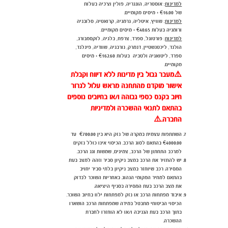
למדינות
: אוסטריה, הונגריה, פולין וצ'כיה בעלות
של €16.00 + מיסים מקומיים.
למדינות
: שוויץ, איטליה, גרמניה, קרואטיה, סלובניה
ורומניה בעלות €40.65 + מיסים מקומיים.
למדינות
: פורטוגל, ספרד, צרפת, בלגיה, לוקסמבורג,
הולנד, ליכטנשטיין, דנמרק, נורבגיה, שוודיה, פינלנד,
ספרד, ליטואניה ולטביה בעלות €162.60 + מיסים
מקומיים.
⚠️
מעבר גבול בין מדינות ללא דיווח וקבלת
אישור מוקדם מהתחנה מראש עלול לגרור
חיוב בקנס כספי גבוהה ו/או בחיובים נוספים
בהתאם לתנאי ההשכרה ולמדיניות
החברה.
⚠️
השתתפות עצמית במקרה של נזק היא בין €700.00 עד
€4000.00 בהתאם לסוג הרכב. הכיסוי אינו כולל נזקים
למרכב התחתון של הרכב, צמיגים, שמשות וגג הרכב.
יש להחזיר את הרכב במצב ניקיון סביר וזהה למצב בעת
המסירה. רכב שיוחזר במצב ניקיון בלתי סביר יחויב
בהתאם למחיר המקומי הנהוג. באחריות השוכר לבדוק
את מצב הרכב בעת המסירה בסניף היציאה.
איבוד מפתחות הרכב או נזק למפתחות ילוו בחיוב השוכר.
הכיסוי הביטוחי מתבטל במידה שמפתחות הרכב הושארו
בתוך הרכב בעת הגניבה ו/או לא הוחזרו לחברת
ההשכרה.