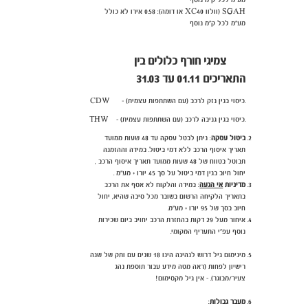
מע"מ לכל ק"מ נוסף
SGAH (וולוו XC40 או דומה): 0.58 אירו לא כולל
מע"מ לכל ק"מ נוסף
צמיגי חורף כלולים בין
התאריכים 01.11 עד 31.03
CDW - כיסוי בגין נזק לרכב (עם השתתפות עצמית).
THW - כיסוי בגין גניבה לרכב (עם השתתפות עצמית).
ביטול עסקה
: ניתן לבטל עסקה עד 48 שעות ממועד
תאריך איסוף הרכב ללא דמי ביטול. במידה וההזמנה
תבוטל בטווח של 48 שעות ממועד תאריך איסוף הרכב ,
יחול חיוב בגין דמי ביטול על סך 45 יורו + מע"מ .
מדיניות
אי הגעה
:
במידה והלקוח לא אסף את הרכב
בתאריך הלקיחה הרשום בשובר מכל סיבה שהיא, יחול
חיוב בסך של 95 יורו + מע"מ.
איחור מעל 29 דקות בהחזרת הרכב יחויב ביום שכירות
נוסף עפ"י התעריף המקומי.
מינימום גיל דרוש לנהיגה הינו 18 שנים עם ותק של שנה
רישיון לפחות (ראה מטה מידע עבור תוספת נהג
צעיר/מבוגר). - אין גיל מקסימום!
מעבר גבולות
: