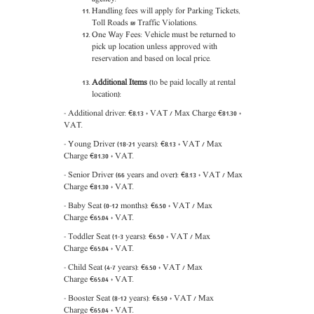
Handling fees will apply for Parking Tickets,
Toll Roads & Traffic Violations.
One Way Fees: Vehicle must be returned to
pick up location unless approved with
reservation and based on local price.
Additional Items
(to be paid locally at rental
location):
- Additional driver:
€
8.13 + VAT / Max Charge
€
81.30 +
VAT.
- Young Driver (18-21 years):
€
8.13
+ VAT / Max
Charge
€
81.30 + VAT.
- Senior Driver (66 years and over):
€
8.13
+ VAT / Max
Charge
€
81.30 + VAT.
- Baby Seat (0-12 months):
€6
.50
+ VAT / Max
Charge
€65
.04 + VAT.
- Toddler Seat (1-3 years):
€6
.50
+ VAT / Max
Charge
€65
.04 + VAT.
- Child Seat (4-7 years):
€6
.50
+ VAT / Max
Charge
€65
.04 + VAT.
- Booster Seat (8-12 years):
€6
.50
+ VAT / Max
Charge
€65
.04 + VAT.