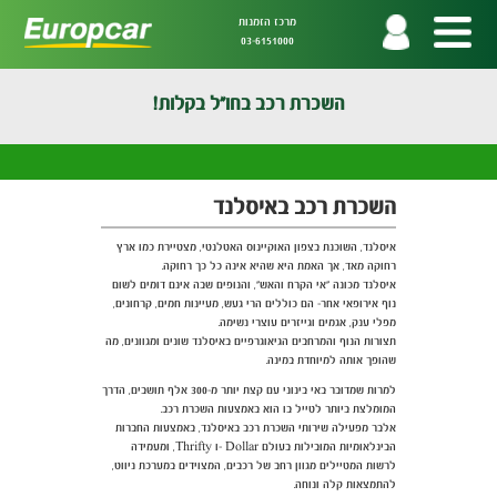
מרכז הזמנות
03-6151000
השכרת רכב בחו"ל בקלות!
השכרת רכב באיסלנד
איסלנד, השוכנת בצפון האוקיינוס האטלנטי, מצטיירת כמו ארץ
רחוקה מאד, אך האמת היא שהיא אינה כל כך רחוקה.
איסלנד מכונה "אי הקרח והאש", והנופים שבה אינם דומים לשום
נוף אירופאי אחר- הם כוללים הרי געש, מעיינות חמים, קרחונים,
מפלי ענק, אגמים וגייזרים עוצרי נשימה.
תצורות הנוף והמרחבים הגיאוגרפיים באיסלנד שונים ומגוונים, מה
שהופך אותה למיוחדת במינה.
למרות שמדובר באי בינוני עם קצת יותר מ-300 אלף תושבים, הדרך
המומלצת ביותר לטייל בו הוא באמצעות השכרת רכב.
אלבר מפעילה שירותי השכרת רכב באיסלנד, באמצעות החברות
הבינלאומיות המובילות בעולם Dollar -ו Thrifty, ומעמידה
לרשות המטיילים מגוון רחב של רכבים, המצוידים במערכת ניווט,
להתמצאות קלה ונוחה.