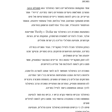
נשכחת.
אחד המקומות הפופולאריים ביותר באיסלנד הוא
משולש הזהב
,
המורכב משלושת היעדים המתוירים ביותר במדינה: "גייזיר"- אתר
הגייזרים, ובו ניתן לחזות במספר גייזרים (התפרצויות של מים
חמים ממעמקי האדמה), מפל גולפוס, מפל עוצמתי ויפהפה, והאתר
ההיסטורי תינגווליר, שבו נולד הפרלמנט הראשון באירופה.
באמצעות השכרת רכב באיסלנד עם Dollar -ו Thrifty שמייצגת
אלבר, תוכלו להדרים לשמורת תורסמרק, המוקפת הרים, נהרות
וקרחונים, ומציעה מסלולי הליכה בין יערות ומפלים.
בצפון איסלנד תוכלו לטייל באקוריירי, העיר השנייה בגודלה
במדינה, המציעה מוזיאונים מרתקים, גנים בוטניים, ובעיקר טבע
יפהפה של הרים מושלגים.
לא רחוק מאקוריירי נמצא כפר הדייגים הצבעוני הוסאוויק, אשר
ממנו ניתן לצאת להפלגות של צפייה בלווייתנים.
השכרת רכב באיסלנד תאפשר לכם לתור אותה לאורכה ולרוחבה,
ולחזות ביצירות הטבע המפעימות הפזורות בכל רחבי המדינה.
המרחקים הגדולים בין האתרים השונים, בתוספת תחבורה ציבורית
לא מפותחת מספיק, הופכים את אופציית השכרת הרכב באיסלנד
לדרך הנוחה והפשוטה ביותר לטייל במדינה.
באיסלנד הכביש הראשי נקרא כביש 1, כביש נוח מאד לנסיעה
המשמש כמרכז התחבורה הראשי באי, וממנו ניתן לצאת לטיולים
שונים.
שימו לב כי כבישים מסוימים באיסלנד אינם סלולים, והנסיעה
עליהם אסורה.