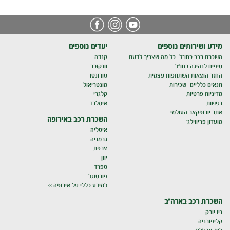
מידע ושירותים נוספים
יעדים נוספים
השכרת רכב בחו"ל- כל מה שצריך לדעת
קנדה
טיפים לנהיגה בחו"ל
וונקובר
החזר הוצאות השתתפות עצמית
טורונטו
תנאים כלליים- שכירות
מונטריאול
מדיניות פרטיות
קלגרי
נגישות
איסלנד
אתר יורופקאר העולמי
השכרת רכב באירופה
מועדון פריווילג'
איטליה
גרמניה
צרפת
יוון
ספרד
פורטוגל
למידע כללי על אירופה >>
השכרת רכב בארה"ב
ניו יורק
קליפורניה