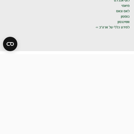
לוס-אנג'לס
מיאמי
לאס וגאס
בוסטון
וושינגטון
למידע כללי על ארה"ב >>