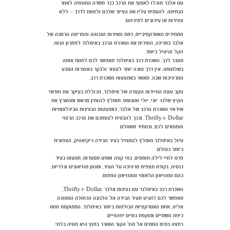
עם אלבר תוכלו לאסוף את הרכב כבר משדה התעופה לאחר
הנחיתה, להעמיס עליו את הציוד שלכם ולצאת לדרך – ללא
עצירות או עיכובים למיניהם.
המחירים האטרקטיביים, רמת השירות הגבוהה והפריסה הרחבה של
אלבר במדינה, הופכים את השכרת הרכב באיסלנד לפתרון הנוח,
הקל והיעיל ביותר.
מעבר לכך, השכרת רכב באיסלנד תאפשר לכם לחוות אותה
בשלמותה: אין דרך טובה יותר לעצור ולבקר באוצרות הטבע
המרהיבות שבה, מאשר באמצעות השכרת רכב.
עקב עונת התיירות הקצרה של איסלנד, הכוללת בעיקר את חודשי
הקיץ שלנו- יוני, יולי ואוגוסט, מומלץ להזמין מראש ומהארץ את
שירותי השכרת הרכב של אלבר, באמצעות הנציגות הבינלאומיות
Dollar -ו Thrifty, ובכך להבטיח לעצמכם את הרכב הרצוי
והמתאים לכם, ובמחיר משתלם.
טיול באיסלנד מומלץ להתחיל בעיר הבירה ריקיאוויק, הצפונית
ביותר בעולם.
פרט לחיי לילה תוססים, בתי קפה ושפע מסעדות, תמצאו בעיר
כנסיה, נקודת תצפית מרהיבה על העיר, ומגוון מוזיאונים וגלריות,
בהם המוזיאון הלאומי והמוזיאון הפתוח.
השכרת רכב באיסלנד עם נציגות אלבר ,Dollar -ו Thrifty,
תאפשר לכם להגיע מעיר הבירה אל הלגונה הכחולה הסמוכה
אליה, אחת האטרקציות הבולטות ביותר באיסלנד, הממוקמת תחת
כיפת השמיים ומוקפת נופים יפהפיים.
רחצה במים החמים אל מול הקור השורר בחוץ היא חוויה בלתי