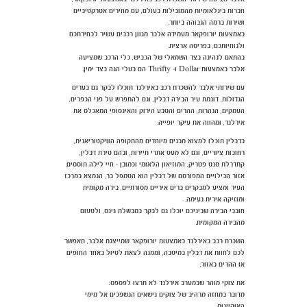
חברות בינלאומיות מהמובילות בעולם, עם מחירים אטרקטיביים
ושירות ברמה הגבוהה ביותר.
באמצעות יורופקאר מעמידה אלבר מגוון רכבים עשיר לבחירתכם
ולנוחיותכם, בפריסה ארצית.
בהתאם לנהיגה בצד השמאלי של הכביש, כלי הרכב שמציעה
אלבר באמצעות Dollar ו- Thrifty הם בעלי הגה בצד ימין.
עם שירותי אלבר להשכרת רכב באירלנד תוכלו לבקר גם בערים
הגדולות, דוגמת עיר הבירה דבלין, וגם להתפרש על פני הכפרים,
העמקים, הנהרות, ההרים והטבע הירוק והאינסופי המאכלס את
אירלנד, ומהווה את עיקר יופייה.
בדבלין תוכלו למצוא מבנים מיוחדים מהתקופה הוויקטוריאנית,
רחובות ציוריים, וגם לא מעט אתרי תיירות, ובהם טירת דבלין,
קתדרלת סנט פטריק, המוזיאון הלאומי וכמובן - חיי לילה תוססים.
אזור הבילויים המפורסם של דבלין הוא הטמפל בר, הנמצא במרכז
העיר ומציע למבקרים ברים איריים מסורתיים, בירה מקומית
ומוזיקה אירית נעימה.
חובבי הבירה שביניכם יוכלו גם לבקר במבשלת גינס, ולטעום
מהבירה המקומית.
השכרת רכב באירלנד באמצעות יורופקאר שמייצגת אלבר, תאפשר
לכם לחוות את דבלין במיטבה, וממנה לצאת לטיול באחד החופים
או ההרים באזור.
את צוקי מוהר שבמערב אירלנד לא תרצו לפספס:
מדובר במחזה מרהיב של צוקים נישאים הנשפכים אל מימי
האוקיינוס.