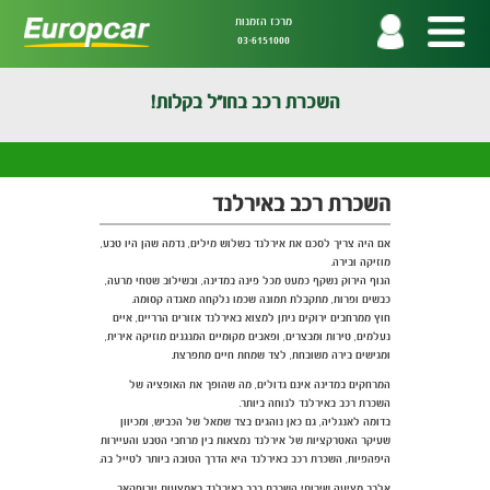
מרכז הזמנות
03-6151000
השכרת רכב בחו"ל בקלות!
השכרת רכב באירלנד
אם היה צריך לסכם את אירלנד בשלוש מילים, נדמה שהן היו טבע,
מוזיקה ובירה.
הנוף הירוק נשקף כמעט מכל פינה במדינה, ובשילוב שטחי מרעה,
כבשים ופרות, מתקבלת תמונה שכמו נלקחה מאגדה קסומה.
חוץ ממרחבים ירוקים ניתן למצוא באירלנד אזורים הרריים, איים
נעלמים, טירות ומבצרים, ופאבים מקומיים המנגנים מוזיקה אירית,
ומגישים בירה משובחת, לצד שמחת חיים מתפרצת.
המרחקים במדינה אינם גדולים, מה שהופך את האופציה של
השכרת רכב באירלנד לנוחה ביותר.
בדומה לאנגליה, גם כאן נוהגים בצד שמאל של הכביש, ומכיוון
שעיקר האטרקציות של אירלנד נמצאות בין מרחבי הטבע והעיירות
היפהפיות, השכרת רכב באירלנד היא הדרך הטובה ביותר לטייל בה.
אלבר מציעה שירותי השכרת רכב באירלנד באמצעות יורופקאר,