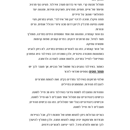
מסלול טבעת קרי, חצי אי בדרום מערב אירלנד, מציע נוף מרהיב
ומיוחד של איים, חופים, מפרצים, פארקים וטירות, ומהווה יעד
פופולארי ואהוב על תיירים.
מחוז וויקלו, שזכה לכינוי "הגן של אירלנד", מציע במרחק חצי
שעה נסיעה מדבלין לכיוון דרום טבע ציורי הכולל אגמים, הרים
ונהרות.
גם אזור קונמרה, המהווה את אחד השטחים היפים במדינה, מומלץ
מאד לטיול, עם מרחבים ירוקים, כפרים קטנים, שפות קדומות
ומסורת עתיקה.
אל אזור קונמרה, כמו גם לאזורים נוספים במדינה, לא ניתן להגיע
באמצעות תחבורה ציבורית, ולכן השכרת רכב באירלנד היא הפתרון
האידיאלי לטייל במדינה, ולחוות אותה לאורכה ולרוחבה.
כאמור, באירלנד נוהגים בצד שמאל של הכביש, אך מעבר לכך יש
מספר חוקים
נוספים שכדאי לזכור
שלטי מרחקים באירלנד נמדדים בק"מ. זאת לעומת תמרורים
להגבלת מהירות, המסומנים במיילים.
המהירות המוגבלת לשטח עירוני באירלנד היא 30 מייל לשעה.
כבישים בינעירוניים עם מסלול אחד מוגבלים ל-60 מייל לשעה,
וכבישים בינעירוניים בעלי שני מסלולים, כמו גם כבישים מהירים,
מוגבלים ל-70 מייל לשעה.
בערים הגדולות ניתן למצוא שפע של תחנות דלק, אבל בעיירות
מבודדות ומרוחקות יהיה קשה למצוא תחנה, ולכן מומלץ להיערך
לכך מראש ולמלא מיכל, לפני יציאה לאזורים נידחים.