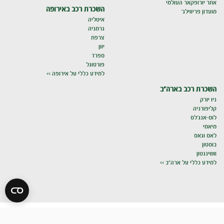
אתר יורופקאר העולמי
השכרת רכב באירופה
מועדון פריווילג'
איטליה
גרמניה
צרפת
יוון
ספרד
פורטוגל
למידע כללי על אירופה >>
השכרת רכב בארה"ב
ניו יורק
קליפורניה
לוס-אנג'לס
מיאמי
לאס וגאס
בוסטון
וושינגטון
למידע כללי על ארה"ב >>