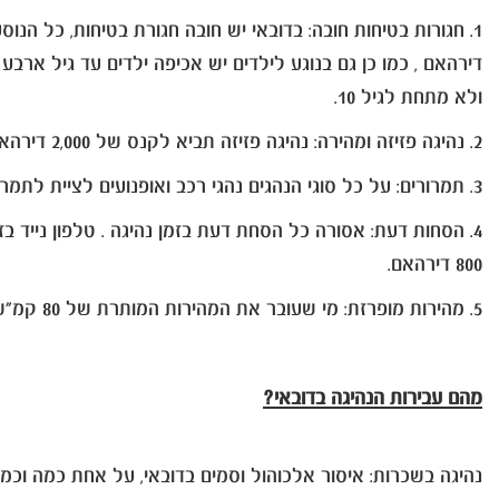
ולא מתחת לגיל 10.
2. נהיגה פזיזה ומהירה: נהיגה פזיזה תביא לקנס של 2,000 דירהאם והטלת רכב לתקופה של 60 יום. אותו עונש וקנס יחולו על נהגים המסכנים את חייהם של אחרים.
3. תמרורים: על כל סוגי הנהגים נהגי רכב ואופנועים לציית לתמרורים , נהגים שמתעלמים מרמזורים ותמרורים ייקנסו ב- 1, 000 דירהאם.
4. הסחות דעת: אסורה כל הסחת דעת בזמן נהיגה . טלפון נייד בז
800 דירהאם.
5. מהירות מופרזת: מי שעובר את המהירות המותרת של 80 קמ"ש, ייקנס ב -3,000 דירהאם.
מהם עבירות הנהיגה בדובאי?
נהיגה בשכרות: איסור אלכוהול וסמים בדובאי, על אחת כמה וכמה נהיגה