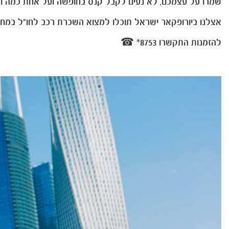
שמרו על עצמכם, לא נעים לקבל קנס בחופשה ועל אחת כמה וכמה
אצלנו ביורופקאר ישראל תוכלו למצוא השכרת רכב לחו"ל במחיר
להזמנות התקשרו 8753* ☎