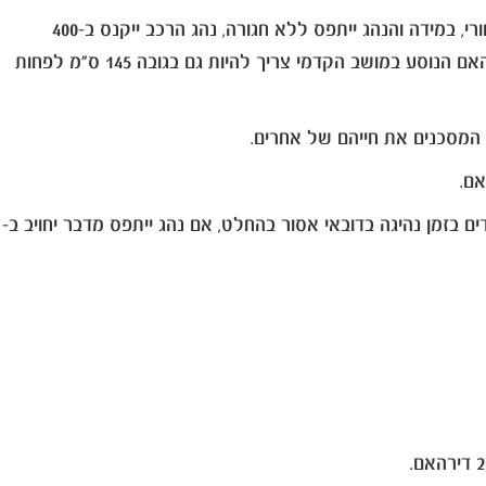
1. חגורות בטיחות חובה: בדובאי יש חובה חגורת בטיחות, כל הנוסעים נדרשים לחגור חגורות בטיחות, כולל אלה היושבים במושב האחורי, במידה והנהג ייתפס ללא חגורה, נהג הרכב ייקנס ב-400
דירהאם , כמו כן גם בנוגע לילדים יש אכיפה ילדים עד גיל ארבע מחויבים לשבת במושב בטיחות לילדים. המפרים ייקנסו ב- 400 דירהאם הנוסע במושב הקדמי צריך להיות גם בגובה 145 ס"מ לפחות
ים בזמן נהיגה בדובאי אסור בהחלט, אם נהג ייתפס מדבר יחויב ב-