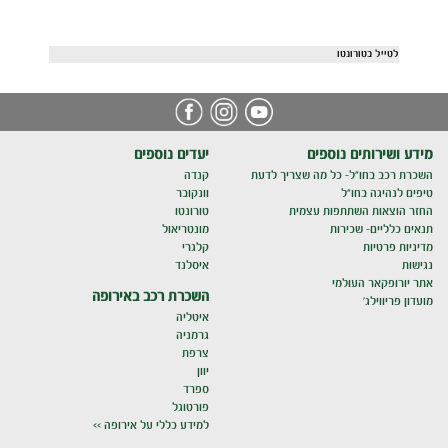
לטייל בטורונטו
מידע ושירותים נוספים
יעדים נוספים
השכרת רכב בחו"ל- כל מה שצריך לדעת
קנדה
טיפים לנהיגה בחו"ל
וונקובר
החזר הוצאות השתתפות עצמית
טורונטו
תנאים כלליים- שכירות
מונטריאול
מדיניות פרטיות
קלגרי
נגישות
איסלנד
אתר יורופקאר העולמי
השכרת רכב באירופה
מועדון פריווילג'
איטליה
גרמניה
צרפת
יוון
ספרד
פורטוגל
למידע כללי על אירופה >>