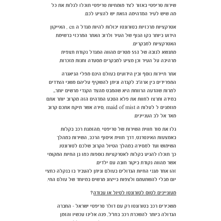
שירות טריפטי באזור לצד מומחיות טריפטי תוכלו לגלות את כל
מה שיש לעיר המדהימה הזאת יש להציע לכם.
אטרקציות מרכזיות בטורונטו יכולות להיות מגדל ה cn , האייקון
הידוע ביותר בקו הנוף של העיר ולרוב האתר המרכזי ברשימת
האטרקציות למבקרים.
מתנשא לגובה של 553 מטרים מהווה המגדל נקודת תצפית
מרהיבה על העיר וכן מציע למבקרים מסעדה וחנות מזכרות.
אתר תיירות נוסף ובין הידועים בעולם הינם מפלי הניאגרה
המפרידים בין ארה"ב לקנדה וניתן להשקיף עליהם משני הצדדים
למרות שהדעה הרווחת היא שהמבט מהצד הקנדי מרשים יותר....
במידה ותרצו לחוות את פלא הטבע המדהים הזה מקרוב יותר אתם
מוזמנים ל לעלות ה maid of mist ,סירה אשר תיקח אתכם קרוב
מאד אל לב העניינים.
גלו את סוד חווית השירות של טריפטי ,מהזמנת רכב בקלות
באמצעות האינטרנט, דרך חווית איסוף הרכב, השירות במהלך
השימוש ועד למסירה במהלך הטיול הקרוב שלכם לטורונטו.
כך תוכלו להגיע בקלות לאטרקציות נוספות כמו גן החיות המקומי
אשר מהווה נקודת ביקור חובה עם ילדים.
זהו אחד מגני החיות הגדולים בעולם וניתן להעביר בו בנקלה כחצי
יום מבלי להשתעמם ולצפות בייצוג מרשים במיוחד של עולם החי.
מעוניינים לטוס לטורונטו לטיול או עבודה
?
משכירים רכב בטורונטו רק עם דולר טריפטי ישראל - החברה
הגדולה ביותר להשכרת רכב בחו"ל, פנה אלינו עכשיו והזמן