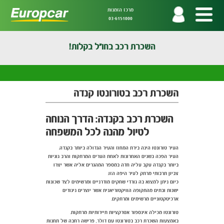
מרכז הזמנות
03-6151000
השכרת רכב בחו"ל בקלות!
השכרת רכב בטורונטו קנדה
השכרת רכב בקנדה: הדרך הנוחה
לטיול מהנה לכל המשפחה
העיר טורונטו הינה בירת המחוז והעיר הגדולה ביותר בקנדה.
העיר הפכה בשנים האחרונות לאחת הערים המרתקות והרב גוניות
ביותר בקנדה עקב עליה חדה במספר המהגרים אליה אשר יצרו
צביון תרבותי מרתק לעיר היפה הזו.
כיום ניתן למצוא בה גורדי שחקים מודרניים ומרשימים לצד שכונות
ישנות ובתים מהתקופה הוויקטוריאנית אשר יוצרים ניגודים
ארכיטקטוניים מרשימים ומרתקים.
טורונטו מכילה אינספור אטרקציות תיירותיות מרתקות.
באמצעות השכרת רכב בטורונטו עם דולר, פרישה רחבה של תחנות