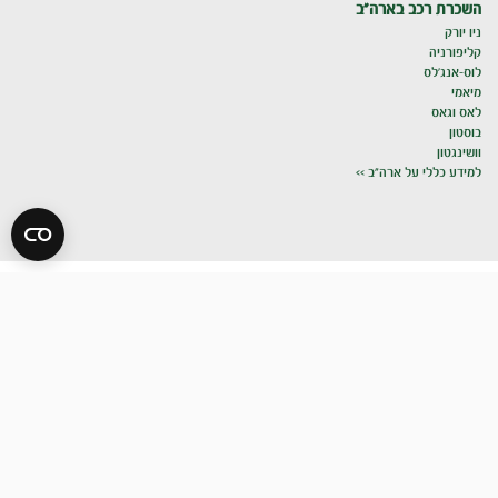
השכרת רכב בארה"ב
ניו יורק
קליפורניה
לוס-אנג'לס
מיאמי
לאס וגאס
בוסטון
וושינגטון
למידע כללי על ארה"ב >>