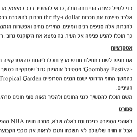
כדי לטייל בצורה הכי נוחה וזולה, כדאי להשכיר רכב במיאמי, מ
אלבר מייצגת את חברות dollar ו-thrifty חברות להשכרת רכב בפלורידה בפרט והשכרת רכב בארה"ב בכלל.
לחברות אלה סניפים רבים וזמינים, מחירים נוחים ואפשרות הזמנה
כך תוכלו להגיע פנימה אל העיר, בה נמצא את ה'קוקנט גרוב', רו
אטקרציות
אם תגיעו לשם בתחילת חודש מרץ תוכלו ליהנות מהאטרקציה המ
-'Goombay Festiva' פסטיבל אומניות גדול שמתקיים במשך שלושה ימים ומכניס לרובע אווירה קאריבית של מופעי רחוב, דוכנים קישוטים וכיף אחד גדול.
העיניים.
משם תוכלו להמשיך לגני התוכים ולהכיר מאות סוגי תוכים מרהיב
ספורט
לאוהבי הספורט בניכם וגם לאלה שלא, מחכה חווית NBA מהפנטת באחד ממשחקי הקבוצה הביתית 'מיאמי היט', אמנם קשה להשיג כרטיסים והמקומות מוגבלים,
אבל זו חוויה שלעולם לא תשכחו ותזכו לראות את כוכבי הקבוצ