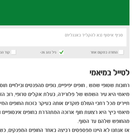
סניף איסוף (נא להקליד באנגלית)
החזרה במקום אחר
גיל נהג 26+
קוד הנ
לטייל במיאמי
רחובות שטופי שמש , חופים יפיפיים, נופים מהפנטים ובילויים תוס
מיאמי היא עיר השמש של פלורידה, בעלת אקלים טרופי, רוב הז
תיירים מכל רחבי העולם פוקדים אותה בעיקר בזכות החופים המיוח
מיאמי ביץ' היא רצועת חוף ארוכה המתהדרת בחופים אינסופיים וב
מהחופש שלהם עד הסוף.
אז אנחנו לא היינו מפספסים רביצה באחד החופים המפנקים, כ