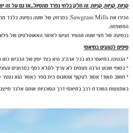
קניות, קניות, קניות, זה חלק בלתי נפרד מהטיול...אז גם על זה י
הכירו את Sawgrass Mills, במרחק של ש
המשפחה.
בנסיעה של חצי שעה מהעיר תגיעו לאיזור האאוטלטים של פלורידה סיטי 'Florida city', זהו מתחם ענק של אאוטלטי
טיפים לנוהגים במיאמי
* הנהיגה במיאמי כמו בכל ארה"ב היא בצד ימין של הכביש כמו 
* בסופי שבוע הרבה פעמים לא צריך למלא כסף במדחנים והחניה הי
* חשוב מאוד! אסור לעקוף אוטובוס בית ספר כאשר הוא נעצר לפ
באמצעות השכרת רכב במיאמי דרך הסוכניות אותם אלבר מייצגת 