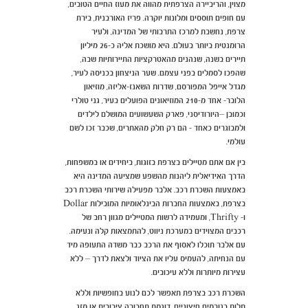
מצוין, והריביירה הצרפתית מהווה את מעוז החיים הטובים,
עם חופים תוססים ומלונות יוקרה. פריז האורבנית, בירת
צרפת, נחשבת למרכז התרבותי של המדינה, ולעיר
הרומנטית ביותר בעולם. היא מושכת אליה כ-26 מיליון
תיירים בשנה, שנהנים מהאטרקציות התיירותיות שבה,
שהפכו לסמלים בפני עצמם. שער הניצחון בכניסה לעיר,
מגדל אייפל המפורסם, שדרות השאנז-אליזה, מוזיאון
הלובר- אחד מ-210 המוזיאונים הפועלים בעיר, גני טולרי
וכמובן –היורודיסני, פארק השעשועים המושלם לילדים
ולמבוגרים כאחד - הם רק חלק מהאתרים, שכבר זכו לשם
עולמי.
בין אם אתם מטיילים בצרפת בזוגות, ביחידים או במשפחות,
הדרך האידיאלית ליהנות מהשפע שמציעה המדינה היא
באמצעות השכרת רכב. אלבר מפעילה שירותי השכרת רכב
בצרפת, באמצעות החברות הבינלאומיות המובילות Dollar
ו- Thrifty, ומעמידה לרשות המטיילים מגוון רחב של
רכבים המצוידים במערכת ניווט, להתמצאות קלה ונעימה.
עם אלבר תוכלו לאסוף את הרכב כבר משדה התעופה מיד
עם הנחיתה, להעמיס עליו את הציוד ולצאת לדרך – ללא
עצירות מיותרות וללא עיכובים.
השכרת רכב בצרפת תאפשר לכם לנוע בחופשיות וללא
תלות בגורמים חיצוניים, דוגמת תחבורה ציבורית או מזג