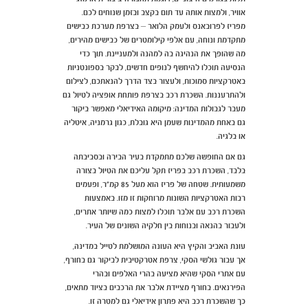
אוויר, ולמצות אותה עד תום בקצב ובזמן שנוחים לכם.
מפריז לפרובאנס ולעמק הלואר – בצרפת מערכת כבישים
מתקדמת ונוחה, עם אלפי קילומטרים של כבישים מהירים,
מה שהופך את הנהיגה בה למהנה ולמעניינת. תוך כדי
הנסיעה תוכלו להיחשף לנופים חדשים, לבקר בספונטניות
באטרקציות סמוכות, ולעצור בצד הדרך להנאתכם, לצילום
ולהתרעננות. השכרת רכב בצרפת פותחת אופציה לטיול גם
מעבר לגבולות המדינה: מיקומה האידיאלי מאפשר ביקור
גם באחת מהמדינות שעמן היא גובלת, כגון גרמניה, איטליה
או בלגיה.
גם אם החופשה שלכם מתמקדת בעיר הבירה ובסביבתה
בלבד, השכרת רכב בפריז תקל עליכם את הטיול בצורה
משמעותית. שטחה של פריז הוא מעל 85 קמ"ר, ופעמים
רבות האטרקציות השונות מרוחקות זו מזו. באמצעות
השכרת רכב עם אלבר תוכלו למצות כמה שיותר אתרים,
ולעבור בהנאה ובנוחות בין חלקיה השונים של העיר.
עונת האביב והקיץ היא העונה המושלמת לטייל במדינה,
אך עבור גולשי הסקי, צרפת אטרקטיבית לביקור גם בחורף,
עם אתרי הסקי שהיא מציעה בהרי האלפים ובהרי
הפירנאים. בחורף מציידת אלבר את הרכבים בציוד מתאים,
כך שהשכרת רכב היא פתרון אידיאלי גם למטרה זו.