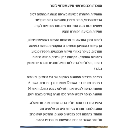
השכרת רכב בצרפת- מידע שכדאי לזכור
המהירות המותרת לנסיעה בצרפת משתנה בהתאם לסוג
הכביש (עירוני, מהיר וכיו"ב), ומושפעת גם מהאקלים:
פעמים רבות במזג אוויר חורפי וגשום עם ראות לקויה,
מהירות הנסיעה המותרת תקטן.
למרות שאין התראה על מכמונות מהירות באמצעות שילוט,
הן קיימות בהמוניהן, והמשטרה המקומית מבצעת בעצמה
מארבים, בעיקר באזורי תיירות מבוקשים. הקפידו לנסוע
במהירות המותרת- הקנסות בגין עבירות תנועה גבוהים
במיוחד, ועלולים להגיע לסכום של 400 יורו (הנגבים במזומן
בלבד).
בצרפת הדרכים מסומנות באותיות על גבי השילוט, ולעיתים
בצבעים שונים. כך, האות D מסמנת דרך עירונית, האות A
מסמנת כניסה לכביש אגרה (שילוט בצבע כחול), והאות N
מסמנת כניסה לכביש מהיר ללא אגרה (שילוט בצבע ירוק).
הישיבה ברכב במושב שליד הנהג מותרת מגיל 10 ומעלה.
החובה לחגור חגורת בטיחות היא גם מלפנים וגם
מאחור.
בתחנות דלק בכבישים קטנים, התדלוק יהיה לרוב
זול יותר מאשר בתחנות הנמצאות על הכביש המהיר.