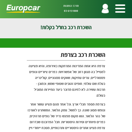
מרכז הזמנות
03-6151000
השכרת רכב בחו"ל בקלות!
השכרת רכב בצרפת
צרפת היא אחת המדינות המרתקות באירופה, והיא מציעה
למטייל בה מגוון רחב של אפשרויות: כפרים ציוריים ונופים
פסטורליים, ערים עתיקות, שווקים ססגוניים, קולינריה
בעלת שם עולמי, חופים זהובים שטופי שמש, וכמובן -
תרבות עשירה. לא לחינם מדובר ביעד התיירות המוביל
בעולם.
בצרפת מספר חבלי ארץ, וכל אחד מהם מציע עושר אחר
ונופש מסוג שונה. כך למשל, עמק הלואר, המשתרע לאורכו
של נהר הלואר, הוא מקום מפגש נדיר של נופים מרהיבים,
כפרים מיוחדים וטירות היסטוריות. חבל הפרובנס שבדרום
צרפת מציע אתרים היסטוריים ותרבותיים, מטבח ייחודי ויין