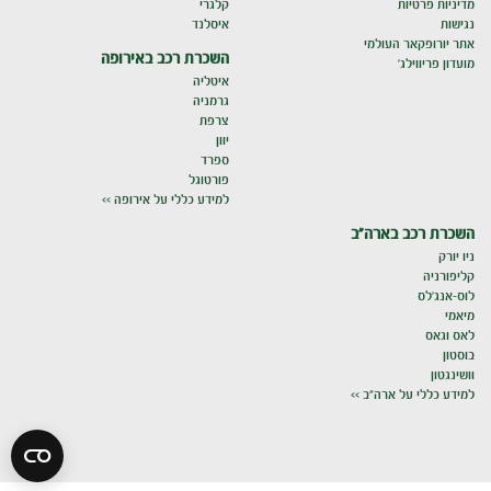
מדיניות פרטיות
קלגרי
נגישות
איסלנד
אתר יורופקאר העולמי
השכרת רכב באירופה
מועדון פריווילג'
איטליה
גרמניה
צרפת
יוון
ספרד
פורטוגל
למידע כללי על אירופה >>
השכרת רכב בארה"ב
ניו יורק
קליפורניה
לוס-אנג'לס
מיאמי
לאס וגאס
בוסטון
וושינגטון
למידע כללי על ארה"ב >>