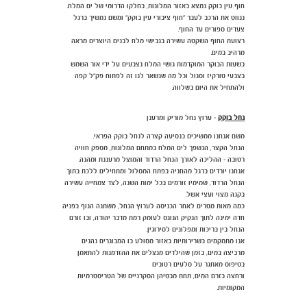
חוף עין בוקק נמצא באזור המלונות, בחלקו הדרומי של ים המלח.
ננווט את הרכב לעבר "חוף ציבורי עין בוקק" ומשם נמשיך ברגל
צעדים ספורים עד החוף.
רצועת החוף השקטה עשירה בגבישי מלח לבנים היוצרים מראה
מרהיב במים.
בשעות הבוקר המוקדמות גושי המלח נצבעים על ידי אור השמש
בצבעי טורקיז וסגול וכל מה שנשאר לנו זה לפתוח פק"ל קפה
ולהתחיל את היום בשלווה.
נחל בוקק
- ערוץ נחל מוריק ומרענן
משם אנחנו ממשיכים בנסיעה קצרה לנחל בוקק הפראי.
הנחל הקצר, הנשפך לים המלח במתחם המלונות, מספק חוויה
רטובה - ההליכה לאורך הנחל הרדוד והמוצל מרעננת ומהנה.
אנחנו יורדים ברגל מהחניה בפתח המסלול ומתחילים ללכת בתוך
הנחל הרדוד, שמימיו זורמים בכל ימות השנה, לצד צמחייה עשירה
בקנה מצוי ועצי אשל.
כמה מאות מטרים לאחר הכניסה לערוץ הנחל, משתנה הנוף בפניה
חדה ימינה לתוך הנקיק הנוגס לעומק רמת מדבר יהודה, ובו זורם
הנחל בין בריכות ומפלונים לסירוגין.
אנו מתמקמים בשרירותיות באזור מסולע בו המבוגרים נהנים
מרביצה במים, בזמן שהילדים מנצלים את ההזדמנות להתאמן
בטיפוס מאתגר על סלעים רטובים
ורחצה בזרם המים, תחת מבטיהן הסקרניים של הטריסטרמיות
המקומיות.