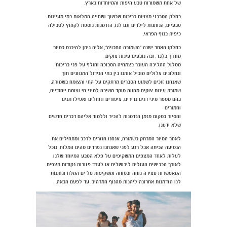
של אחת משמורות טבע היפות והמיוחדות בארץ.
בחלק המרכזי מצויות בריכות שכשוך ושחייה המלאות במי מעיינות
טבעיים, הנותנות לילדים וגם לנו, הזדמנות נוספת לקפוץ לטבילה
כיפית בנוף הפראי.
בחלקו האחר ישנה "השמורה החבויה", אליה ניתן להיכנס בסיור
מודרך בלבד, ובה נובעים עינות צוקים.
מסלול ההליכה העובר בצמחיה הסבוכה וחולף על פני בריכות
ונחלונים צלולים מוביל אותנו בין בתי הגידול המגוונים תוך
שאנחנו זוכים לשמוע הסברים מרתקים על החי והצומח בשמורה.
שמורת עינות צוקים מהווה מוקד משיכה למיני חי וצומח ייחודיים,
בהם מספר מיני דגים נדירים, ציפורים וזוחלים ואפילו תנים
וחמורים
והסיור במקום מזמן הזדמנות להכיר וללמוד אליהם דברים חדשים
שלא ידענו.
לאחר הסיור המרתק בשמורה, אנחנו חוזרים לרכב ומתחילים את
הנסיעה הביתה אבל רגע לפני שאנחנו נפרדים מהים המלוח, נוכל
לעלות לאחד המצפים המשקיפים על פלא הטבע המיוחד שלנו.
לאורך הכבישים העולים לירושלים או לערד פזורות נקודות תצפית
המאפשרות עצירה נוחה ובטוחה ומשקיפות על ים המלח ונותנות
לנו הזדמנות אחרונה ליהנות מהנוף המרהיב, עד לפעם הבאה.