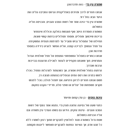
שמורת עין גדי
- נווה מדברצונן
אנחנו חוזרים לרכב ומזינים באפליקצית הניווט החביבה עלינו את
היעד הבא: נחל דוד.
שמורת עין גדי הינה אתר של רשות הטבע והגנים, והכניסה אליה
בתשלום.
השמורה מוסדרת היטב ואף מונגשת בחלקה וכוללת אינספור
בריכות שיכשוך ומפלים, ומספר מסלולים ברמות קושי שונות.
תחילתו של המסלול נגיש ומוביל עד למרפסת תצפית המשקיפה
על מפל הנשפך לבריכה קטנה, אליה אפשר להגיע בירידה במספר
מדרגות אבן.
אנחנו בוחרים במסלול המשפחתי המטפס אל מפל שולמית הגדול
והמרשים, תוך שאנחנו מקפידים לעצור לטבילה מרעננת בבריכות
הרבות שבדרך.
הרחצה במפל שולמית אסורה, אך כשנעמוד למרגלות המפל, נוכלו
לחוש בפנינו את רסס המים הנופלים בעוצמה מגובה רב.
משם אנחנו חוזרים לכיוון היציאה. אם יתמזל מזלנו, נוכל לפגוש
מקרוב משפחות של יעלים או שפני סלע, מדיירי הקבע במקום.
עינות צוקים
- גן עדן קסום ומיוחד
כחצי שעה של נסיעה צפונה מעין גדי, נמצא אתר נוסף של רשות
הטבע והגנים - עינות צוקים, הידוע גם בשמו הערבי עין פשח'ה וגם
אליו הכניסה בתשלום.
שטח גדול בשמורה סגור לחלוטין למבקרים מתוך רצון לשמרו ללא
כל מגע אדם, אך האיזור הפתוח למבקרים מאפשר ליהנות מקסמה