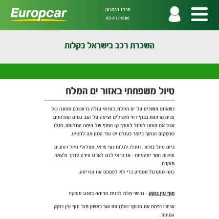
מרכז הזמנות
03-6151000
השכרת רכב בישראל בקלות
טיול משפחתי באזור ים המלח
כשאתם חושבים על ים המלח, בוודאי עולה בראשכם תמונה של
פנים מרוחות בבוץ רווי מינרלים וציפה על הגב במים המלוחים.
אבל אם תצאו לטיול לאורך קו החוף של הימה המלוחה, תגלו
שבמקום הנמוך ביותר בעולם יש עוד המון מה להציע.
ביום טיול באזור, תוכלו לגלות נוף פראי, מסלולי טיול רטובים
ופינות חמד יפהפיות - אז כדאי לכם לארוז צידה לדרך ולצאת
מוקדם.
כמה מוקדם? מספיק כדי לא לפספס את הזריחה.
חוף עין בוקק
- גבישי מלח לבנים וזריחה בצבע טורקיז
אנחנו נפתח את הבוקר שלנו עם אור ראשון מול חוף עין בוקק
המיוחד.