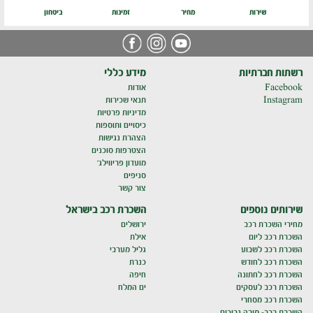
שירות
מחיר
זמינות
ביטחון
רשתות חברתיות
מידע כללי
Facebook
אודות
Instagram
תנאי שכירות
מדיניות פרטיות
כיסויים ותוספות
הצהרת נגישות
הצטרפות סוכנים
מועדון פריווילג'
סניפים
צור קשר
שירותים נוספים
השכרת רכב בישראל
מחירי השכרת רכב
ירושלים
השכרת רכב ליום
אילת
השכרת רכב לשבוע
גליל מערבי
השכרת רכב לחודש
כנרת
השכרת רכב לחתונה
חיפה
השכרת רכב לעסקים
ים המלח
השכרת רכב מסחרי
השכרת רכב- מורה נבוכים