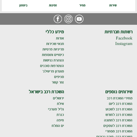
שירות
מחיר
זמינות
ביטחון
רשתות חברתיות
מידע כללי
Facebook
אודות
Instagram
תנאי שכירות
מדיניות פרטיות
כיסויים ותוספות
הצהרת נגישות
הצטרפות סוכנים
מועדון פריווילג'
סניפים
צור קשר
שירותים נוספים
השכרת רכב בישראל
מחירי השכרת רכב
ירושלים
השכרת רכב ליום
אילת
השכרת רכב לשבוע
גליל מערבי
השכרת רכב לחודש
כנרת
השכרת רכב לחתונה
חיפה
השכרת רכב לעסקים
ים המלח
השכרת רכב מסחרי
השכרת רכב- מורה נבוכים