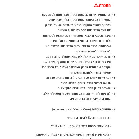
החברה.
⚠️
יש להחזיר את הרכב במצב ניקיון סביר וזהה למצב בעת
המסירה. רכב שיוחזר במצב ניקיון בלתי סביר יחויב
בהתאם למחיר המקומי הנהוג. באחריות השוכר לבדוק
את מצב הרכב בעת המסירה בסניף היציאה.
איבוד מסמכי הרכב או מפתחות הרכב או נזק למפתחות
ילוו בחיוב השוכר. הכיסוי הביטוחי מתבטל במידה
שמפתחות הרכב הושארו בתוך הרכב בעת הגניבה ו/או
לא הוחזרו לחברת ההשכרה.
הרכב יימסר עם מיכל דלק מלא ומומלץ להחזירו עם
מיכל מלא כדי להימנע מדמי שירות. מומלץ לשמור את
הקבלה של תחנת הדלק האחרונה שבה מולא הרכב לפני
מסירתו בחזרה לתחנת ההשכרה
דמי שירות יחויבו עבור הטיפול בדוחות חניה, עבירות
תנועה וכבישי אגרה, בנוסף לעלות הקנס.
השכרה בכיוון אחד : ללא עלות בתוך צ'כיה.
לא ניתן להחזיר את הרכב מחוץ לשעות הפעילות מלבד
התחנה הבאה: פראג שדה תעופה.
תוספות נוספות
(תשלום בחו"ל בסניף ההשכרה):
- נהג נוסף: €25.00 להשכרה + מע"מ.
- נהג צעיר (מתחת לגיל 23): €15.00 ליום + מע"מ.
- כיסא תינוק (0-12 חודשים):
€
25.00 ליום + מע"מ / מקסימום