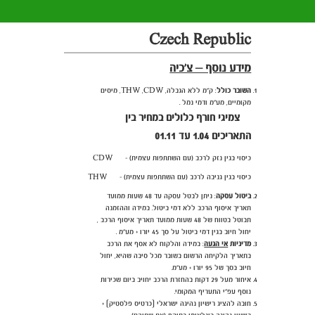
Czech Republic
מידע נוסף – צ'כיה
השובר כולל
: ק"מ ללא הגבלה, THW ,CDW,
מיסים
מקומיים, מע"מ ודמי נמל .
צמיגי חורף כלולים במחיר בין
התאריכים 1.04 עד 01.11
CDW - כיסוי בגין נזק לרכב (עם השתתפות עצמית)
THW - כיסוי בגין גניבה לרכב (עם השתתפות עצמית)
ביטול עסקה
: ניתן לבטל עסקה עד 48 שעות ממועד
תאריך איסוף הרכב ללא דמי ביטול. במידה וההזמנה
תבוטל בטווח של 48 שעות ממועד תאריך איסוף הרכב ,
יחול חיוב בגין דמי ביטול על סך 45 יורו + מע"מ .
מדיניות
אי הגעה
:
במידה והלקוח לא אסף את הרכב
בתאריך הלקיחה הרשום בשובר מכל סיבה שהיא, יחול
חיוב בסך של 95 יורו + מע"מ.
איחור מעל 29 דקות בהחזרת הרכב יחויב ביום שכירות
נוסף עפ"י התעריף המקומי.
חובה להציג רישיון נהיגה ישראלי [כרטיס פלסטיק] +