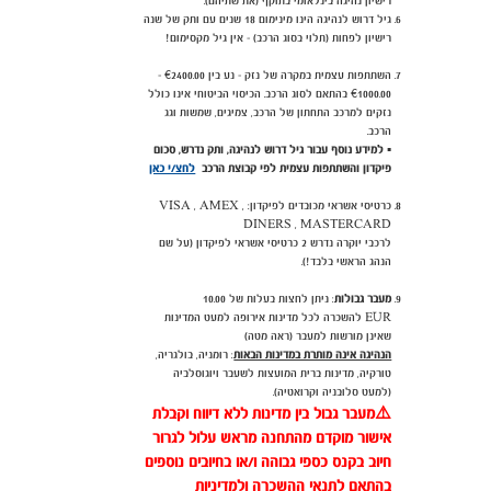
רישיון נהיגה בינלאומי בתוקף (את שתיהם).
גיל דרוש לנהיגה הינו מינימום 18 שנים עם ותק של שנה
רישיון לפחות (תלוי בסוג הרכב) - אין גיל מקסימום!
השתתפות עצמית במקרה של נזק - נע בין
00.00 -
€24
€10
00.00 בהתאם לסוג הרכב. הכיסוי הביטוחי אינו כולל
נזקים למרכב התחתון של הרכב, צמיגים, שמשות וגג
הרכב.
▪️
למידע נוסף עבור גיל דרוש לנהיגה, ותק נדרש, סכום
פיקדון והשתתפות עצמית לפי קבוצת הרכב
לחצ/י כאן
כרטיסי אשראי מכובדים לפיקדון: VISA , AMEX ,
DINERS , MASTERCARD
לרכבי יוקרה נדרש 2 כרטיסי אשראי לפיקדון (על שם
הנהג הראשי בלבד!).
מעבר גבולות
: ניתן לחצות בעלות של 10.00
EUR להשכרה לכל מדינות אירופה למעט המדינות
שאינן מורשות למעבר (ראה מטה)
הנהיגה אינה מותרת במדינות הבאות
:
רומניה, בולגריה,
טורקיה, מדינות ברית המועצות לשעבר ויוגוסלביה
(למעט סלובניה וקרואטיה).
⚠️
מעבר גבול בין מדינות ללא דיווח וקבלת
אישור מוקדם מהתחנה מראש עלול לגרור
חיוב בקנס כספי גבוהה ו/או בחיובים נוספים
בהתאם לתנאי ההשכרה ולמדיניות