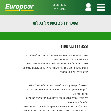
מרכז הזמנות
03-6151000
השכרת רכב בישראל בקלות
הצהרת נגישות
אנחנו באלבר משקיעים משאבים רבים כדי להבטיח ללקוחותינו
שירות שוויוני, מכבד, נגיש ומקצועי.
אנחנו פועלים לקידום נושא הנגישות בליווי יועץ נגישות מוסמך
ורואים בלקוחות עם מוגבלות לקוחות שווי זכויות הזכאים לנגישות
מלאה לנכסי ושירותי החברה.
בהתאם לחוק שוויון זכויות לאנשים עם מוגבלות תשנ"ח- 1998
ולתקנות שהותקנו מכוחו, אנחנו מבצעים סקירה מקיפה של כל
יחידות השירות,
כדי לוודא עמידה בתקנים וכדי לבחון האם מתאפשרת בהן גישה
מלאה לכל אחד ואחת.
בימים אלה אנחנו עורכים שינויים בנקודות השירות, בשירות עצמו,
בנהלים ובאתרי האינטרנט של הקבוצה, בהתאם לנדרש על פי חוק.