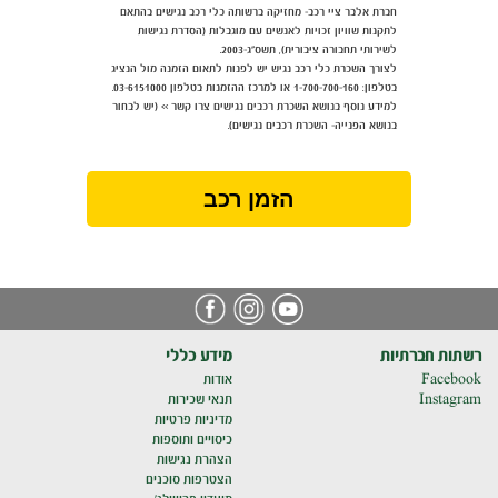
חברת אלבר ציי רכב- מחזיקה ברשותה כלי רכב נגישים בהתאם
לתקנות שוויון זכויות לאנשים עם מוגבלות (הסדרת נגישות
לשירותי תחבורה ציבורית), תשס"ג-2003.
לצורך השכרת כלי רכב נגיש יש לפנות לתאום הזמנה מול הנציג
בטלפון: 1-700-700-160 או למרכז ההזמנות בטלפון 03-6151000.
למידע נוסף בנושא השכרת רכבים נגישים צרו קשר >> (יש לבחור
בנושא הפנייה- השכרת רכבים נגישים).
הזמן רכב
רשתות חברתיות
מידע כללי
Facebook
אודות
Instagram
תנאי שכירות
מדיניות פרטיות
כיסויים ותוספות
הצהרת נגישות
הצטרפות סוכנים