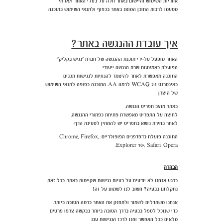
אחריות השימוש והיישום באתר חלה על בעלי האתר ו/או מי
מטעמו לרבות התוכן המוצג באתר בכפוף ולתנאי השימוש בתוכנה.
איך עובדת ההנגשה באתר?
האתר מופעל על-ידי תוכנת ההנגשה של חברת "נגיש בקליק"
הפועלת באמצעות שרת הנגשה ייעודי.
התוכנה מאפשרת לאתר להיצמד להנחיות לנגישות תכנים
באינטרנט WCAG 2.1 לרמה AA. התוכנה כפופה לתנאי השימוש
של היצרן.
באתר מוצב תפריט הנגשה.
לחיצה על התפריט מאפשרת פתיחת כפתורי ההנגשה.
לאחר בחירת נושא בתפריט יש להמתין לטעינת הדף.
התוכנה פועלת בדפדפנים הפופולריים: Chrome, Firefox,
Explorer 10+, Safari, Opera.
הבהרה
כרגע אנחנו לא יודעים על בעיות נגישות שקיימות באתר. בכל זאת
נתקלתם בבעיה? חשוב לנו לשמוע על זה!
אנחנו משתדלים לשמור ולתחזק את האתר ברמה הטובה ביותר.
כדי שנוכל לטפל בבעיה בדרך הטובה ביותר בבקשה צרפו פרטים
מלאים ככל האפשר ופנו לרכז הנגישות עם: