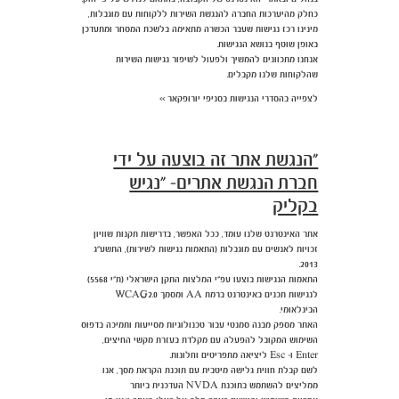
כחלק מהיערכות החברה להנגשת השירות ללקוחות עם מוגבלות,
מינינו רכז נגישות שעבר הכשרה מתאימה בלשכת המסחר ומתעדכן
באופן שוטף בנושא הנגישות.
אנחנו מתכוונים להמשיך ולפעול לשיפור נגישות השירות
שהלקוחות שלנו מקבלים.
לצפייה בהסדרי הנגישות בסניפי יורופקאר >>
"הנגשת אתר זה בוצעה על ידי
חברת הנגשת אתרים- "נגיש
בקליק
אתר האינטרנט שלנו עומד, ככל האפשר, בדרישות תקנות שוויון
זכויות לאנשים עם מוגבלות (התאמות נגישות לשירות), התשע"ג
2013.
התאמות הנגישות בוצעו עפ"י המלצות התקן הישראלי (ת"י 5568)
לנגישות תכנים באינטרנט ברמת AA ומסמך WCAG2.0
הבינלאומי.
האתר מספק מבנה סמנטי עבור טכנולוגיות מסייעות ותמיכה בדפוס
השימוש המקובל להפעלה עם מקלדת בעזרת מקשי החיצים,
Enter ו- Esc ליציאה מתפריטים וחלונות.
לשם קבלת חווית גלישה מיטבית עם תוכנת הקראת מסך, אנו
ממליצים להשתמש בתוכנת NVDA העדכנית ביותר