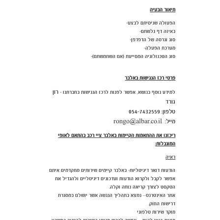
תיאור הבעיה
הפעולה שניסיתם לבצע-
באיזה דף גלשתם-
סוג וגרסה של הדפדפן-
מערכת הפעלה-
סוג הטכנולוגיה המסייעת (אם השתמשתם)-
פרטי רכז הנגישות באלבר
רון
למידע נוסף בנושא, אפשר לפנות לרכז הנגישות בחברתנו -
גורד
טלפון: ‎054-7432559
מייל: rongo@albar.co.il
ריכזנו את ההתאמות הקיימות באלבר ציי רכב בהתאם לאופי
המוגבלות:
ראיה
הודעות דואר דיגיטליות- באלבר קיימים שירותים מתקדמים איתם
אפשר לקבל ולקרוא הודעות ועדכונים דיגיטליים ולהגדיל את
הטקסט לצורך קריאה נוחה וקלה.
אתר האינטרנט– נמצא בתהליך הנגשה אשר יושלם במסגרת
דרישות החוק.
מוקד שירות טלפוני