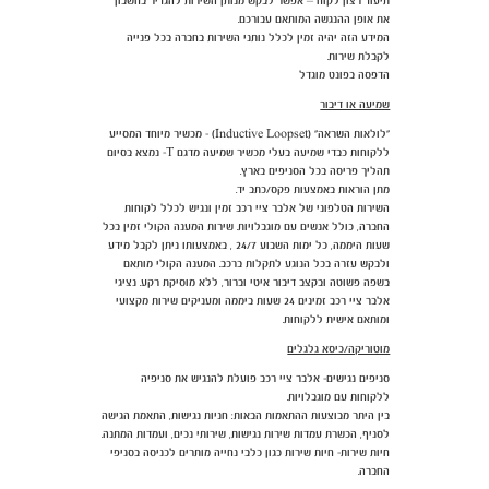
תיעוד רצון לקוח – אפשר לבקש מנותן השירות להגדיר בחשבון
את אופן ההנגשה המותאם עבורכם.
המידע הזה יהיה זמין לכלל נותני השירות בחברה בכל פנייה
לקבלת שירות.
הדפסה בפונט מוגדל
שמיעה או דיבור
"לולאות השראה" (Inductive Loopset) - מכשיר מיוחד המסייע
ללקוחות כבדי שמיעה בעלי מכשיר שמיעה מדגם T- נמצא בסיום
תהליך פריסה בכל הסניפים בארץ.
מתן הוראות באמצעות פקס/כתב יד.
השירות הטלפוני של אלבר ציי רכב זמין ונגיש לכלל לקוחות
החברה, כולל אנשים עם מוגבלויות. שירות המענה הקולי זמין בכל
שעות היממה, כל ימות השבוע 24/7 , באמצעותו ניתן לקבל מידע
ולבקש עזרה בכל הנוגע לתקלות ברכב. המענה הקולי מותאם
בשפה פשוטה ובקצב דיבור איטי וברור, ללא מוסיקת רקע. נציגי
אלבר ציי רכב זמינים 24 שעות ביממה ומעניקים שירות מקצועי
ומותאם אישית ללקוחות.
מוטוריקה/כיסא גלגלים
סניפים נגישים- אלבר ציי רכב פועלת להנגיש את סניפיה
ללקוחות עם מוגבלויות.
בין היתר מבוצעות ההתאמות הבאות: חניות נגישות, התאמת הגישה
לסניף, הכשרת עמדות שירות נגישות, שירותי נכים, ועמדות המתנה.
חיות שירות- חיות שירות כגון כלבי נחייה מותרים לכניסה בסניפי
החברה.