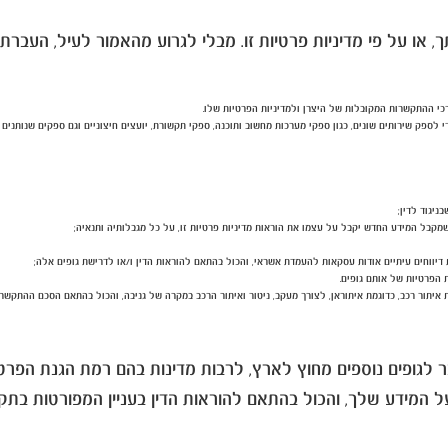
או על פי מדיניות פרטיות זו.
מבלי לגרוע מהאמור לעיל, העברת 
רכי ההתקשרות המקובלות של היצרן ולמדיניות הפרטיות שלו.
פק שירותים שונים, כגון ספקי מערכות מחשוב ותוכנה, ספקי תקשורת, יועצים חיצוניים וגם ספקים שנותנים לאל
יגוד לדין;
שמקבל המידע החדש יקבל על עצמו את הוראות מדיניות פרטיות זו, על כל מגבלותיה ותנאיה;
דיווחים עיתיים אודות עסקאות להעמדת אשראי, והכול בהתאם להוראות הדין ו/או לדרישת גופים אלה;
 איתור רכב, כדוגמת איתוראן, לצורך מעקב, ניטור ואיתור הרכב במקרה של גניבה, והכול בהתאם הסכם ההתקשרו
טרות האמורות בסעיף 5 לעיל, המידע יועבר לגופים נוספים מחוץ לארץ, לרבות מדינו
המידע שלך, והכול בהתאם להוראות הדין בעניין המפורטות בתק