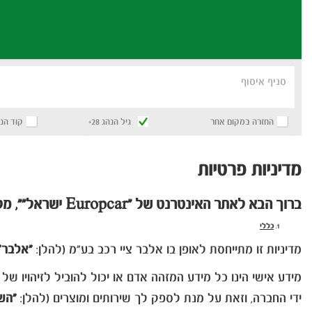
סניף איסוף
החזרה במקום אחר
גיל הנהג 28+
קוד הנ
מדיניות פרטיות
ברוך הבא לאתר האינטרנט של "Europcar
ישראל"", מק
כללי
מדיניות זו מתייחסת לאופן בו אלבר ציי רכב בע"מ (להלן:
"אלבר"
מידע אישי הינו כל מידע המזהה אדם או יכול להוביל לזיהויו של
ידי החברה, וזאת על מנת לספק לך שירותים ומוצרים (להלן:
"השי