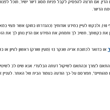
הדין. אם תרצה להפסיק לקבל פניות מסוג דיוור ישיר, תוכל ל
בכפוף לחוק, תוכל לפנות בכתב לחברה, כמפורט בהמשך (בסעיף 10), ולבקש לעיין במידע אודות
ן את בקשתך, תשיב לך ותמחק את המידע אם הדין נותן לך את הזכ
ר
או בדואר לכתובת אריה שנקר 13 (מעין שורק) ראשון לציון או בטלפון שמספרו: 3537* או במייל שכתובתו
אם לצורך ובהתאם לשיקול דעתה הבלעדי. אנא שים לב לשינויים א
ם מהותיים", תפורסם על-כך הודעה בעמוד הבית של האתר. לעניין זה 