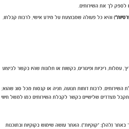
ו לספק לך את השירותים.
רטיות"
) והיא כל פעולה שמבוצעת על מידע אישי, לרבות קבלתו,
עמלות, ריביות ופיגורים, בקשות או תלונות שהיו בקשר לביצוע
ירותים, לרבות דוחות תנועה, חניה או קנסות מכל סוג שהוא;
דע שנאסף משימוש באתר האינטרנט – כמפורט בסעיף 3 למדיניות זו; מידע שהתקבל מצדדים שלישיים בקשר לקבלת השירותים כמו למשל חיווי
אתר (להלן: "קוקיות"). האתר עושה שימוש בקוקיות ובתוכנות