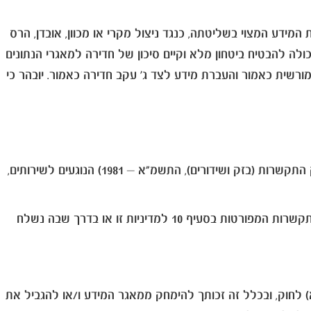
ידע המצוי בשליטתה, כנגד ניצול מקרי או מכוון, אובדן, הרס
ולה להבטיח ביטחון מלא וקיים סיכון של חדירה למאגרי הנתונים
שית כאמור והעברת מידע לצד ג' עקב חדירה כאמור. יובהר כי
בכפוף לדין, אלבר רשאית לשלוח אלייך באמצעות דוא"ל, SMS ופלטפורמות מסרים מידיים אחרות דברי פרסומת (כהגדרתם בחוק התקשרות (בזק ושידורים), התשמ"א – 1981) הנוגעים לשירותים,
תוכל לפנות לאלבר בכל עת בכדי לבקש שלא לקבל דברי פרסומת באמצעים אלו. פנייה כאמור תהיה באמצעות באחד מדרכי ההתקשרות המפורטות בסעיף 10 למדיניות זו או בדרך שבה נשלח
במקרה שנפנה אליך באמצעות "דיוור ישיר" כהגדרת מונח זה בחוק הגנת הפרטיות, יחולו על הפניה כל ההוראות סעיף 17ו(א) לחוק, ובכלל זה זכותך להימחק ממאגר המידע ו/או להגביל את