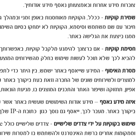
צוברות מידע אחרות ובאמצעותן נאסף מידע אודותיך.
שמירת קוקיות
- ככלל, הקוקיות מאוחסנות באופן זמני ובמהלך 
חיבור עם שם משתמש וסיסמא, הקוקיות לא ימחקו בסיום השימוש
ממנו ביצעת את הגלישה באתר.
חסימת קוקיות
­­­­­- אם ברצונך להימנע מלקבל קוקיות, באפשרו
להביא לכך שלא תוכל לעשות שימוש בחלק מהשירותים המוצעי
מטרת האיסוף
- המידע שייאסף באתר ישמש, בין היתר כדי לתפע
למוצרים ולשירותים שונים של החברה וזאת בעת ביקורך באתר 
אפיון, תחזוקה ושיפור האתר והתכנים המוצגים בו, מניעת הונאות,
איזה מידע נאסף
– מידע אודות השימושים שעשית באתר אשר עשו
ביקורך באתר. מעבר לכך, ייאסף גם נוסך כגון כתובת ה-IP שלך וספק שירותי האינטרנט שלך.
שימוש בקוקיות על ידי צדדים שלישיים
וממקומות אחרים ברשת האינטרנט ולהשתמש בו למטרות שירותי 