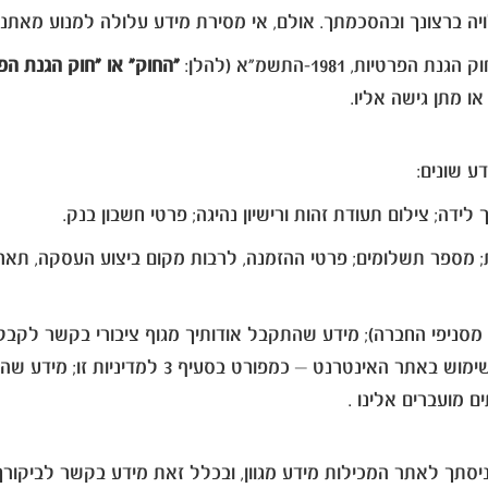
יה ברצונך ובהסכמתך. אולם, אי מסירת מידע עלולה למנוע מאתנ
ות, 1981-התשמ"א (להלן:
"החוק" או "חוק הגנת הפ
 או מתן גישה אליו.
ע שונים:
לידה; צילום תעודת זהות ורישיון נהיגה; פרטי חשבון בנק.
ספר תשלומים; פרטי ההזמנה, לרבות מקום ביצוע העסקה, תאריך, 
פי החברה); מידע שהתקבל אודותיך מגוף ציבורי בקשר לקבלת הש
מידע שנאסף כחלק משימושך בשירותים שלנו; מי
 מועברים אלינו .
תך לאתר המכילות מידע מגוון, ובכלל זאת מידע בקשר לביקורך ב