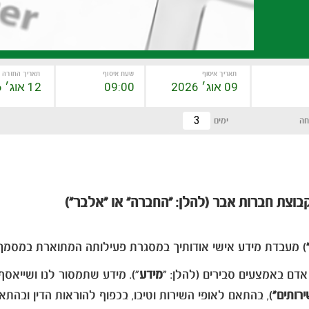
תאריך איסוף
שעת איסוף
תאריך החזרה
חה
ימים
בוצת חברות אבר (להלן: "החברה" או "אלבר")
) מעבדת מידע אישי אודותיך במסגרת פעילותה המתוארת במסמך 
 אדם באמצעים סבירים (להלן: "
מידע
"). מידע שתמסור לנו ושייאסף
רותים"
), בהתאם לאופי השירות וטיבו, בכפוף להוראות הדין ובהתאם 