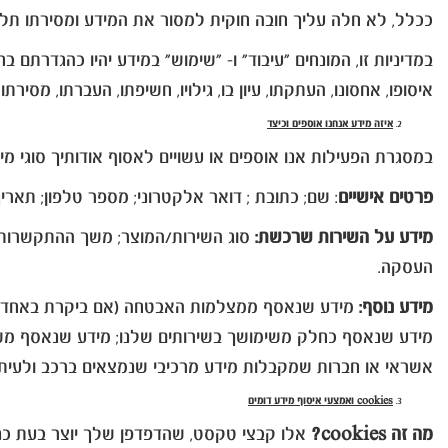
ככלל, לא חלה עליך חובה חוקית למסור את המידע ומסירתו תלו
במדיניות זו, המונחים "עיבוד" ו- "שימוש" במידע יהיו כהגדרתם בחוק הגנת הפרטי
איסופו, אחסונו, העתקתו, עיון בו, גילויו, חשיפתו, העברתו, מסירתו
איזה מידע אנחנו אוספים וכיצד
במסגרת הפעילות אנו אוספים או עשויים לאסוף אודותיך סוגי מיד
פרטים אישיים
: שם; כתובת ; דואר אלקטרוני; מספר טלפון; תאריך 
מידע על השירות שרכשת:
סוג השירות/המוצר; משך ההתקשרות; מ
העסקה.
מידע נוסף:
מידע שנאסף ממצלמות האבטחה (אם ביקרת באחד מסני
אשראי או חברות שמקבלות מידע מרכיבי שנמצאים ברכב ולעיתים
cookies
ואמצעי איסוף מידע דומים
מה זה
cookies
?
אלו קבצי טקסט, שהדפדפן שלך יוצר בעת כניס