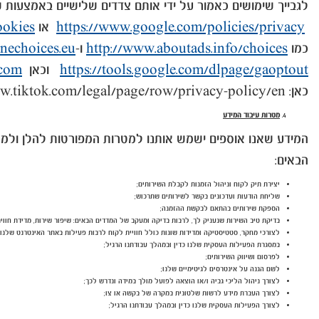
לגבייך שימושים כאמור על ידי אותם צדדים שלישיים באמצעות שי
https://www.google.com/policies/privacy
או
ookies
כמו
http://www.aboutads.info/choices
ו-
nechoices.eu/
https://tools.google.com/dlpage/gaoptout
וכאן
.com
כאן: https://www.tiktok.com/legal/page/row/privacy-policy/en .
מטרות עיבוד המידע
המידע שאנו אוספים ישמש אותנו למטרות המפורטות להלן ולמטרות
הבאים:
יצירת תיק לקוח וניהול הזמנות לקבלת השירותים;
שליחת הודעות ועדכונים בקשר לשירותים שתרכוש;
הספקת שירותים בהתאם לבקשת ההזמנה;
בדיקת טיב השירות שנעניק לך, לרבות בדיקה ומעקב של המדדים הבאים: שיפור שירות, מדידת חווית 
לצורכי מחקר, סטטיסטיקה ומדידות שונות כולל חוויית לקוח לרבות פעילות באתר האינטרנט שלנו;
במסגרת הפעילות העסקית שלנו כדין ובמהלך עבודתנו הרגיל;
לפרסום ושיווק השירותים;
לשם הגנה על אינטרסים לגיטימיים שלנו;
לצורך ניהול הליכי גביה ו/או הוצאה לפועל מולך במידה ונדרש לכך;
לצורך העברת מידע לרשות שלטונית במקרה של בקשה או צו;
לצורך הפעילות העסקית שלנו כדין ובמהלך עבודתנו הרגיל;