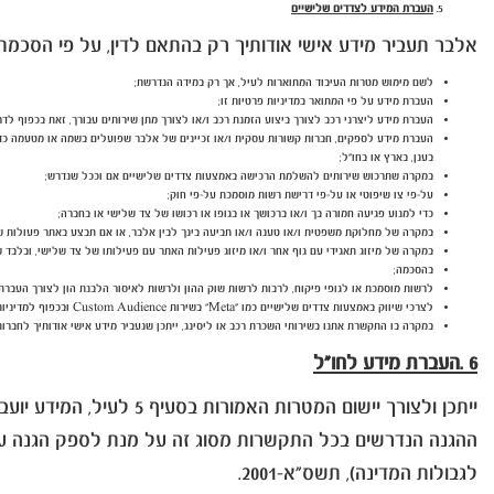
העברת המידע לצדדים שלישיים
אלבר תעביר מידע אישי אודותיך רק בהתאם לדין, על פי הסכמתך, 
לשם מימוש מטרות העיבוד המתוארות לעיל, אך רק במידה הנדרשת;
העברת מידע על פי המתואר במדיניות פרטיות זו;
העברת מידע ליצרני רכב לצורך ביצוע הזמנת רכב ו/או לצורך מתן שירותים עבורך, זאת בכפוף לד
העברת מידע לספקים, חברות קשורות עסקית ו/או זכיינים של אלבר שפועלים בשמה או מטעמה כדי לס
בענן, בארץ או בחו”ל;
במקרה שתרכוש שירותים להשלמת הרכישה באמצעות צדדים שלישיים אם וככל שנדרש;
על-פי צו שיפוטי או על-פי דרישת רשות מוסמכת על-פי חוק;
כדי למנוע פגיעה חמורה בך ו/או ברכושך או בגופו או רכושו של צד שלישי או בחברה;
במקרה של מחלוקת משפטית ו/או טענה ו/או תביעה בינך לבין אלבר, או אם תבצע באתר פעולות שבנ
במקרה של מיזוג תאגידי עם גוף אחר ו/או מיזוג פעילות האתר עם פעילותו של צד שלישי, ובלבד 
בהסכמה;
לרשות מוסמכת או לגופי פיקוח, לרבות לרשות שוק ההון ולרשות לאיסור הלבנת הון לצורך העברת 
לצרכי שיווק באמצעות צדדים שלישיים כמו "Meta" בשירות Custom Audience ובכפוף למדיניות הפרטיות של אותם גופים.
במקרה בו התקשרת אתנו בשירותי השכרת רכב או ליסינג, ייתכן שנעביר מידע אישי אודותיך לחברות
6 .העברת מידע לחו"ל
ייתכן ולצורך יישום המ
ההגנה הנדרשים בכל התקשרות מסוג זה על מנת לספק הגנה על 
לגבולות המדינה), תשס"א-2001.