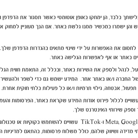
גלישתך בלבד, הן ימחקו באופן אוטומטי כאשר תסגור את הדפדפן
 והן ישמרו במכשיר ממנו גלשת באתר. אם הנך מעוניין למחוק 
תך לחסום את האפשרות על ידי שינוי מתאים בהגדרות הדפדפן שלך.
ם באתר או אף לאפשרות הגלישה באתר.
ל, לנהל ולספק את השירות באתר, ובכלל זה, התאמת חווית הגלי
של החברה ו/או באתר אחר. המידע ישמש גם כדי לשפר ולהעשיר 
 תפעול, אבטחה, גילוי תרמיות ו/או כל פעילות בלתי חוקית אחרת.
יים לכלול פירוט אודות המידע שקראת באתר, הפרסומות והעמודי
- צדדים שלישיים כולל Meta, Google ו-TikTok עשויים 
מדידה ושיווק שלהם, כולל משלוח פרסומות, בהתאם למדיניות ה