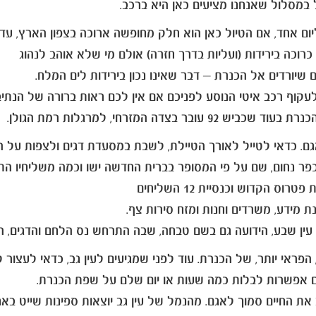
 במסלול שאנחנו מציעים כאן היא ברכב.
ליום אחד, אם הטיול כאן הוא חלק מחופשה ארוכה בצפון הארץ, ע
שיורדים אל הכנרת – דבר שאינו נכון בירידות לים המלח.
קוף רכב איטי הנוסע לפניכם אם אין לכם ראות ברורה של הנתיב 
פר נחום, שם על פי המסופר בברית החדשה ישו וכמה משליחיו הת
 הקדוש וכנסיית 12 השליחים
ת מידע, משרדים וחנות ומזח סירות צף.
עין שבע, הידועה גם בשם טבחה, שבה התרחש נס הלחם והדגים, ה
גם אפשרות לבלות כמה שעות או יום שלם על שפת הכנרת.
 את החיים סמוך לאגם. מהנמל של עין גב יוצאות ספינות שייט ב