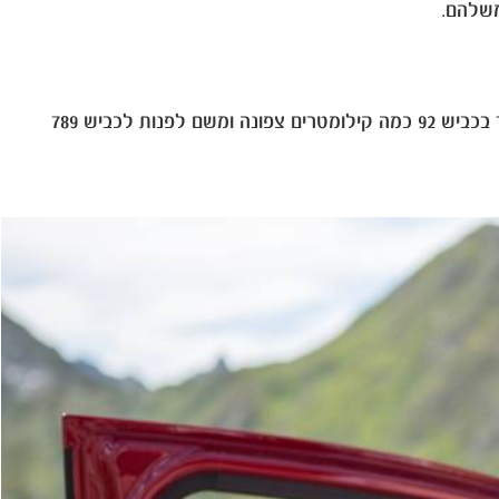
משלהם.
אחרי הטיול בשמורה (שימו לב: אסור לסטות מהשבילים המסומנים!) תוכלו להמשיך בכביש 92 דרומה לאורכה של הכנרת או לחזור בכביש 92 כמה קילומטרים צפונה ומשם לפנות לכביש 789