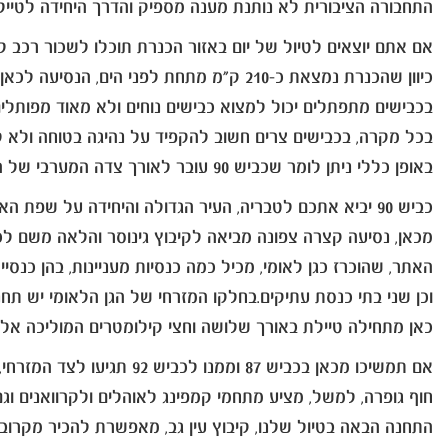
התחבורה הציבורית לא נותנת מענה מספיק והדרך היחידה לטייל
אם אתם יוצאים לטיול של יום באזור הכנרת תוכלו לשכור רכב 
כיוון שהכנרת נמצאת כ-210 ק"מ מתחת לפני הים, הנסיעה לכאן כרוכה בירידות (ועליות בדרך חזרה) אולם מי שלא אוהב לנהוג
בכבישים מתפתלים יכול למצוא כבישים נוחים ולא מאוד מפותלים 
בכל מקרה, בכבישים צרים חשוב להקפיד על נהיגה בטוחה ולא לע
באופן כללי ניתן לומר שכביש 90 עובר לאורך צדה המערבי של הכנרת בעוד שכביש 92 עובר בצדה המזרחי, למרגלות רמת הגולן.
כביש 90 יביא אתכם לטבריה, העיר הגדולה והיחידה על שפת האגם. כדאי לטייל לאורך הטיילת, לשבת במסעדת דגים ולצפות על האגם היפה.
מכאן, נסיעה קצרה צפונה מביאה לקיבוץ גינוסר והלאה משם לכ
האתר, שהוכרז כגן לאומי, מכיל כמה כנסיות מעניינות, בהן כנסיית פטרוס
וכן שני בתי כנסת עתיקים.בחלקו המזרחי של הגן הלאומי יש תחנ
כאן מתחילה טיילת באורך שלושה וחצי קילומטרים המוליכה אל 
אם תמשיכו מכאן בכביש 87 וממנו לכביש 92 תגיעו לצד המזרחי, הפראי יותר, של הכנרת. עוד לפני שמגיעים לעין גב, כדאי לעצור לטבילה באחד החופים שבדרך.
חוף גופרה, למשל, מציע מתחמי קמפינג לאוהלים ולקרוואנים ו
התחנה הבאה בטיול שלנו, קיבוץ עין גב, מאפשרת להכיר מקרוב