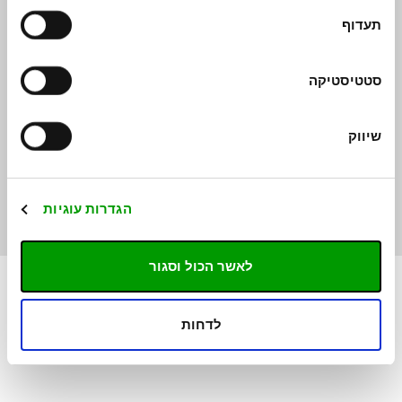
שירותים נוספים
השכרת רכב בישראל
תעדוף
מחירי השכרת רכב
ירושלים
השכרת רכב ליום
אילת
השכרת רכב לשבוע
גליל מערבי
סטטיסטיקה
השכרת רכב לחודש
כנרת
השכרת רכב לחתונה
חיפה
השכרת רכב לעסקים
ים המלח
שיווק
השכרת רכב מסחרי
השכרת רכב- מורה נבוכים
השכרת רכב בירושלים : פתרון נוח לטיול
השכרת רכב חשמלי
הגדרות עוגיות
לאשר הכול וסגור
לדחות