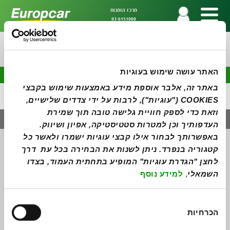
מרכז הזמנות
03-6151000
השכרת רכב בישראל בקלות
האתר עושה שימוש בעוגיות
באתר זה, אלבר אוספת מידע באמצעות שימוש בקבצי 
COOKIES ("עוגיות"), לרבות על ידי צדדים שלישיים, 
וזאת כדי לספק חוויית גלישה טובה תוך שמירת 
העדפותיך וכן למטרות סטטיסטיקה, אפיון ושיווק. 
באפשרותך לבחור אילו קבצי עוגיות ישמרו ולאשר כל 
רשתות חברתיות
מידע כללי
קטגוריה בנפרד. ניתן לשנות את הבחירה בכל עת  דרך 
Facebook
אודות
לחצן "הגדרת עוגיות" המופיע בתחתית העמוד, בצדו 
Instagram
תנאי שכירות
מדיניות פרטיות
השמאלי
, 
למידע נוסף
כיסויים ותוספות
הצהרת נגישות
הצטרפות סוכנים
בחירת
מועדון פריווילג'
הכרחיות
הסכמה
סניפים
צור קשר