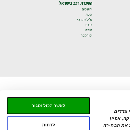
השכרת רכב בישראל
ירושלים
אילת
גליל מערבי
כנרת
חיפה
ים המלח
לאשר הכול וסגור
באתר זה, אלבר אוספת מידע באמצעות שימוש בקבצי COOKIES ("עוגיות"), לרבות על ידי צדדים 
שלישיים, וזאת כדי לספק חוויית גלישה טובה תוך שמירת העדפותיך וכן למטרות סטטיסטיקה, אפיון 
לדחות
ושיווק. באפשרותך לבחור אילו קבצי עוגיות ישמרו ולאשר כל קטגוריה בנפרד. ניתן לשנות את הבחירה 