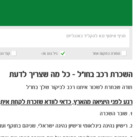
סניף איסוף (נא להקליד באנגלית)
החזרה במקום אחר
גיל נהג 26+
קוד הנ
השכרת רכב בחו"ל - כל מה שצריך לדעת
תודה שבחרת לשכור איתנו רכב לביקור שלך בחו"ל
רגע לפני היציאה מהארץ, כדאי לוודא שזכרת לקחת אית
1. שובר השכרה
2. רישיון נהיגה בינלאומי ורישיון נהיגה ישראלי, שניהם בתוקף ועם פרטים זהים.