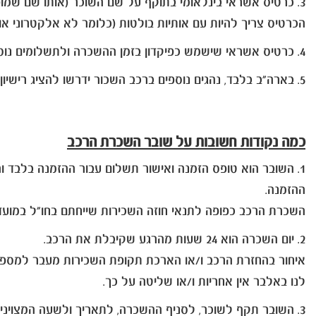
3. כרטיס אשראי בינלאומי בתוקף על שם השוכר (אותו שם שמופיע גם בשובר ההשכרה) בלבד.
הכרטיס צריך להיות עם אותיות בולטות (כלומר לא אלקטרוני או 
4. כרטיס אשראי שישמש כפיקדון בזמן ההשכרה ולתשלומים נוספים בחו"ל אם יהיה צורך.
5. בארה"ב בלבד, נהגים נוספים ברכב השכור ידרשו להציג רישיון נהיגה בינלאומי וכרטיס אשראי בינלאומי על שמם.
כמה נקודות חשובות על שובר השכרת הרכב
1. השובר הוא טופס הזמנה ואישור תשלום עבור ההזמנה בלבד
ההזמנה.
השכרת הרכב כפופה לתנאי חוזה השכירות שייחתם בחו"ל במועד
2. יום השכרה הוא 24 שעות מהרגע שקיבלת את הרכב.
איחור בהחזרת הרכב ו/או הארכת תקופת השכירות מעבר למספר הימים ששו
לנו באלבר אין אחריות ו/או שליטה על כך.
3. השובר תקף לשוכר, לסניף ההשכרה, לתאריך ולשעה המצוינים בו בלבד.