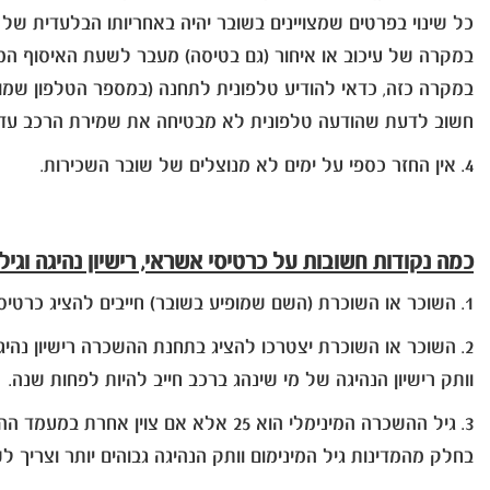
כל שינוי בפרטים שמצויינים בשובר יהיה באחריותו הבלעדית של 
במקרה של עיכוב או איחור (גם בטיסה) מעבר לשעת האיסוף המצוי
במקרה כזה, כדאי להודיע טלפונית לתחנה (במספר הטלפון שמופ
חשוב לדעת שהודעה טלפונית לא מבטיחה את שמירת הרכב עד 
4. אין החזר כספי על ימים לא מנוצלים של שובר השכירות.
כמה נקודות חשובות על כרטיסי אשראי, רישיון נהיגה וגיל
1. השוכר או השוכרת (השם שמופיע בשובר) חייבים להציג כרטיס אשראי בינלאומי (או שניים, במקרים מסוימים) בתוקף.
2. השוכר או השוכרת יצטרכו להציג בתחנת ההשכרה רישיון נהיגה ישראלי + רישיון בינלאומי, שניהם בתוקף ועם פרטים זהים.
וותק רישיון הנהיגה של מי שינהג ברכב חייב להיות לפחות שנה.
3. גיל ההשכרה המינימלי הוא 25 אלא אם צוין אחרת במעמד ההזמנה ו/או בתנאי חוזה השכירות.
בחלק מהמדינות גיל המינימום וותק הנהיגה גבוהים יותר וצריך ל