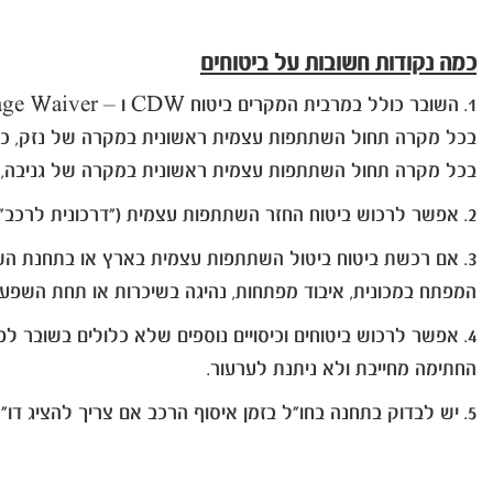
כמה נקודות חשובות על ביטוחים
1. השובר כולל במרבית המקרים ביטוח CDW ו – TP CDW - Collision Damage Waiver- כיסוי לנזקי הרכב השכור ולרכב צד ג'.
בכל מקרה תחול השתתפות עצמית ראשונית במקרה של נזק, כפי שנקבע באותה מדינה בהתאם לסוג
בכל מקרה תחול השתתפות עצמית ראשונית במקרה של גניבה, כ
2. אפשר לרכוש ביטוח החזר השתתפות עצמית ("דרכונית לרכב") בזמן ביצוע ההזמנה (אם רכשת "דרכונית לרכב", פוליסת הביטוח תצורף לשובר ההזמנה).
3. אם רכשת ביטוח ביטול השתתפות עצמית בארץ או בתחנת השכר
המפתח במכונית, איבוד מפתחות, נהיגה בשיכרות או תחת השפעת
4. אפשר לרכוש ביטוחים וכיסויים נוספים שלא כלולים בשובר לפי בחירתך בזמן החתימה על חוזה השכירות בחו"ל.
החתימה מחייבת ולא ניתנת לערעור.
5. יש לבדוק בתחנה בחו"ל בזמן איסוף הרכב אם צריך להציג דו"ח משטרה במקרה של נזק ו/או גניבה.