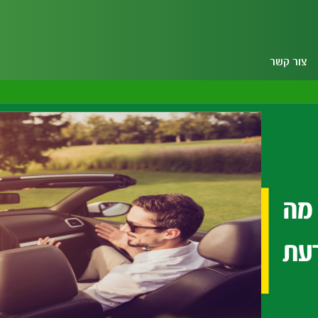
צור קשר
 מה
עת