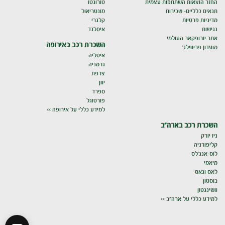
החזר הוצאות השתתפות עצמית
טורונטו
תנאים כלליים- שכירות
מונטריאול
מדיניות פרטיות
קלגרי
נגישות
איסלנד
אתר יורופקאר העולמי
השכרת רכב באירופה
מועדון פריווילג'
איטליה
גרמניה
צרפת
יוון
ספרד
פורטוגל
למידע כללי על אירופה >>
השכרת רכב בארה"ב
ניו יורק
קליפורניה
לוס-אנג'לס
מיאמי
לאס וגאס
בוסטון
וושינגטון
למידע כללי על ארה"ב >>