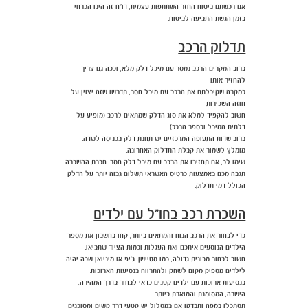
אם רכשתם ביטוח החזר השתתפות עצמית, דו"ח זה הינו הכרחי
בזמן הגשת התביעה לביטוח.
תדלוק הרכב
ברוב המקרים הרכב נמסר עם מיכל דלק מלא, וככה גם צריך
להחזיר אותו.
במקרה שקיבלתם את הרכב עם מיכל חסר, תדרשו שזה יצוין על
חוזה השכירות.
חשוב להקפיד למלא את סוג הדלק שמתאים לרכב (מופיע על
דלתית המיכל ובספר הרכב).
ברוב שדות התעופה המרכזיים יש תחנת דלק בכניסה לשדה.
מומלץ לשמור את קבלת התדלוק האחרונה.
שימו לב, אם תחזירו את הרכב עם מיכל דלק חסר, חברת ההשכרה
תגבה מכם באמצעות כרטיס האשראי תשלום גבוה יותר על הדלק
הכולל דמי תדלוק.
השכרת רכב בחו"ל עם ילדים
כדי לבחור את הרכב הנוח והמתאים ביותר, קחו בחשבון את מספר
הילדים הנוסעים איתכם ואת העגלות וכמות הציוד שתביאו.
חשוב לבחור מכונית גדולה, כמו סטיישן, ג'יפ או מיניואן שבה יהיה
לילדים מספיק מקום לשחק ולהתרווח בנסיעות הארוכות.
בנסיעות ארוכות עם ילדים קטנים כדאי לבחור בדרך המהירה,
הישרה, המסומנת והמוארת ביותר.
תסתכלו במפה ותבדקו אם במסלול יש קטעי דרך קשים ומסוכנים