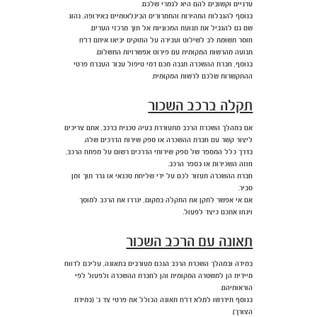
ערניים וקשובים להם היא לגמרי שלכם.
בנוסף להגבלות המהירות והתמרורים הבינלאומיים באירופה, נהוג
שם גם להגביל את תנועת המכוניות אל תוך מרכזי הערים.
חוסר תשומת לב לשילוט ועבירה על החוקים יביאו איתם דו"ח
תנועה מהרשות המקומית עם פירוט אפשרויות התשלום.
בנוסף, חברת ההשכרה תגבה מכם דמי טיפול עבור העברת פרטי
ההתקשרות שלכם לרשות המקומית.
תקלה ברכב השכור
אם במהלך השכרת הרכב מתעוררת בעיה טכנית ברכב, אתם צריכים
ליצור קשר עם חברת ההשכרה או ספק שירות הדרכים שלה.
בדרך כלל המספר של ספק שירותי הדרכים רשום על מפתח הרכב,
חוזה השכירות או בספר הרכב.
חברת ההשכרה תעזור לכם על ידי שליחת טכנאי או גרר תוך זמן
סביר.
אם אי אפשר לתקן את התקלה במקום, יגררו את הרכב למוסך
וינחו אתכם כיצד לפעול.
תאונה עם הרכב השכור
במידה ובמהלך השכרת הרכב הנכם מעורבים בתאונה, עליכם לדווח
מיידית הן למשטרה המקומית והן לחברת ההשכרה ולפעול לפי
הוראותיהם.
בנוסף תידרשו למלא דו"ח תאונה הכולל את פרטי צד ג' (במידת
הצורך).