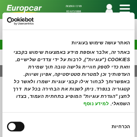
מרכז הזמנות
03-6151000
השכרת רכב בחו"ל בקלות!
האתר עושה שימוש בעוגיות
באתר זה, אלבר אוספת מידע באמצעות שימוש בקבצי 
COOKIES ("עוגיות"), לרבות על ידי צדדים שלישיים, 
וזאת כדי לספק חוויית גלישה טובה תוך שמירת 
העדפותיך וכן למטרות סטטיסטיקה, אפיון ושיווק. 
באפשרותך לבחור אילו קבצי עוגיות ישמרו ולאשר כל 
מידע ושירותים נוספים
יעדים נוספים
קטגוריה בנפרד. ניתן לשנות את הבחירה בכל עת  דרך 
השכרת רכב בחו"ל- כל מה שצריך לדעת
קנדה
לחצן "הגדרת עוגיות" המופיע בתחתית העמוד, בצדו 
טיפים לנהיגה בחו"ל
וונקובר
החזר הוצאות השתתפות עצמית
טורונטו
השמאלי
, 
למידע נוסף
תנאים כלליים- שכירות
מונטריאול
מדיניות פרטיות
קלגרי
נגישות
איסלנד
בחירת
אתר יורופקאר העולמי
הכרחיות
הסכמה
השכרת רכב באירופה
מועדון פריווילג'
איטליה