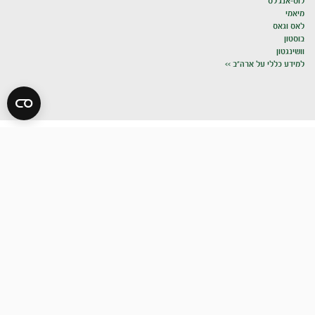
לוס-אנג'לס
מיאמי
לאס וגאס
בוסטון
וושינגטון
למידע כללי על ארה"ב >>