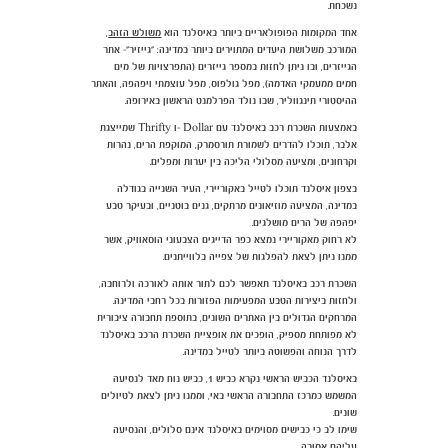
נשכחת.
אחד המקומות הפופולאריים ביותר באיסלנד הוא
משולש הזהב
,
המורכב משלושת היעדים המתוירים ביותר במדינה: "גייזיר"- אתר
הגייזרים, ובו ניתן לחזות במספר גייזרים (התפרצויות של מים
חמים ממעמקי האדמה), מפל גולפוס, מפל עוצמתי ויפהפה, והאתר
ההיסטורי תינגווליר, שבו נולד הפרלמנט הראשון באירופה.
באמצעות השכרת רכב באיסלנד עם Dollar -ו Thrifty שמייצגת
אלבר, תוכלו להדרים לשמורת תורסמרק, המוקפת הרים, נהרות
וקרחונים, ומציעה מסלולי הליכה בין יערות ומפלים.
בצפון איסלנד תוכלו לטייל באקוריירי, העיר השנייה בגודלה
במדינה, המציעה מוזיאונים מרתקים, גנים בוטניים, ובעיקר טבע
יפהפה של הרים מושלגים.
לא רחוק מאקוריירי נמצא כפר הדייגים הצבעוני הוסאוויק, אשר
ממנו ניתן לצאת להפלגות של צפייה בלווייתנים.
השכרת רכב באיסלנד תאפשר לכם לתור אותה לאורכה ולרוחבה,
ולחזות ביצירות הטבע המפעימות הפזורות בכל רחבי המדינה.
המרחקים הגדולים בין האתרים השונים, בתוספת תחבורה ציבורית
לא מפותחת מספיק, הופכים את אופציית השכרת הרכב באיסלנד
לדרך הנוחה והפשוטה ביותר לטייל במדינה.
באיסלנד הכביש הראשי נקרא כביש 1, כביש נוח מאד לנסיעה
המשמש כמרכז התחבורה הראשי באי, וממנו ניתן לצאת לטיולים
שונים.
שימו לב כי כבישים מסוימים באיסלנד אינם סלולים, והנסיעה
עליהם אסורה.