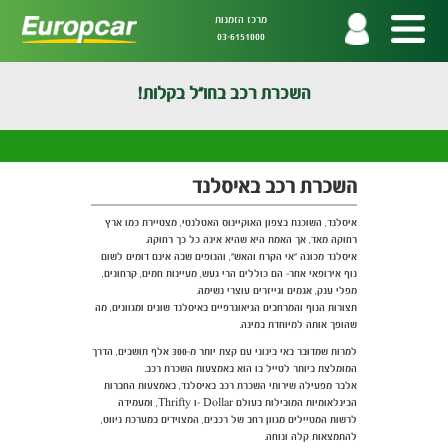
מרכז הזמנות
03-6151000
השכרת רכב בחו"ל בקלות!
השכרת רכב באיסלנד
איסלנד, השוכנת בצפון האוקיינוס האטלנטי, מצטיירת כמו ארץ
רחוקה מאד, אך האמת היא שהיא אינה כל כך רחוקה.
איסלנד מכונה "אי הקרח והאש", והנופים שבה אינם דומים לשום
נוף אירופאי אחר- הם כוללים הרי געש, מעיינות חמים, קרחונים,
מפלי ענק, אגמים וגייזרים עוצרי נשימה.
תצורות הנוף והמרחבים הגיאוגרפיים באיסלנד שונים ומגוונים, מה
שהופך אותה למיוחדת במינה.
למרות שמדובר באי בינוני עם קצת יותר מ-300 אלף תושבים, הדרך
המומלצת ביותר לטייל בו הוא באמצעות השכרת רכב.
אלבר מפעילה שירותי השכרת רכב באיסלנד, באמצעות החברות
הבינלאומיות המובילות בעולם Dollar -ו Thrifty, ומעמידה
לרשות המטיילים מגוון רחב של רכבים, המצוידים במערכת ניווט,
להתמצאות קלה ונוחה.