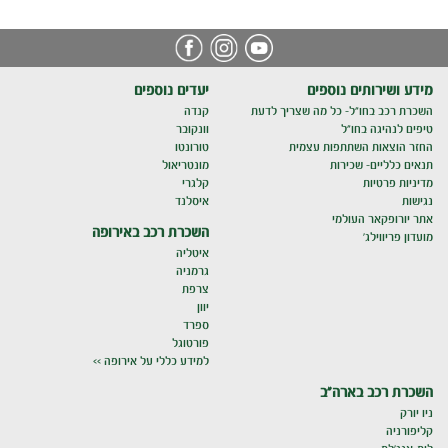
מידע ושירותים נוספים
יעדים נוספים
השכרת רכב בחו"ל- כל מה שצריך לדעת
קנדה
טיפים לנהיגה בחו"ל
וונקובר
החזר הוצאות השתתפות עצמית
טורונטו
תנאים כלליים- שכירות
מונטריאול
מדיניות פרטיות
קלגרי
נגישות
איסלנד
אתר יורופקאר העולמי
השכרת רכב באירופה
מועדון פריווילג'
איטליה
גרמניה
צרפת
יוון
ספרד
פורטוגל
למידע כללי על אירופה >>
השכרת רכב בארה"ב
ניו יורק
קליפורניה