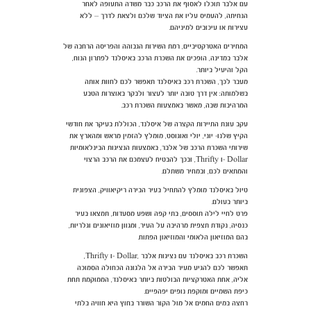
עם אלבר תוכלו לאסוף את הרכב כבר משדה התעופה לאחר
הנחיתה, להעמיס עליו את הציוד שלכם ולצאת לדרך – ללא
עצירות או עיכובים למיניהם.
המחירים האטרקטיביים, רמת השירות הגבוהה והפריסה הרחבה של
אלבר במדינה, הופכים את השכרת הרכב באיסלנד לפתרון הנוח,
הקל והיעיל ביותר.
מעבר לכך, השכרת רכב באיסלנד תאפשר לכם לחוות אותה
בשלמותה: אין דרך טובה יותר לעצור ולבקר באוצרות הטבע
המרהיבות שבה, מאשר באמצעות השכרת רכב.
עקב עונת התיירות הקצרה של איסלנד, הכוללת בעיקר את חודשי
הקיץ שלנו- יוני, יולי ואוגוסט, מומלץ להזמין מראש ומהארץ את
שירותי השכרת הרכב של אלבר, באמצעות הנציגות הבינלאומיות
Dollar -ו Thrifty, ובכך להבטיח לעצמכם את הרכב הרצוי
והמתאים לכם, ובמחיר משתלם.
טיול באיסלנד מומלץ להתחיל בעיר הבירה ריקיאוויק, הצפונית
ביותר בעולם.
פרט לחיי לילה תוססים, בתי קפה ושפע מסעדות, תמצאו בעיר
כנסיה, נקודת תצפית מרהיבה על העיר, ומגוון מוזיאונים וגלריות,
בהם המוזיאון הלאומי והמוזיאון הפתוח.
השכרת רכב באיסלנד עם נציגות אלבר ,Dollar -ו Thrifty,
תאפשר לכם להגיע מעיר הבירה אל הלגונה הכחולה הסמוכה
אליה, אחת האטרקציות הבולטות ביותר באיסלנד, הממוקמת תחת
כיפת השמיים ומוקפת נופים יפהפיים.
רחצה במים החמים אל מול הקור השורר בחוץ היא חוויה בלתי