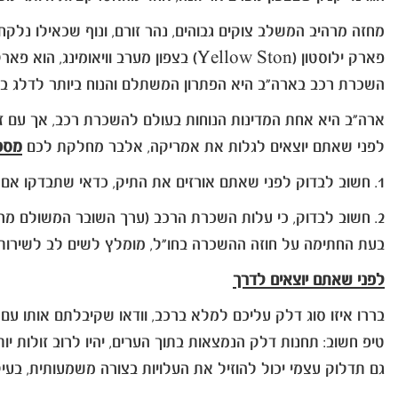
מחזה מרהיב המשלב צוקים גבוהים, נהר זורם, ונוף שכאילו נלקח מגלויה, מושך אליו מד
פארק ילוסטון (Yellow Ston) בצפון מערב וויאומינג, הוא פארק ענק (גודלו כשליש מישראל), המציע בין היתר כ-2000 ק"מ של שבילי הליכה, אגם יפהפה, מעיינות חמים, ומתחם רכיבה על סוסים.
השכרת רכב בארה"ב היא הפתרון המשתלם והנוח ביותר לדלג בין
ארה"ב היא אחת המדינות הנוחות בעולם להשכרת רכב, אך עם זא
לפני שאתם יוצאים לגלות את אמריקה, אלבר מחלקת לכם
מספר
1. חשוב לבדוק לפני שאתם אורזים את התיק, כדאי שתבדקו אם יש לכם ויזה לארה"ב בתוקף.
2. חשוב לבדוק, כי עלות השכרת הרכב (ערך השובר המשולם מראש בארץ), כוללת את מרכיבי ההשכרה, לרבות ביטוחים נחוצים כמו ביטוח גניבה, ביטוח נזק וביטוח צד ג'.
בעת החתימה על חוזה ההשכרה בחו"ל, מומלץ לשים לב לשירותים
לפני שאתם יוצאים לדרך
בררו איזו סוג דלק עליכם למלא ברכב, וודאו שקיבלתם אותו עם 
טיפ חשוב: תחנות דלק הנמצאות בתוך הערים, יהיו לרוב זולות 
גם תדלוק עצמי יכול להוזיל את העלויות בצורה משמעותית, בעיק