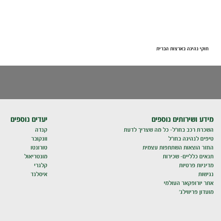
חוקי נהיגה בארצות הברית
מידע ושירותים נוספים
יעדים נוספים
השכרת רכב בחו"ל- כל מה שצריך לדעת
קנדה
טיפים לנהיגה בחו"ל
וונקובר
החזר הוצאות השתתפות עצמית
טורונטו
תנאים כלליים- שכירות
מונטריאול
מדיניות פרטיות
קלגרי
נגישות
איסלנד
אתר יורופקאר העולמי
מועדון פריווילג'