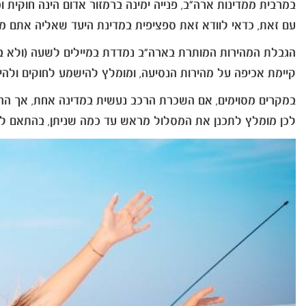
במרבית ממדינות ארה"ב, פנייה ימינה ברמזור אדום הינה חוקית ו
עם זאת, כדאי לוודא זאת ספציפית במדינת היעד שאליה אתם מגי
הגבלת המהירות המותרת בארה"ב נמדדת במיילים לשעה (ולא בק
קיימת אכיפה על מהירות הנסיעה, ומומלץ להישמע לחוקים ולהימ
במקרים מסוימים, אם השכרת הרכב נעשית במדינה אחת, אך הה
לכן מומלץ לתכנן את המסלול מראש עד כמה שניתן, בהתאם לזמ