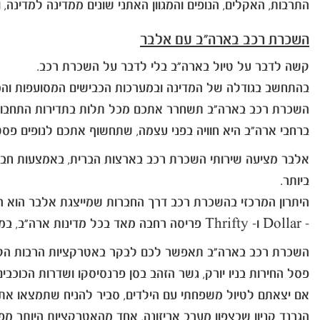
התרבות, האקלים, הנופים והמגוון האתני שונים ממדינה למדינה, 
השכרת רכב בארה"ב עם אלבר
קשה לדבר על טיול בארה"ב בלי לדבר על השכרת רכב.
בהתחשב בגודלה של המדינה ובמערכות הכבישים המסועפות והמת
השכרת רכב בארה"ב תשחרר אתכם מכל תלות בתדירות התחבורה 
ברחבי ארה"ב היא חוויה בפני עצמה, שתחשוף אתכם לנופים פסטו
ביותר.
היתרון המרכזי בהשכרת רכב דרך החברות שמייצגת אלבר הוא ה
- Dollar ו- Thrifty פריסה רחבה מאד בכל מדינות ארה"ב, במיקומים מרכזיים יותר ופחות, דבר המאפשר טיול פשוט ונוח, שדואג גם לציוד האישי שלכם.
השכרת רכב בארה"ב תאפשר לכם לבקר באטרקציות הרבות הקיימ
פסל החירות בניו יורק, גשר הזהב בסן פרנסיסקו ושדרות הכוכב
אם יצאתם לטיול משפחתי עם הילדים, סביר להניח שתמצאו את 
הגרנד קניון שבצפון מערב אריזונה, אחד מהאטרקציות היותר מ