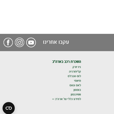
עקבו אחרינו
השכרת רכב בארה"ב
ניו יורק
קליפורניה
לוס-אנג'לס
מיאמי
לאס וגאס
בוסטון
וושינגטון
למידע כללי על ארה"ב >>