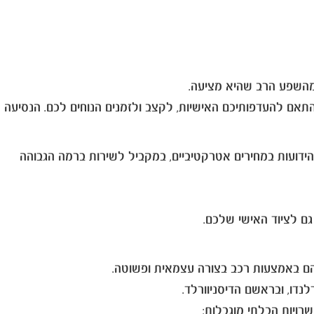
מהשפע הרב שהיא מציעה.
ם להעדפותיכם האישיות, לקצב ולזמנים הנוחים לכם. הנסיעה
 מציעה שירותי השכרת רכב בארצות הברית, באמצעות חברות ההשכרה הבינלאומיות והמובילות בעולם Dollar ו- Thrifty, הידועות במחירים אטרקטיביים, במקביל לשירות ברמה הגבוהה
ליהם באמצעות רכב בצורה עצמאית ופשוטה.
דו, ובראשם הדיסניוורלד.
רויות הבלתי מוגבלות: