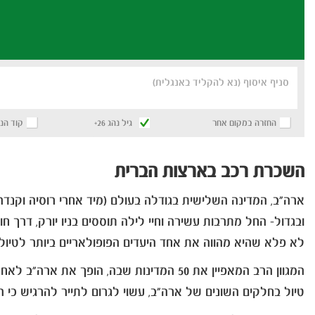
סניף איסוף (נא להקליד באנגלית)
החזרה במקום אחר
גיל נהג 26+
קוד הנ
השכרת רכב בארצות הברית
ארה"ב, המדינה השלישית בגודלה בעולם (מיד אחרי רוסיה וקנדה
ובגדול- החל מתרבות עשירה וחיי לילה תוססים בניו יורק, דרך 
לא פלא שהיא מהווה את אחד היעדים הפופולאריים ביותר לטיול 
המגוון הרב המאפיין את 50 המדינות שבה, הופך את ארה"ב לאחת המדינות המרתקות ביותר שיש, וכל ביקור בה מספק חוויה חושית אחרת.
טיול בחלקים השונים של ארה"ב, עשוי לגרום לתייר להרגיש כי 