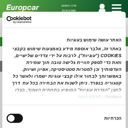
מרכז הזמנות
03-6151000
השכרת רכב בחו"ל בקלות!
האתר עושה שימוש בעוגיות
באתר זה, אלבר אוספת מידע באמצעות שימוש בקבצי 
COOKIES ("עוגיות"), לרבות על ידי צדדים שלישיים, 
וזאת כדי לספק חוויית גלישה טובה תוך שמירת 
העדפותיך וכן למטרות סטטיסטיקה, אפיון ושיווק. 
באפשרותך לבחור אילו קבצי עוגיות ישמרו ולאשר כל 
מידע ושירותים נוספים
יעדים נוספים
קטגוריה בנפרד. ניתן לשנות את הבחירה בכל עת  דרך 
השכרת רכב בחו"ל- כל מה שצריך לדעת
קנדה
לחצן "הגדרת עוגיות" המופיע בתחתית העמוד, בצדו 
טיפים לנהיגה בחו"ל
וונקובר
החזר הוצאות השתתפות עצמית
טורונטו
השמאלי
, 
למידע נוסף
תנאים כלליים- שכירות
מונטריאול
מדיניות פרטיות
קלגרי
נגישות
איסלנד
בחירת
אתר יורופקאר העולמי
הכרחיות
הסכמה
השכרת רכב באירופה
מועדון פריווילג'
איטליה