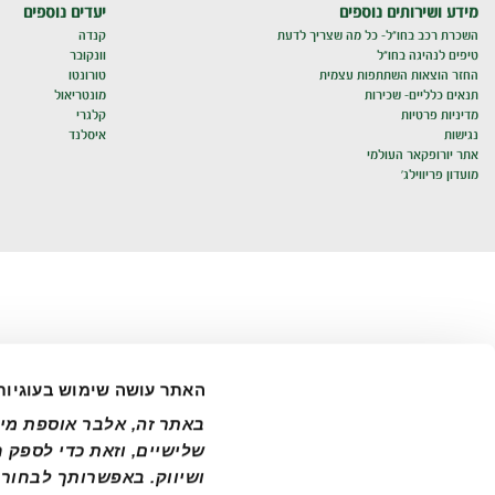
מידע ושירותים נוספים
יעדים נוספים
השכרת רכב בחו"ל- כל מה שצריך לדעת
קנדה
טיפים לנהיגה בחו"ל
וונקובר
החזר הוצאות השתתפות עצמית
טורונטו
תנאים כלליים- שכירות
מונטריאול
מדיניות פרטיות
קלגרי
נגישות
איסלנד
אתר יורופקאר העולמי
מועדון פריווילג'
האתר עושה שימוש בעוגיות