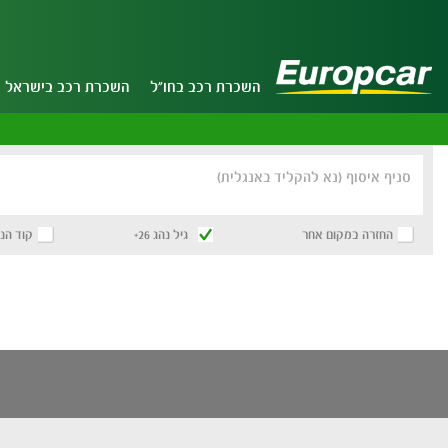
השכרת רכב בחו"ל
השכרת רכב בישראל
סניף איסוף (נא להקליד באנגלית)
החזרה במקום אחר
גיל נהג 26+
קוד הנ