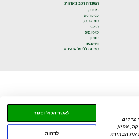
השכרת רכב בארה"ב
ניו יורק
קליפורניה
לוס-אנג'לס
מיאמי
לאס וגאס
בוסטון
וושינגטון
למידע כללי על ארה"ב >>
לאשר הכול וסגור
באתר זה, אלבר אוספת מידע באמצעות שימוש בקבצי COOKIES ("עוגיות"), לרבות על ידי צדדים 
שלישיים, וזאת כדי לספק חוויית גלישה טובה תוך שמירת העדפותיך וכן למטרות סטטיסטיקה, אפיון 
לדחות
ושיווק. באפשרותך לבחור אילו קבצי עוגיות ישמרו ולאשר כל קטגוריה בנפרד. ניתן לשנות את הבחירה 