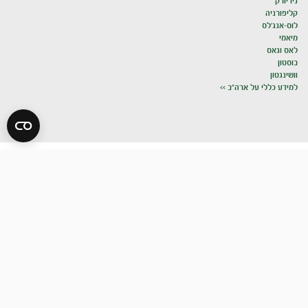
ניו יורק
קליפורניה
לוס-אנג'לס
מיאמי
לאס וגאס
בוסטון
וושינגטון
למידע כללי על ארה"ב >>