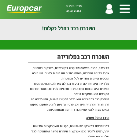
מרכז הזמנות
03-6151000
השכרת רכב בחו"ל בקלות!
השכרת רכב בפלורידה
פלורידה, תחנת היציאה של קרוז לקאריביים, פארקים לאומיים,
אתרי צלילה מיוחדים, חופים רחבים עם חולות לבנים, חיי לילה
תוססים וטיולים נהדרים לכל המשפחה.
פלורידה היא המדינה הרביעית בגודלה בארה"ב, מבחינת מספר
תושבים. היא מכנסת בתוכה מגוון תרבויות לטיניות, כאשר התרבות
הקובנית היא העיקרית בניהם.
השכרת רכב בפלורידה הוא הדבר ההגיוני לעשות, זוהי מדינה בה
דרך הניוד המרכזית היא רכב פרטי, כך ניתן להגיע ממקום למקום
ומאטרקציה לאטרקציה בדרך הזולה והנוחה ביותר.
מרכז החלל נאס"א
לפני שנגיע לפארקי השעשועים, הקניות והאטרקציות הידועות
יותר, רצינו להכיר לכם אטרקציה מיוחדת במינה שמתאימה לכל
גיל-סוכנות נאס"א