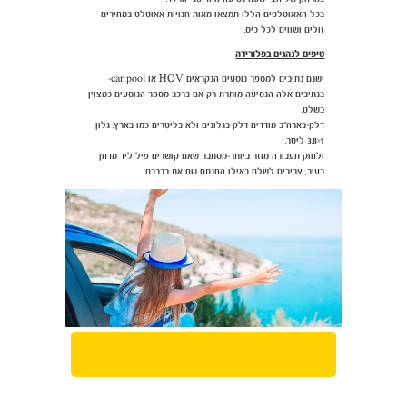
בכל האאוטלטים הללו תמצאו מאות חנויות אאוטלט במחירים
זולים ושווים לכל כיס.
טיפים לנהגים בפלורידה
ישנם נתיבים למספר נוסעים הנקראים HOV או car pool-
בנתיבים אלה הנסיעה מותרת רק אם ברכב מספר הנוסעים כמצוין
בשלט.
דלק-בארה"ב מודדים דלק בגלונים ולא בליטרים כמו בארץ. גלון
1=3.8 ליטר.
ולחוק תעבורה מוזר ביותר-מסתבר שאם קושרים פיל ליד מדחן
בעיר, צריכים לשלם כאילו החנתם שם את רכבכם.