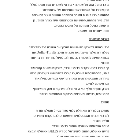
מרכז החלל הזה על שם קנדי אחראי לשיגורים מפורסמים לחלל
כגון שיגורו של האסטרונאוט המפורסם ניל ארמסטרונג.
במתחם תוכלו ליהנות עם כל המשפחה מחוויית שיגור ממעבורת
חלל, סיור במתחם, מפגש עם אסטרונאוט, סיור באתר אפולו, גן
הרקטות ובהיכל התהילה של האסטרונאוטים.
חוויה ייחודית וחד פעמית.
פארקי שעשועים
בכדי להגיע לפארקי השעשועים נמליץ על השכרת רכב בפלורידה.
בפלורידה, אלבר מייצגת את סוכניות הרכב Dollar-Thrifty,עם
מגוון אופציות להשכרת רכב בארה"ב, לטיול נוח יותר והרבה יותר
חסכוני.
כך תוכלו להגיע בקלות לדיסני וורלד, פארק שעשועים קסום של
דיסני, מהמפורסמים בעולם, בו תוכלו להשתעשע בין רכבות הרים
מיוחדות, מתקנים מרגשים ומאווירת דיסני אמיתית, כאילו אחד
הסרטים קם לחיים.
פארק נוסף מומלץ הוא ה-סי וורלד. פארק מים ענק עם אינסוף
מתקני מים, ברכיות ופעילויות מרתקות שמתאימות לכולם!
שופינג
שופינג בפלורידה הוא חלק בלתי נפרד מטיול מושלם, הודות
למרכזי הקניות והאאוטלטים המאפשרים לכם לקנות במחירים
זולים והוגנים.
בניהם הפרימיום אאוטלט, הסמוך לדיסני וורלד.
פריים אאוטלט, הסמוך ליוניברסל סטודיו. וBELZ אאוטלט הנמצא
במרחק של חצי שעה נסיעה מהדיסני וורלד.