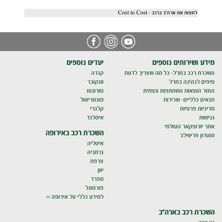
לחצות את ארה"ב ברכב - Cost to Cost
מידע ושירותים נוספים
יעדים נוספים
השכרת רכב בחו"ל- כל מה שצריך לדעת
קנדה
טיפים לנהיגה בחו"ל
וונקובר
החזר הוצאות השתתפות עצמית
טורונטו
תנאים כלליים- שכירות
מונטריאול
מדיניות פרטיות
קלגרי
נגישות
איסלנד
אתר יורופקאר העולמי
השכרת רכב באירופה
מועדון פריווילג'
איטליה
גרמניה
צרפת
יוון
ספרד
פורטוגל
למידע כללי על אירופה >>
השכרת רכב בארה"ב