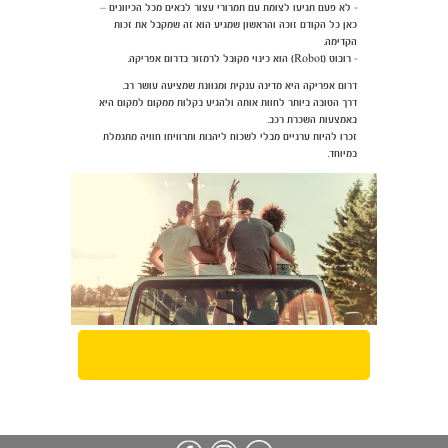
- לא פעם תגיעו לצומת עם תמרורי עצור לבאים מכל הכיוונים –
כאן כל הקודם זוכה והראשון שמגיע הוא זה שמקבל את זכות
הקדימה.
- רובוט (Robot) הוא כינוי מקובל לרמזור בדרום אפריקה.
דרום אפריקה היא מדינה ענקית ומגוונת שמציעה עושר רב.
דרך הטובה ביותר לחוות אותה ולהגיע בקלות ממקום למקום היא
באמצעות השכרת רכב.
זכרו להיות ערניים מבלי לשכוח ליהנות ותרוויחו חוויה מתגמלת
במיוחד.