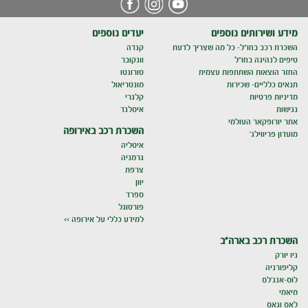
מידע ושירותים נוספים
יעדים נוספים
השכרת רכב בחו"ל- כל מה שצריך לדעת
קנדה
טיפים לנהיגה בחו"ל
וונקובר
החזר הוצאות השתתפות עצמית
טורונטו
תנאים כלליים- שכירות
מונטריאול
מדיניות פרטיות
קלגרי
נגישות
איסלנד
אתר יורופקאר העולמי
השכרת רכב באירופה
מועדון פריווילג'
איטליה
גרמניה
צרפת
יוון
ספרד
פורטוגל
למידע כללי על אירופה >>
השכרת רכב בארה"ב
ניו יורק
קליפורניה
לוס-אנג'לס
מיאמי
לאס וגאס