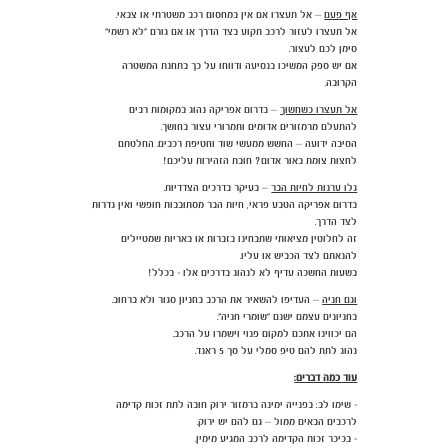
אף פעם
– אל תעצרו אם אין במחסום רכב משטרתי או צבאי.
אל תעצרו לעזור לרכב תקוע בצד הדרך או אם גורם "לא רשמי"
סימן לכם לעצור.
אם יש ספק המשיכו בנסיעה ודווחו על כך בתחנת המשטרה
הקרובה.
אל תעצרו כשחשוך
– בדרום אפריקה נהוג במקומות רבים
להתעלם מרמזורים אדומים ותמרורי עצור בחושך.
הסיבה ידועה – החשש ממעשי שוד וחטיפת רכבים. החלטתם
לחצות צומת באור אדום? חובת הזהירות עליכם!
גלו ערנות לחיות הבר
– בעיקר בדרכים הצדדיות.
בדרום אפריקה הטבע פראי, חיות הבר מסתובבות חופשי ואין גדרות
לצד הדרך.
זה לחלוטין מציאותי שתבחינו בזברות או באריות שמטיילים
להנאתם לצד הכביש או עליו.
בשעות החשכה עדיף לא לנהוג בדרכים אלו - בכלל!
וגם חניה
– העדיפו להשאיר את הרכב בחניון סגור ולא ברחוב.
בחניונים עצמם ישנם “שומרי חניה”.
הם יכווינו אתכם למקום פנוי וישמרו על הרכב.
נהוג לתת להם טיפ סמלי על סך 5 ראנד.
עוד כמה דברים:
- שימו לב: בפנייה ימינה ברמזור ירוק חובה לתת זכות קדימה
לרכבים הבאים ממול – גם להם יש ירוק.
- בכיכר זכות הקדימה לרכב המגיע מימין.