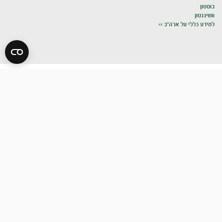
בוסטון
וושינגטון
למידע כללי על ארה"ב >>