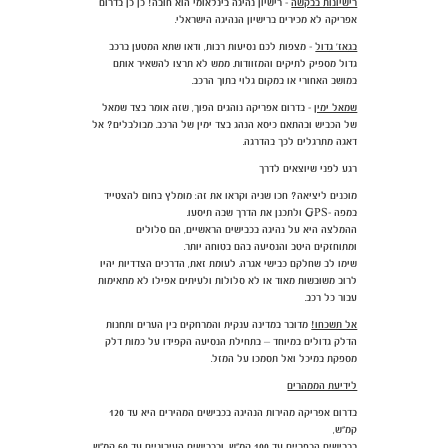
רישיונות בבקשה
- רישיון נהיגה בינלאומי הוא חובה! כן כן בדרום
אפריקה לא מכירים ברישיון הנהיגה הישראלי.
בגאז' גדול
- מצפות לכם נסיעות רבות, ודאו שתא המטען ברכב
גדול מספיק לתיקים והמזוודות. ממש לא תרצו להשאיר אותם
במושב האחורי או במקום גלוי בתוך הרכב.
שמאל ימין
- בדרום אפריקה נוהגים הפוך, שזה אומר בצד שמאל
של הכביש ובהתאם כיסא הנהג בצד ימין של הרכב. מבולבלים? אל
דאגה מתרגלים לכך בהדרגה.
רגע לפני שיוצאים לדרך
מוכנים ליציאה? חכו שניה וקראו את זה: מומלץ בחום להצטייד
במפה -GPS ולתכנן את הדרך שבה תיסעו.
ההמלצה היא על נהיגה בכבישים הראשיים, הם סלולים
ומתוחזקים היטב והנסיעה בהם בטוחה יותר.
שימו לב שחלקם כבישי אגרה. לעומת זאת, הדרכים הצדדיות יהיו
לרוב משובשות מאוד או לא סלולות ולעיתים אפילו לא מתאימות
עבור כל רכב.
אל תשכחו!
מדובר במדינה ענקית והמרחקים בין הערים ותחנות
הדלק גדולים במיוחד – בתחילת הנסיעה הקפידו על כמות דלק
מספקת במיכל ואל תסמכו על המזל.
לידיעת הממהרים
בדרום אפריקה מהירות הנהיגה בכבישים המהירים היא עד 120
קמ"ש,
בכבישים הכפריים עד 100 קמ"ש, ובכבישים העירוניים עד 60 קמ"ש.