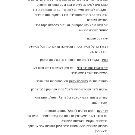
כמובן שיש לשים לב לשילוט המורה על המהירות המותרת.
המקומיים לא ממש מצייתים לחוקים – אז אם אתם נוהגים בדרך
צרה ורכב מהיר מגיח מאחוריכם, תנו לו לעקוף וסטו בזהירות
המרבית לשוליים.
אל תנסו לנהוג כמו המקומיים, זה עלול להסתיים בקנס כבד
"מתנת" משטרת התנועה.
שמרו על עצמכם
רבות דובר על עניין הביטחון האישי בדרום אפריקה, הכל עניין של
זהירות וערנות.
תמיד
- הקפידו לנעול את דלתות הרכב, כולל תא המטען.
אל תשאירו שום דבר גלוי
– לא תיק, לא שקית ריקה ובטח לא
חפצים בעלי ערך גלויים ברכב.
בנסיעה העדיפו
להשתמש במזגן
ולא לפתוח את חלון הרכב.
צריכים לדבר עם אדם מחוץ לרכב?
פתחו פתח קטן
בלבד בחלון.
עצרתם ברמזור וניגש אליכם רוכל רחוב?
התעלמו
ממנו והוא
ימשיך הלאה.
מדי פעם
– אתם עלולים להיתקל במחסום משטרתי.
לא מדובר בעניין יוצא דופן, אבל אם התבקשתם לעצור – הכינו את
הרישיונות והקשיבו להוראות המשטרה.
בסמכות השוטרים לבצע חיפוש ברכב למען הזהירות אבל אין צורך
לדאוג מכך.