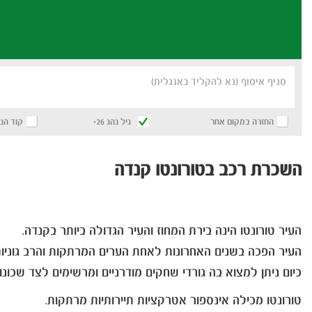
סניף איסוף (נא להקליד באנגלית)
החזרה במקום אחר
גיל נהג 26+
קוד הנ
השכרת רכב בטורונטו קנדה
העיר טורונטו הינה בירת המחוז והעיר הגדולה ביותר בקנדה.
העיר הפכה בשנים האחרונות לאחת הערים המרתקות והרב גוניות
כיום ניתן למצוא בה גורדי שחקים מודרניים ומרשימים לצד שכונו
טורונטו מכילה אינספור אטרקציות תיירותיות מרתקות.