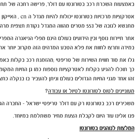
באמצעות השכרת רכב בטורונטו עם דולר, פרישה רחבה של תחנו
אטרקציות מרכזיות בטורונטו יכולות להיות מגדל ה cn , האייקון הידוע ביותר בקו הנוף של העיר ולרוב האתר המרכזי ברשימת האטרקציות למבקרים.
מתנשא לגובה של 553 מטרים מהווה המגדל נקודת תצפית מרהיבה על העיר וכן מציע למבקרים מסעדה וחנות מזכרות.
אתר תיירות נוסף ובין הידועים בעולם הינם מפלי הניאגרה המפ
במידה ותרצו לחוות את פלא הטבע המדהים הזה מקרוב יותר אתם מוזמנים ל לעלות ה maid of mist ,סירה אשר 
גלו את סוד חווית השירות של טריפטי ,מהזמנת רכב בקלות באמ
כך תוכלו להגיע בקלות לאטרקציות נוספות כמו גן החיות המקומי
זהו אחד מגני החיות הגדולים בעולם וניתן להעביר בו בנקלה כח
מעוניינים לטוס לטורונטו לטיול או עבודה
?
משכירים רכב בטורונטו רק עם דולר טריפטי ישראל - החברה הגד
פנו אלינו עוד היום לקבלת הצעת מחיר משתלמת במיוחד.
המלצות לנוהגים בטורונטו