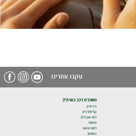
עקבו אחרינו
השכרת רכב בארה"ב
ניו יורק
קליפורניה
לוס-אנג'לס
מיאמי
לאס וגאס
בוסטון