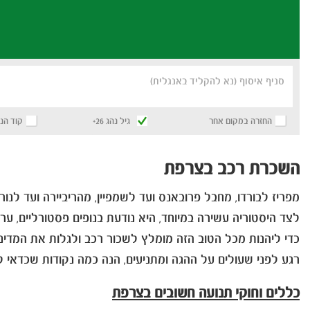
סניף איסוף (נא להקליד באנגלית)
החזרה במקום אחר
גיל נהג 26+
קוד הנ
השכרת רכב בצרפת
מפריז לבורדו, מחבל פרובאנס ועד לשמפיין, מהריביירה ועד לנו
לצד היסטוריה עשירה במיוחד, היא נודעת בנופים פסטורליים, ער
כדי ליהנות מכל הטוב הזה מומלץ לשכור רכב ולגלות את המדינה
רגע לפני שעולים על ההגה ומתניעים, הנה כמה נקודות שכדאי ל
כללים וחוקי תנועה חשובים בצרפת