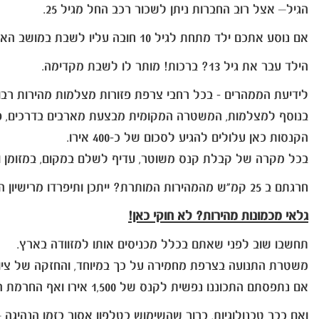
הגיל– אצל רוב החברות ניתן לשכור רכב החל מגיל 25.
אם נוסע אתכם ילד מתחת לגיל 10 חובה עליו לשבת במושב האחורי עם בוסטר. בררו לפני ההזמנה מול חברת ההשכרה האם קיים אצלם במלאי.
הילד עבר את גיל 13? ברכות! מותר לו לשבת מקדימה.
לידיעת הממהרים - בכל רחבי צרפת פזורות מצלמות מהירות רבות
בנוסף למצלמות, המשטרה המקומית מבצעת מארבים בדרכים, פעמ
הקנסות כאן עלולים להגיע לסכום של כ-400 אירו.
בכל מקרה של קבלת קנס משוטר, עדיף לשלם במקום, במזומן וב
חרגתם ב 25 קמ"ש מהמהירות המותרת? ייתכן ותיפרדו מרישיון הנהיגה שלכם.
גלאי מכמונות מהירות? לא חוקי כאן!
תחשבו שוב לפני שאתם בכלל מכניסים אותו למזוודה בארץ.
משטרת התנועה בצרפת מחמירה על כך במיוחד, והחזקה של ציוד
אם נתפסתם התכוננו נפשית לקנס של 1,500 אירו ואף החרמת הרכב.
ואם כבר טכנולוגיות, ברור שהשימוש בטלפון אסור בזמן הנהיגה – ג