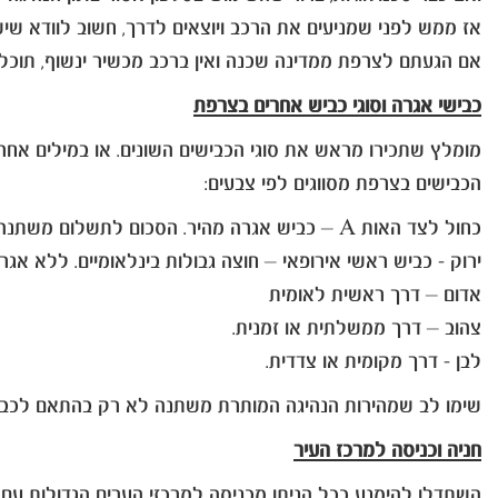
אז ממש לפני שמניעים את הרכב ויוצאים לדרך, חשוב לוודא שיש
אם הגעתם לצרפת ממדינה שכנה ואין ברכב מכשיר ינשוף, תוכלו ל
כבישי אגרה וסוגי כביש אחרים בצרפת
מומלץ שתכירו מראש את סוגי הכבישים השונים. או במילים אחרו
הכבישים בצרפת מסווגים לפי צבעים:
כחול לצד האות A – כביש אגרה מהיר. הסכום לתשלום משתנה בין האזורים השונים ונקבע בהתאם למרחק שעברתם.
ירוק - כביש ראשי אירופאי – חוצה גבולות בינלאומיים. ללא אגרה
אדום – דרך ראשית לאומית
צהוב – דרך ממשלתית או זמנית.
לבן - דרך מקומית או צדדית.
שימו לב שמהירות הנהיגה המותרת משתנה לא רק בהתאם לכביש א
חניה וכניסה למרכז העיר
השתדלו להימנע ככל הניתן מכניסה למרכזי הערים הגדולות עם ה