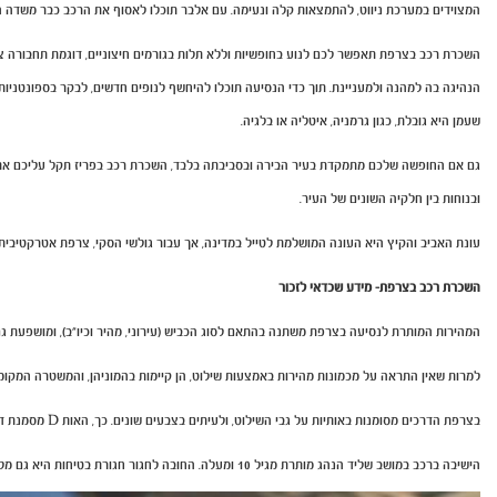
המצוידים במערכת ניווט, להתמצאות קלה ונעימה. עם אלבר תוכלו לאסוף את הרכב כבר משדה הת
השכרת רכב בצרפת תאפשר לכם לנוע בחופשיות וללא תלות בגורמים חיצוניים, דוגמת תחבורה צי
הנהיגה בה למהנה ולמעניינת. תוך כדי הנסיעה תוכלו להיחשף לנופים חדשים, לבקר בספונטניו
שעמן היא גובלת, כגון גרמניה, איטליה או בלגיה.
ובנוחות בין חלקיה השונים של העיר.
עונת האביב והקיץ היא העונה המושלמת לטייל במדינה, אך עבור גולשי הסקי, צרפת אטרקטיבית 
השכרת רכב בצרפת- מידע שכדאי לזכור
המהירות המותרת לנסיעה בצרפת משתנה בהתאם לסוג הכביש (עירוני, מהיר וכיו"ב), ומושפעת גם
למרות שאין התראה על מכמונות מהירות באמצעות שילוט, הן קיימות בהמוניהן, והמשטרה המקומית מבצעת בעצ
בצרפת הדרכים מסומנות באותיות על גבי השילוט, ולעיתים בצבעים שונים. כך, האות D מסמנת דרך עירונית, האות A מסמנת כניסה לכביש אגרה (שילוט בצבע כחול), והאות N מסמנת כניסה לכביש מהיר ללא אגרה (שילוט בצבע ירוק).
הישיבה ברכב במושב שליד הנהג מותרת מגיל 10 ומעלה. החובה לחגור חגורת בטיחות היא גם מלפנים וגם מאחור.