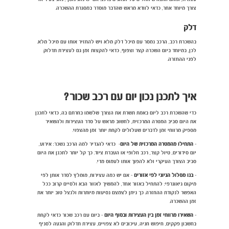
צורך מיוחד אחר, כדאי לוודא מראש שהדבר מוסדר במסגרת ההשכרה.
דלק
בהשכרת רכב, הרכב נמסר עם מיכל דלק מלא ויש להחזיר אותו עם מיכל מלא.
לכן, במיוחד ביום השכרה קצר וצפוף, כדאי להקצות זמן גם לעצירת תדלוק
לפני ההחזרה.
איך לתכנן נכון יום עם רכב שכור?
כדי שהשכרת רכב ליום באמת תשרת את הצורך שלשמו בחרתם בה, כדאי לתכנן
את היום סביב המטרה המרכזית, לחשוב מראש על סדר העצירות ולהשאיר
מספיק מרווחי זמן לדברים שעלולים לקחת יותר זמן מהצפוי.
-
התחילו מהמטרה המרכזית של היום
- כדאי להגדיר למה הרכב נשכר: אירוע,
יום סידורים, טיול קצר, רכב חלופי או העברת ציוד. כך קל יותר לתכנן את היום
סביב הצורך העיקרי ולא להפוך אותו לעמוס מדי.
-
בנו מסלול הגיוני לפי אזורים
- אם יש כמה עצירות, מומלץ לסדר אותן לפי
מיקום גיאוגרפי: להתחיל באזור אחד, להמשיך לאזור הבא ולסיים קרוב ככל
האפשר לנקודת ההחזרה. כך ניתן לצמצם נסיעות מיותרות ולנצל טוב יותר את
זמן ההשכרה.
-
השאירו מרווחי זמן בין העצירות ובסוף היום
- ביום עם רכב שכור כדאי לקחת
בחשבון פקקים, חיפוש חניה, עיכובים לא צפויים, עצירת תדלוק והגעה לסניף