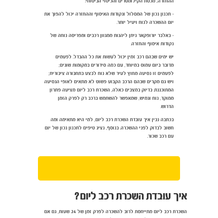
ההחזרה, מכסת הקילומטרים והכיסוי הביטוחי.
- תכנון נכון של המסלול ונקודות האיסוף וההחזרה יכול להפוך את
יום ההשכרה לנוח ויעיל יותר.
- באלבר יורופקאר ניתן ליהנות ממגוון רכבים ומפריסה נוחה של
נקודות איסוף והחזרה.
יש ימים שבהם רכב זמין יכול לעשות את כל ההבדל. לפעמים
מדובר ביום עמוס במיוחד, עם כמה סידורים במקומות שונים;
לפעמים זו נסיעה מחוץ לעיר שלא נוח לבצע בתחבורה ציבורית;
ויש גם מקרים שבהם הרכב הקבוע פשוט לא מתאים לאופי הנסיעה
המתוכננת. בדיוק במצבים כאלה, השכרת רכב ליום מציעה פתרון
ממוקד, נוח וגמיש, שמאפשר להשתמש ברכב רק לפרק הזמן
הדרוש.
בכתבה נבין איך עובדת השכרת רכב ליום, למי היא מתאימה ומה
חשוב לבדוק לפני ההשכרה. בנוסף, נציג טיפים לתכנון נכון של יום
עם רכב שכור.
איך עובדת השכרת רכב ליום
?
השכרת רכב ליום מתייחסת לרוב להשכרה לפרק זמן של 24 שעות, גם אם