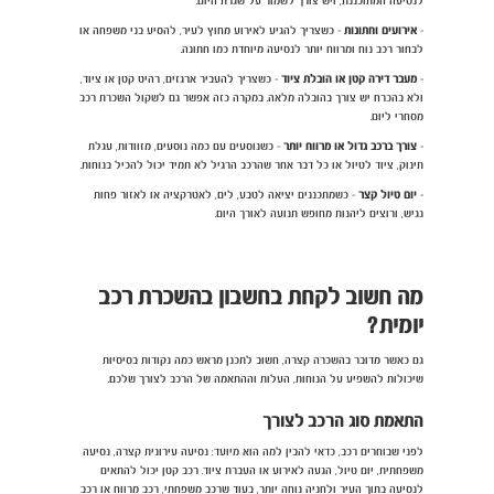
לנסיעה המתוכננת, ויש צורך לשמור על שגרת היום.
-
אירועים וחתונות
- כשצריך להגיע לאירוע מחוץ לעיר, להסיע בני משפחה או
לבחור רכב נוח ומרווח יותר לנסיעה מיוחדת כמו חתונה.
-
מעבר דירה קטן או הובלת ציוד
- כשצריך להעביר ארגזים, רהיט קטן או ציוד,
ולא בהכרח יש צורך בהובלה מלאה. במקרה כזה אפשר גם לשקול השכרת רכב
מסחרי ליום.
-
צורך ברכב גדול או מרווח יותר
- כשנוסעים עם כמה נוסעים, מזוודות, עגלת
תינוק, ציוד לטיול או כל דבר אחר שהרכב הרגיל לא תמיד יכול להכיל בנוחות.
-
יום טיול קצר
- כשמתכננים יציאה לטבע, לים, לאטרקציה או לאזור פחות
נגיש, ורוצים ליהנות מחופש תנועה לאורך היום.
מה חשוב לקחת בחשבון בהשכרת רכב
יומית?
גם כאשר מדובר בהשכרה קצרה, חשוב לתכנן מראש כמה נקודות בסיסיות
שיכולות להשפיע על הנוחות, העלות וההתאמה של הרכב לצורך שלכם.
התאמת סוג הרכב לצורך
לפני שבוחרים רכב, כדאי להבין למה הוא מיועד: נסיעה עירונית קצרה, נסיעה
משפחתית, יום טיול, הגעה לאירוע או העברת ציוד. רכב קטן יכול להתאים
לנסיעה בתוך העיר ולחניה נוחה יותר, בעוד שרכב משפחתי, רכב מרווח או רכב