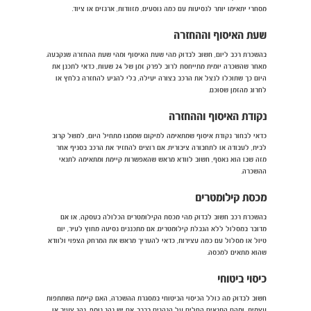
מסחרי יתאימו יותר לנסיעות עם כמה נוסעים, מזוודות, ארגזים או ציוד.
שעת האיסוף וההחזרה
בהשכרת רכב ליום, חשוב לבדוק מהי שעת האיסוף ומהי שעת ההחזרה שנקבעה.
מאחר שהשכרה יומית מתייחסת לרוב לפרק זמן של 24 שעות, כדאי לתכנן את
היום כך שתוכלו לנצל את הרכב בצורה יעילה, בלי להגיע להחזרה בלחץ או
לחרוג מהזמן שסוכם.
נקודת האיסוף וההחזרה
כדאי לבחור נקודת איסוף שמתאימה למיקום שממנו מתחיל היום, למשל קרוב
לבית, לעבודה או לתחבורה ציבורית. אם רוצים להחזיר את הרכב בסניף אחר
מזה שבו הוא נאסף, חשוב לוודא מראש שהאפשרות קיימת ומתאימה לתנאי
ההשכרה.
מכסת קילומטרים
בהשכרת רכב חשוב לבדוק מהי מכסת הקילומטרים הכלולה בעסקה, או אם
מדובר במסלול ללא הגבלת קילומטרים. אם מתכננים נסיעה מחוץ לעיר, יום
טיול או מסלול עם כמה עצירות, כדאי להעריך מראש את המרחק הצפוי ולוודא
שהוא מתאים למכסה.
כיסוי ביטוחי
חשוב לבדוק מה כולל הכיסוי הביטוחי במסגרת ההשכרה, האם קיימת השתתפות
עצמית, ומהם התנאים החלים על הנהגים ברכב. אם יש נהג נוסף, נהג צעיר או