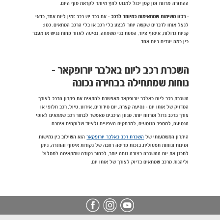
ההחזרה. מרווח זמן קטן יכול למנוע לחץ מיותר לקראת סוף היום.
-
רכזו משימות שמתאימות במיוחד לרכב
- אם כבר יש רכב זמין ליום אחד, כדאי
לנצל אותו לדברים שקשה יותר לבצע בלי רכב או בלי הרכב המתאים, כמו:
קניות גדולות, איסוף ציוד, הסעת בני משפחה, נסיעה לאזור פחות נגיש או מעבר
בין כמה יעדים ביום אחד.
השכרת רכב ליום באלבר יורופקאר -
נוחות שמתחילה בבחירה נכונה
השכרת רכב ליום באלבר יורופקאר מאפשרת להתאים את פתרון הרכב לצורך
המדויק של אותו יום - נסיעה קצרה, יום סידורים, אירוע, טיול, רכב חלופי או
צורך ברכב גדול ומרווח יותר. מגוון הרכבים מאפשר לבחור רכב שמתאים לאופי
הנסיעה, למספר הנוסעים, למרחקים הצפויים ולציוד שלוקחים איתכם.
היתרון המשמעותי של
השכרת רכב באלבר יורופקאר
הוא השילוב בין גמישות,
זמינות ונוחות תפעולית. בזכות פריסה רחבה של נקודות איסוף והחזרה, ניתן
לתכנן את יום ההשכרה בצורה נוחה יותר, לבחור נקודה שמתאימה למסלול
וליהנות מרכב שמתאים בדיוק לצורך של אותו יום.