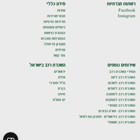
רשתות חברתיות
מידע כללי
Facebook
אודות
Instagram
תנאי שכירות
מדיניות פרטיות
כיסויים ותוספות
הצהרת נגישות
הצטרפות סוכנים
מועדון פריווילג'
סניפים
צור קשר
שירותים נוספים
השכרת רכב בישראל
מחירי השכרת רכב
ירושלים
השכרת רכב ליום
אילת
השכרת רכב לשבוע
גליל מערבי
השכרת רכב לחודש
כנרת
השכרת רכב לחתונה
חיפה
השכרת רכב לעסקים
ים המלח
השכרת רכב מסחרי
השכרת רכב- מורה נבוכים
השכרת רכב בירושלים : פתרון נוח לטיול
השכרת רכב חשמלי