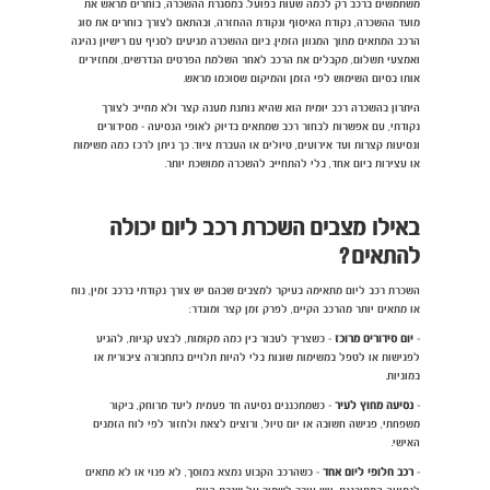
משתמשים ברכב רק לכמה שעות בפועל. במסגרת ההשכרה, בוחרים מראש את
מועד ההשכרה, נקודת האיסוף ונקודת ההחזרה, ובהתאם לצורך בוחרים את סוג
הרכב המתאים מתוך המגוון הזמין. ביום ההשכרה מגיעים לסניף עם רישיון נהיגה
ואמצעי תשלום, מקבלים את הרכב לאחר השלמת הפרטים הנדרשים, ומחזירים
אותו בסיום השימוש לפי הזמן והמיקום שסוכמו מראש.
היתרון בהשכרה רכב יומית הוא שהיא נותנת מענה קצר ולא מחייב לצורך
נקודתי, עם אפשרות לבחור רכב שמתאים בדיוק לאופי הנסיעה - מסידורים
ונסיעות קצרות ועד אירועים, טיולים או העברת ציוד. כך ניתן לרכז כמה משימות
או עצירות ביום אחד, בלי להתחייב להשכרה ממושכת יותר.
באילו מצבים השכרת רכב ליום יכולה
להתאים?
השכרת רכב ליום מתאימה בעיקר למצבים שבהם יש צורך נקודתי ברכב זמין, נוח
או מתאים יותר מהרכב הקיים, לפרק זמן קצר ומוגדר:
-
יום סידורים מרוכז
- כשצריך לעבור בין כמה מקומות, לבצע קניות, להגיע
לפגישות או לטפל במשימות שונות בלי להיות תלויים בתחבורה ציבורית או
במוניות.
-
נסיעה מחוץ לעיר
- כשמתכננים נסיעה חד פעמית ליעד מרוחק, ביקור
משפחתי, פגישה חשובה או יום טיול, ורוצים לצאת ולחזור לפי לוח הזמנים
האישי.
-
רכב חלופי ליום אחד
- כשהרכב הקבוע נמצא במוסך, לא פנוי או לא מתאים