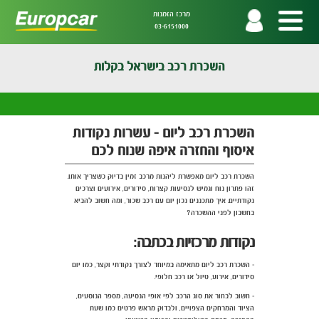
מרכז הזמנות
03-6151000
השכרת רכב בישראל בקלות
השכרת רכב ליום - עשרות נקודות
איסוף והחזרה איפה שנוח לכם
השכרת רכב ליום מאפשרת ליהנות מרכב זמין בדיוק כשצריך אותו.
זהו פתרון נוח וגמיש לנסיעות קצרות, סידורים, אירועים וצרכים
נקודתיים. איך מתכננים נכון יום עם רכב שכור, ומה חשוב להביא
בחשבון לפני ההשכרה?
נקודות מרכזיות בכתבה:
- השכרת רכב ליום מתאימה במיוחד לצורך נקודתי וקצר, כמו יום
סידורים, אירוע, טיול או רכב חלופי.
- חשוב לבחור את סוג הרכב לפי אופי הנסיעה, מספר הנוסעים,
הציוד והמרחקים הצפויים, ולבדוק מראש פרטים כמו שעת