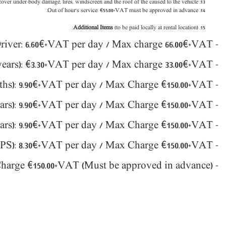
 cover under-body damage, tires, windscreen and the roof of the caused to the vehicle.
Out of hour's service: €55.00+VAT must be approved in advance.
Additional Items
(to be paid locally at rental location):
60€
+VAT per day / Max charge 66.00€+VAT.
- Additional Driver: 6.
0+VAT
per day / Max charge 33.00€+VAT.
- Young Driver (18-25 years): €3.3
/ Max Charge
€
150.00+VAT
- Baby seat: (0-12 Months): 9.90€+VAT per day
ears): 9.90€+VAT per day
/ Max Charge
€
150.00+VAT
- Child Seat: (
ears): 9.90€+VAT per day
/ Max Charge
€
150.00+VAT
- Booster Seat: (
- Navigation system (GPS): 8.30€+VAT per day / Max Charge €150.00+VAT.
Charge
€
150.00+VAT (Must be approved in advance).
- Snow Chains: