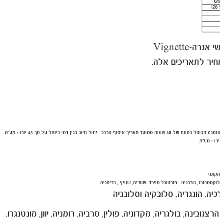
קומי.
קסמבורג, נורבגיה , פורטוגל ספרד, שוודיה, שוויץ , בריטניה