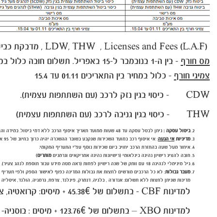
(L.A.F) LDW, THW , Licenses and Fees , מדבקת כבישי אגרה-Vignette
מס חורף
- בין ה-1 בנובמבר ל-15 באפריל. תשלום חובה כלול במחיר לתאריכים אלה.
צמיגי חורף
- כלול במחיר בין התאריכים 01.11 עד 15.4
CDW - כיסוי בגין נזק לרכב (עם השתתפות עצמית).
THW - כיסוי בגין גניבה לרכב (עם השתתפות עצמית)
ביטול עסקה :
ניתן לבטל עסקה עד 48 שעות ממועד תאריך איסוף הרכב ללא דמי ביטול. במידה וההזמנה תבוטל בטווח של 48 שעות ממועד תאריך איסוף הרכב , יחול חיוב בגין דמי ביטול על סך 45 יורו + מע"מ .
מדיניות
אי הגעה
: אי איסוף רכב במועד השכירות שנקבע בשובר ההשכרה יהיה כרוך בחיוב של 95 אירו + מע"מ.
איחור מעל שעה בהחזרת הרכב יחויב ביום שכירות נוסף עפ"י התעריף המקומי.
חובה להציג רישיון נהיגה בינלאומי (רישיונות נהיגה אמריקאים וגרמנים
מותרים
)
גיל מינימלי לנהיגה 18 עם וותק של שנה רישיון לפחות (ראה מטה מידע עבור תוספת לנהג צעיר).
מעבר גבולות
: לא כל הרכבים מורשים לחצות את גבולות המדינה כפוף לאישור הספק ולפי תעריף מ
מדינות שניתן לחצות ללא תשלום: אנדורה , בלגיה, דנמרק, פינלנד, צרפת, גרמניה, הולנד, איטליה לו
למדינות CBF - בתשלום של 45.38€ + מיסים: קרואטיה, צ'כיה, הונגריה, סלובקיה וסלובניה
למדינות XBO – בתשלום של 123.76€ + מיסים : בוסניה- הרצגובינה, בולגריה, מקדוניה, פולין, סרביה, רומניה, יוון, מונטנגרו.