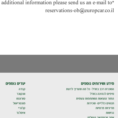
*for additional information please send us an e-mail to:
reservations-ob@europcar.co.il
מידע ושירותים נוספים
יעדים נוספים
השכרת רכב בחו"ל- כל מה שצריך לדעת
קנדה
טיפים לנהיגה בחו"ל
וונקובר
החזר הוצאות השתתפות עצמית
טורונטו
תנאים כלליים- שכירות
מונטריאול
מדיניות פרטיות
קלגרי
נגישות
איסלנד
אתר יורופקאר העולמי