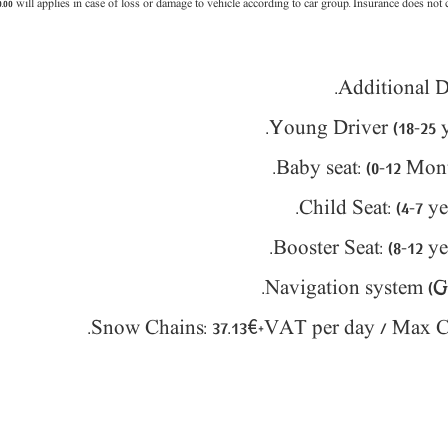
0
.00 will applies in case of loss or damage to vehicle according to car group. Insurance does not
.
.
4
-7 y
.
8
-12 y
37.13€+VAT
per day / Max 