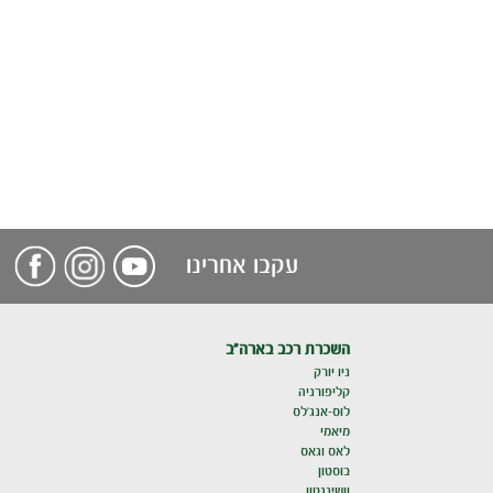
עקבו אחרינו
השכרת רכב בארה"ב
ניו יורק
קליפורניה
לוס-אנג'לס
מיאמי
לאס וגאס
בוסטון
וושינגטון