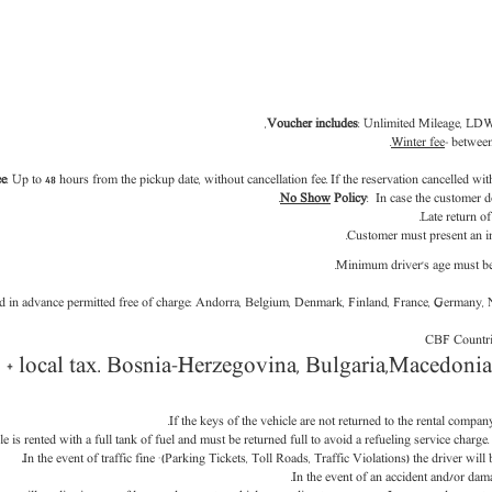
Voucher includes
: Unlimited Mileage, LDW,
Winter fee
- between
ee
: Up to 48 hours from the pickup date, without cancellation fee. If the reservation cancelled wi
No Show
Policy
: In case the customer d
Late return of
Customer must present an int
Minimum driver’s age must be 1
ved in advance permitted free of charge: Andorra, Belgium, Denmark, Finland, France, Germany,
CBF Countrie
6. + local tax. Bosnia-Herzegovina, Bulgaria,Macedoni
If the keys of the vehicle are not returned to the rental compa
e is rented with a full tank of fuel and must be returned full to avoid a refueling service charge.
In the event of traffic fine ׂ (
Parking Tickets, Toll Roads, Traffic Violations)
the driver will
In the event of an accident and/or dama