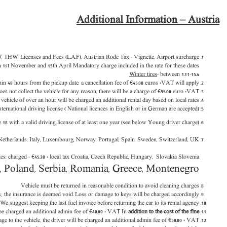
Additional Information – Austria
 THW, Licenses and Fees (L.A.F), Austrian Rode Tax - Vignette, Airport surcharge,
 1st November and 15th April Mandatory charge included in the rate for these dates.
Winter tires
- between 1.11-
15
.4
thin 48 hours from the pickup date, a cancellation fee of €45.00 euros +VAT will apply.
oes not collect the vehicle for any reason, there will be a charge of €95.00 euro +VAT.
 vehicle of over an hour will be charged an additional rental day based on local rates.
ernational driving license ( National licences in English or in German are accepted).
8 with a valid driving license of at least one year (see below Young driver charge).
 Netherlands, Italy, Luxembourg, Norway, Portugal, Spain, Sweden, Switzerland, UK
s: charged - €45.38 + local tax Croatia, Czech Republic, Hungary, Slovakia Slovenia
a, Poland, Serbia, Romania, Greece, Montenegro
Vehicle must be returned in reasonable condition to avoid cleaning charges
ny, the insurance is deemed void. Loss or damage to keys will be charged accordingly.
 We suggest keeping the last fuel invoice before returning the car to its rental agency.
 be charged an additional admin fee of
€
40.00 + VAT In
addition to the cost of the fine.
ge to the vehicle, the driver will be charged an additional admin fee of
€
50.00 + VAT.