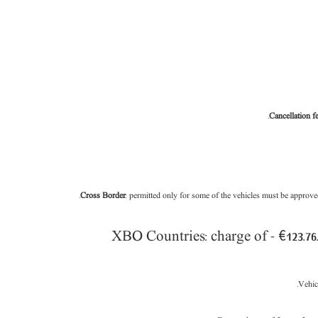
Cancellation f
.
Cross Border
: permitted only for some of the vehicles must be appro
XBO Countries: charge of - €123.7
Vehicl