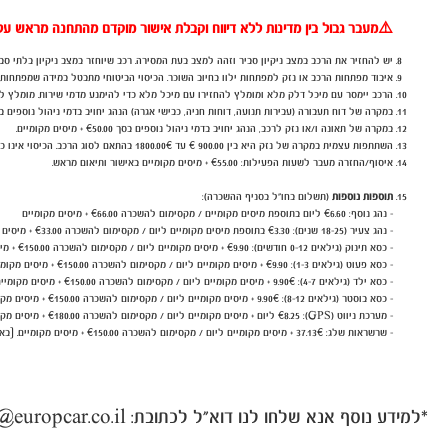
⚠️
מעבר גבול בין מדינות ללא דיווח וקבלת אישור מוקדם מהתחנה מראש עלו
יש להחזיר את הרכב במצב ניקיון סביר וזהה למצב בעת המסירה. רכב שיוחזר במצב ניקיון בלתי ס
איבוד מפתחות הרכב או נזק למפתחות ילוו בחיוב השוכר. הכיסוי הביטוחי מתבטל במידה שמפתחות
הרכב יימסר עם מיכל דלק מלא ומומלץ להחזירו עם מיכל מלא כדי להימנע מדמי שירות. מומלץ
במקרה של דוח תעבורה (עבירות תנועה, דוחות חניה, כבישי אגרה) הנהג יחויב בדמי ניהול נוספים 
במקרה של תאונה ו/או נזק לרכב, הנהג יחויב בדמי ניהול נוספים בסך
50.00 + מיסים מקומיים.
€
השתתפות עצמית במקרה של נזק היא בין 900.00 € עד 1800.00€ בהתאם לסוג הרכב. הכיסוי אינו כולל נזקים למרכב התחתון של הרכב, צמיגים, שמשות וגג הרכב.
איסוף/החזרה מעבר לשעות הפעילות: €55.00 + מיסים מקומיים באישור ותיאום מראש.
תוספות נוספות
(תשלום בחו"ל בסניף ההשכרה):
- נהג נוסף: €6.60
ליום בתוספת מיסים מקומיים / מקסימום להשכרה €66.00 + מיסים מקומיים
- נהג צעיר (18-25 שנים): €3.30 בתוספת מיסים מקומיים ליום / מקסימום להשכרה €33.00 + מיסים מקומיים.
- כסא תינוק (גילאים 0-12 חודשים): €9.90 + מיסים מקומיים ליום / מקסימום להשכרה €150.00 + מיסים מקומיים.
- כסא פעוט (גילאים 1-3): €9.90 + מיסים מקומיים ליום / מקסימום להשכרה €150.00 + מיסים מקומיים.
- כסא ילד (גילאים 4-7): 9.90€ + מיסים מקומיים ליום / מקסימום להשכרה €150.00 + מיסים מקומיים.
- כסא בוסטר (גילאים 8-12): 9.90€ + מיסים מקומיים ליום / מקסימום להשכרה €150.00 + מיסים מקומיים.
- מערכת ניווט (GPS): €8.25 ליום + מיסים מקומיים ליום / מקסימום להשכרה €180.00 + מיסים מקומיים.
- שרשראות שלג: 37.13€ + מיסים מקומיים ליום / מקסימום להשכרה €150.00 + מיסים מקומיים. [באישור מראש]
*למידע נוסף אנא שלחו לנו דוא"ל לכתובת: reservations-ob@europcar.co.il