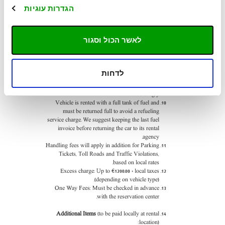
hours before vehicle pick-up. If the renter is
הגדרות עוגיות
unable to cross the border for any reason, or if
the vehicle is not returned to Chile, all related
responsibilities and costs will be borne by the
renter.
לאשר הכול וסגור
Vehicle must be returned in reasonable
condition to avoid cleaning charges
If the keys of the vehicle are not returned to the
לדחות
rental company, the insurance is deemed void.
Loss or damage to keys will be charged
accordingly.
Vehicle is rented with a full tank of fuel and
must be returned full to avoid a refueling
service charge. We suggest keeping the last fuel
invoice before returning the car to its rental
agency.
Handling fees will apply in addition for Parking
Tickets, Toll Roads and Traffic Violations,
based on local rates.
Excess charge: Up to €1200.00 + local taxes
(depending on vehicle type).
One Way Fees:
Must be checked in advance
with the reservation center.
Additional Items
(to be paid locally at rental
location):