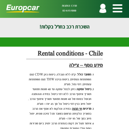
מרכז הזמנות
03-6151000
השכרת רכב בחו"ל בקלות!
Rental conditions - Chile
מידע נוסף – צ'ילה
השובר כולל
: ק"מ ללא הגבלה, ביטוח נזק CDW
(עם
השתתפות עצמית), ביטוח גניבה
THW
(עם השתתפות
עצמית), דמי נמל, מע"מ.
ביטול עסקה:
ניתן לבטל עסקה עד 48 שעות ממועד
תאריך איסוף הרכב ללא דמי ביטול. במידה וההזמנה
תבוטל בטווח של 48 שעות ממועד תאריך איסוף הרכב ,
יחול חיוב בגין דמי ביטול על סך 45 יורו + מע"מ.
מדיניות
אי הגעה
: במידה והלקוח לא אסף את הרכב
בתאריך הלקיחה הרשום בשובר מכל סיבה שהיא, יחול
חיוב בסך של 95 יורו + מע"מ.
איחור מעל 29 דקות בהחזרת הרכב יחויב ביום שכירות
נוסף עפ"י התעריף המקומי.