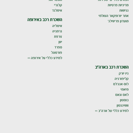
מדיניות פרטיות
קלגרי
נגישות
איסלנד
אתר יורופקאר העולמי
השכרת רכב באירופה
מועדון פריווילג'
איטליה
גרמניה
צרפת
יוון
ספרד
פורטוגל
למידע כללי על אירופה >>
השכרת רכב בארה"ב
ניו יורק
קליפורניה
לוס-אנג'לס
מיאמי
לאס וגאס
בוסטון
וושינגטון
למידע כללי על ארה"ב >>