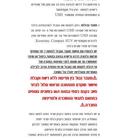
מינימום גיל דרוש לנהיגה הינו 23 עם ותק של שנתיים
רישיון לפחות - אין גיל מקסימום!
השתתפות עצמית: USD 1500.00
מעבר גבולות
: ניתן לחצות את הגבול לארגנטינה בלבד
בעלות של 131.00 USD להשכרות של 5–15 ימים, או
237.00 USD להשכרות של 16–30 ימים. השירות זמין
לרכבים מקטגוריות Economy, Compact, SUV,
טנדרים ומיני ואנים בלבד.
יש להזמין את אישור מעבר הגבול לפחות 7 ימי עסקים
מראש ולהציג דרכון ורישיון נהיגה בתוקף. ביטול או שינוי
יתאפשרו עד 48 שעות לפני האיסוף. במקרה של
אי-יכולת לחצות את הגבול או אי-החזרת הרכב לצ'ילה,
האחריות והעלויות יחולו על השוכר.
⚠️
מעבר גבול בין מדינות ללא דיווח וקבלת
אישור מוקדם מהתחנה מראש עלול לגרור
חיוב בקנס כספי גבוהה ו/או בחיובים נוספים
בהתאם לתנאי ההשכרה ולמדיניות
החברה.
⚠️
יש להחזיר את הרכב במצב ניקיון סביר וזהה למצב בעת
המסירה. רכב שיוחזר במצב ניקיון בלתי סביר יחויב
בהתאם למחיר המקומי הנהוג. באחריות השוכר לבדוק
את מצב הרכב בעת המסירה בסניף היציאה.
איבוד מפתחות הרכב או נזק למפתחות ילוו בחיוב השוכר.