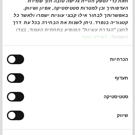
וזאת כדי לספק חוויית גלישה טובה תוך שמירת 
Cancellation fee
: Up to 48 hours from the
העדפותיך וכן למטרות סטטיסטיקה, אפיון ושיווק. 
pickup date, without cancellation fee.
If the reservation cancelled within 48 hours
באפשרותך לבחור אילו קבצי עוגיות ישמרו ולאשר כל 
from the pickup date, a cancellation fee of €45.00
קטגוריה בנפרד. ניתן לשנות את הבחירה בכל עת  דרך 
euros +VAT will apply.
No Show
Policy
: In case the customer does not
לחצן "הגדרת עוגיות" המופיע בתחתית העמוד, בצדו 
collect the vehicle for any reason, there will be a
השמאלי
, 
למידע נוסף
charge of €95.00 euro +VAT.
Late return of vehicle of over an hour will be
charged an additional rental day based on local
בחירת
rates.
הכרחיות
Minimum age required to drive is 23 with at
הסכמה
least valid of two years Driving license - No
Maximum Age
Excess Amount: 1500.00 USD
תעדוף
Cross Border
: Border crossing to Argentina
only is permitted at a cost of USD 131.00 for
rentals of 5–15 days, or USD 237.00 for rentals
סטטיסטיקה
of 16–30 days. The service is available for
Economy, Compact, SUV, Pickup Truck, and
Minivan vehicle categories only.
שיווק
The border crossing permit must be requested
at least 7 business days in advance, and a valid
passport and driver's license must be provided.
Changes or cancellations are accepted up to 48