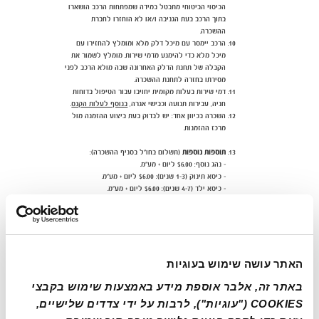
הכיסוי הביטוחי מתבטל במידה שמפתחות הרכב הושארו
בתוך הרכב בעת הגניבה ו/או לא הוחזרו לחברת
ההשכרה.
הרכב יימסר עם מיכל דלק מלא ומומלץ להחזירו עם
מיכל מלא כדי להימנע מדמי שירות. מומלץ לשמור את
הקבלה של תחנת הדלק האחרונה שבה מולא הרכב לפני
מסירתו בחזרה לתחנת ההשכרה.
דמי שירות בעלות מקומית יחויבו עבור הטיפול בדוחות
חניה, עבירות תנועה וכבישי אגרה,
בנוסף לעלות הקנס
.
השכרה בכיוון אחד: יש לבדוק בעת ביצוע ההזמנה מול
מרכז ההזמנות.
תוספות נוספות
(תשלום בחו"ל בסניף ההשכרה):
- נהג נוסף:
$6.00 ליום + מע"מ.
- כיסא תינוק (1-3 שנים): $6.00 ליום + מע"מ.
- כיסא ילד (4-7 שנים): $6.00 ליום + מע"מ.
- כיסא בוסטר לילד (8-12 שנים):
$6.00 ליום + מע"מ.
*למידע נוסף אנא שלחו לנו דוא"ל לכתובת: reservations-
ob@europcar.co.il
האתר עושה שימוש בעוגיות
Additional Information – Chile
באתר זה, אלבר אוספת מידע באמצעות שימוש בקבצי 
Voucher includes
: Unlimited Mileage, CDW
(With Excess), THW (With Excess), Airport Fee
COOKIES ("עוגיות"), לרבות על ידי צדדים שלישיים, 
and VAT.