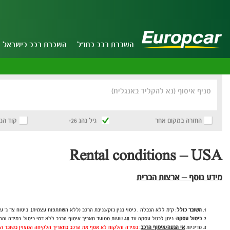
השכרת רכב בחו"ל
השכרת רכב בישראל
סניף איסוף (נא להקליד באנגלית)
החזרה במקום אחר
גיל נהג 26+
קוד הנ
Rental conditions – USA
מידע נוסף – ארצות הברית
השובר כולל
: ק"מ ללא הגבלה , כיסוי בגין נזק/גניבת הרכב (ללא השתתפות עצמית), ביטוח צד ג' עד 
ביטול עסקה
: ניתן לבטל עסקה עד 48 שעות ממועד תאריך איסוף הרכב ללא דמי ביטול. במידה וההזמנה תבוטל בטווח של 48 שעות ממועד תאריך איסוף הרכב , יחול חיוב בגין דמי ביטול על סך 45 יורו + מע"מ .
מדיניות
אי הגעה/איסוף הרכב
:
במידה והלקוח לא אסף את הרכב בתאריך הלקיחה המצוין בשובר הה