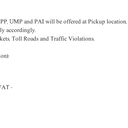
PPP, UMP and PAI will be offered at Pickup location,
ly accordingly.
kets, Toll Roads and Traffic Violations.
ion):
 VAT.
- Very young driver (19-20 years): USD 32.32 per day + VAT.