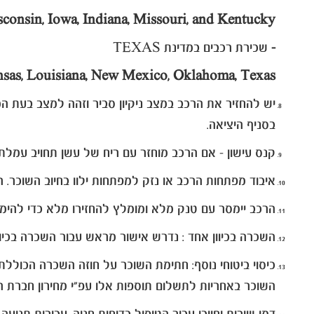
isconsin, Iowa, Indiana, Missouri, and Kentucky.
-
שכירת רכבים במדינת TEXAS
sas, Louisiana, New Mexico, Oklahoma, Texas.
יש להחזיר את הרכב במצב ניקיון סביר וזהה למצב בעת המ
בסניף היציאה.
קנס עישון - אם הרכב מוחזר עם ריח של עשן תחויב עמלת ניקוי עשן של עד 250 $
איבוד מפתחות הרכב או נזק למפתחות ילוו בחיוב השוכר.
הרכב יימסר עם טנק מלא ומומלץ להחזירו מלא כדי להימנע 
השכרה בכיוון אחד : נדרש אישור מראש עבור השכרה בכיוון
השוכר באחריות לתשלום תוספות אלו עפ"י מחירון חברת 