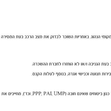
המקומי הנהוג. באחריות השוכר לבדוק את מצב הרכב בעת המסירה
 בעת הגניבה ו/או לא הוחזרו לחברת ההשכרה.
בירות תנועה וכבישי אגרה, בנוסף לעלות הקנס.
כיסוי ביטוחי נוסף: חתימת השוכר על חוזה השכרה הכוללת רכישת תוספות מחברת ההשכרה המקומית שאינם כלולים בשובר כגון ביטוחים שאינם חובה (PPP, PAI, UMP, וכד'), מחייבים את