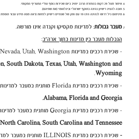
איחור מעל 29 דקות
בהחזרת הרכב יחויב ביום שכירות נוסף עפ"י התעריף המקומי.
חובה להציג רישיון נהיגה בתוקף ישראלי ובינלאומי (את שתיהם).
מינימום גיל דרוש לנהיגה הינו 19 עם ותק של שנתיים רישיון לפחות (ראה מטה מידע עבור תוספת נהג צעיר) - אין גיל מקסימום!
מעבר גבולות
: למדינות מקסיקו וקנדה אינו מורשה.
הגבלות מעבר בין מדינות בתוך ארה"ב
:
- שכירת רכבים במדינות Arizona, California, Colorado, Nevada, Utah, Washington מותנית במעבר למדינות הבאות בלבד
on, South Dakota, Texas, Utah, Washington and
.
Wyoming
- שכירת רכבים במדינת Florida מותנית במעבר למדינות הבאות בלבד
.
Alabama, Florida and Georgia
- שכירת רכבים במדינת Georgia מותנית במעבר למדינות הבאות בלבד
 North Carolina, South Carolina and Tennessee.
-
שכירת רכבים במדינת ILLINOIS
מותנית במעבר למדי