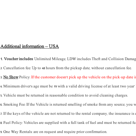
Additional information – USA
1.
Voucher includes
: Unlimited Mileage, LDW includes Theft and Collision Damage 
2. Cancellation fee: Up to 48 hours from the pickup date, without cancellation fee.
3.
No Show
Policy:
If the customer doesn't pick up the vehicle on the pick-up date 
4. Minimum driver’s age must be 19 with a valid driving license of at least two year'
5. Vehicle must be returned in reasonable condition to avoid cleaning charges.
6. Smoking Fee: If the Vehicle is returned smelling of smoke from any source, you 
7. If the keys of the vehicle are not returned to the rental company, the insurance 
8. Fuel Policy: Vehicles are supplied with a full tank of fuel and must be returned ful
9. One Way Rentals: are on request and require prior confirmation.