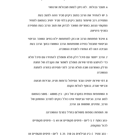
4. מעבר גבולות : לא ניתן לצאת מגבולות ארגוואי
5. יש להחזיר את הרכב במצב ניקיון סביר וזהה למצב בעת
המסירה. רכב שיוחזר במצב ניקיון בלתי סביר יחויב בהתאם למחיר
המקומי הנהוג. באחריות השוכר לבדוק את מצב הרכב בעת המסירה
בסניף היציאה.
6. איבוד מפתחות הרכב או נזק למפתחות ילוו בחיוב השוכר. הכיסוי
הביטוחי מתבטל במידה שמפתחות הרכב הושארו בתוך הרכב בעת
הגניבה ו/או לא הוחזרו לחברת ההשכרה.
7. הרכב יימסר עם מיכל דלק מלא ומומלץ להחזירו עם מיכל מלא
כדי להימנע מדמי שירות. מומלץ לשמור את הקבלה של תחנת
הדלק האחרונה שבה מולא הרכב לפני מסירתו בחזרה לתחנת
ההשכרה
8. דמי שירות יחויבו עבור הטיפול בדוחות חניה, עבירות תנועה
וכבישי אגרה, בנוסף לעלות הקנס.
9. השתתפות עצמית במקרה של נזק - בין 4000$ - 500$ בהתאם
לסוג הרכב. הכיסוי הביטוחי אינו כולל נזקים למרכב התחתון של
הרכב, צמיגים, שמשות וגג הרכב.
10. תוספות נוספות (תשלום בחו"ל בסניף ההשכרה):
-נהג נוסף: 7 $ ליום + מיסים מקומיים או 49 $ + מיסים מקומיים
לכול התקופה.
- נהג צעיר ): בין הגילאים 18-24) 25 $ ליום + מיסים מקומיים או