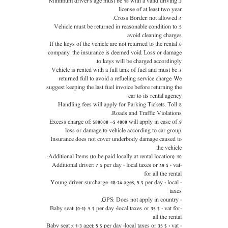
3. Minimum driver’s age must be 18 with a valid driving
license of at least two year.
4. Cross Border: not allowed.
5. Vehicle must be returned in reasonable condition to
avoid cleaning charges.
6. If the keys of the vehicle are not returned to the rental
company, the insurance is deemed void. Loss or damage
to keys will be charged accordingly.
7. Vehicle is rented with a full tank of fuel and must be
returned full to avoid a refueling service charge. We
suggest keeping the last fuel invoice before returning the
car to its rental agency.
8. Handling fees will apply for Parking Tickets, Toll
Roads and Traffic Violations.
9. Excess charge of: $800.00 –$ 4000 will apply in case of
loss or damage to vehicle according to car group.
Insurance does not cover underbody damage caused to
the vehicle.
10. Additional Items (to be paid locally at rental location):
-Additional driver: 7 $ per day + local taxes or 49 $ + vat
for all the rental
- Young driver surcharge: 18-24 ages, 5 $ per day + local
taxes
- GPS: Does not apply in country.
-Baby seat: (0-1): 5 $ per day +local taxes. or 35 $ + vat for
all the rental
- Baby seat :( 1-3 age): 5 $ per day +local taxes or 35 $ + vat