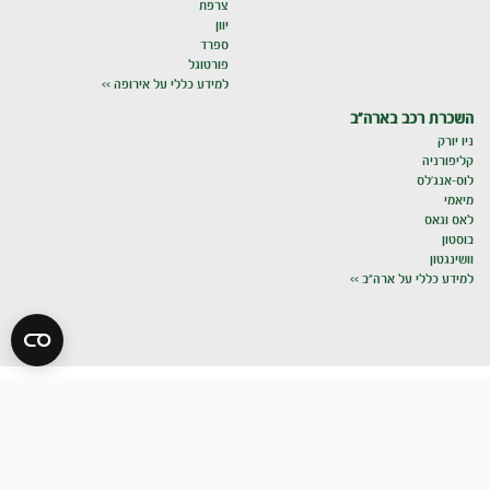
צרפת
יוון
ספרד
פורטוגל
למידע כללי על אירופה >>
השכרת רכב בארה"ב
ניו יורק
קליפורניה
לוס-אנג'לס
מיאמי
לאס וגאס
בוסטון
וושינגטון
למידע כללי על ארה"ב >>