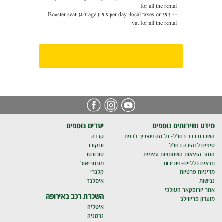
for all the rental
- Booster seat: (4-7 age ): 5 $ per day +local taxes or 35 $ +
vat for all the rental
מידע ושירותים נוספים
יעדים נוספים
השכרת רכב בחו"ל- כל מה שצריך לדעת
קנדה
טיפים לנהיגה בחו"ל
וונקובר
החזר הוצאות השתתפות עצמית
טורונטו
תנאים כלליים- שכירות
מונטריאול
מדיניות פרטיות
קלגרי
נגישות
איסלנד
אתר יורופקאר העולמי
השכרת רכב באירופה
מועדון פריווילג'
איטליה
גרמניה