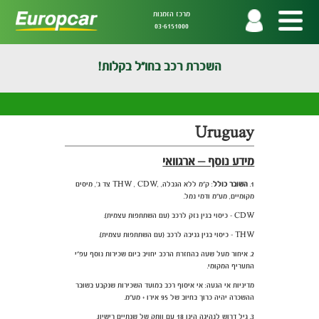
מרכז הזמנות
03-6151000
השכרת רכב בחו"ל בקלות!
Uruguay
מידע נוסף – ארגוואי
1.
השובר כולל
: ק"מ ללא הגבלה, ,THW , CDW צד ג', מיסים
מקומיים, מע"מ ודמי נמל.
CDW - כיסוי בגין נזק לרכב (עם השתתפות עצמית).
THW - כיסוי בגין גניבה לרכב (עם השתתפות עצמית).
2. איחור מעל שעה בהחזרת הרכב יחויב ביום שכירות נוסף עפ"י
התעריף המקומי.
מדיניות אי הגעה: אי איסוף רכב במועד השכירות שנקבע בשובר
ההשכרה יהיה כרוך בחיוב של 95 אירו + מע"מ.
3. גיל דרוש לנהיגה הינו 18 עם וותק של שנתיים רישיון.