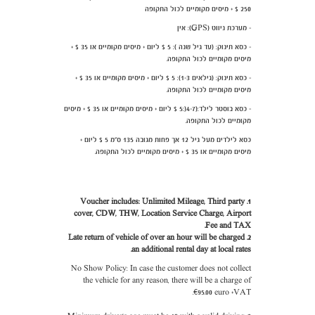
250 $ + מיסים מקומיים לכול התקופה
- מערכת ניווט (GPS): אין
- כסא תינוק: (עד גיל שנה ): 5 $ ליום + מיסים מקומיים או 35 $ +
מיסים מקומיים לכול התקופה.
- כסא תינוק: (גילאים 1-3): 5 $ ליום + מיסים מקומיים או 35 $ +
מיסים מקומיים לכול התקופה.
- כסא בוסטר לילד:(4-7(:5 $ ליום + מיסים מקומיים או 35 $ + מיסים
מקומיים לכול התקופה.
כסא לילדים מעל גיל 12 אך פחות מגובה 135 ס"מ 5 $ ליום +
מיסים מקומיים או 35 $ + מיסים מקומיים לכול התקופה.
1. Voucher includes: Unlimited Mileage, Third party
cover, CDW, THW, Location Service Charge, Airport
Fee and TAX.
2. Late return of vehicle of over an hour will be charged
an additional rental day at local rates.
No Show Policy: In case the customer does not collect
the vehicle for any reason, there will be a charge of
€95.00 euro +VAT.