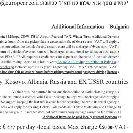
*למידע נוסף אנא שלחו לנו דוא"ל לכתובת: reservations-ob@europcar.co.il
Additional Information – Bulgaria
imited Mileage, CDW, THW, Airport Fee, and TAX, Winter Tires, Additional Driver.
thin 48 hours from the pickup date, a cancellation fee of €45.00 euros +VAT will apply.
oes not collect the vehicle for any reason, there will be a charge of €95.00 euro +VAT.
eturn of vehicle of over an hour will be charged an additional rental day at local rates
ies PDAR, PFAR requires 2 credit cards for deposit on the name of the main driver.
 a valid driving license of at least
1
year (
See table of driving restriction in Bulgaria
).
er charge:
Between ages (19-25 years) 6€ per day+ VAT, MAX 72€ per rental + VAT.
e booking, OR at least 72 hours before pickup require send passport +driving license
, Kosovo, Albania, Russia and EX USSR countries.
Vehicle must be returned in reasonable condition to avoid cleaning charges.
ny, the insurance is deemed void. Loss or damage to keys will be charged accordingly.
 We suggest keeping the last fuel invoice before returning the car to its rental agency.
 fees will apply for Parking Tickets, Toll Roads and Traffic Violations and Damage.
rding to car group. Insurance does not cover underbody damage caused to the vehicle.
-
Additional Items (to be paid locally at rental location):
.
17 per day +local taxes,
Max charge
€
50.00+VAT
-Additional Driver: € 4