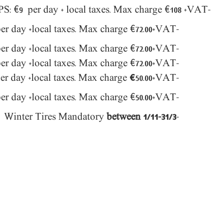
Max charge
€
108
+VAT
-GPS: €9 per day + local taxes.
er day +local taxes.
Max charge
€
72.00
+VAT
-Baby Seat (0-12 Months) €
er day +local taxes.
Max charge
€
72.00
+VAT
-Baby Seat (1-3 Years) €
-Baby Seat (4-7 Years) €4.50 per day +local taxes. Max charge €72.00+VAT
per day +local taxes. Max charge
€
5
0.00
+VAT
-Snow Chains:
 per day +local taxes. Max charge
€
50.00+VAT.
-Ski Rack: €
between 1/11-31/3
-Winter Tires Mandatory