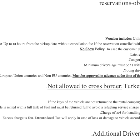
Voucher includes
: Unl
ee
: Up to 48 hours from the pickup date, without cancellation fee. If the reservation cancelled wi
No Show
Policy
: In case the customer d
Late r
Categor
Minimum driver’s age must be
25
with
Young driv
 European Union countries and Non EU countries.
Must be approved in advance at the time of th
Not allowed to cross border:
Turkey
If the keys of the vehicle are not returned to the rental compa
e is rented with a full tank of fuel and must be returned full to avoid a refueling service charge.
Charge of 30€ for handling
Excess charge is €00- €1800.00+local Tax will apply in case of loss or damage to vehicle acco
,