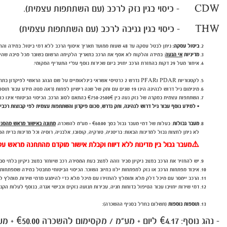
CDW - כיסוי בגין נזק לרכב (עם השתתפות עצמית).
THW - כיסוי בגין גניבה לרכב (עם השתתפות עצמית)
ביטול עסקה:
ניתן לבטל עסקה עד 48 שעות ממועד תאריך איסוף הרכב ללא דמי ביטול. במידה וההזמנה תבוטל בטווח של 48 שעות ממועד תאריך איסוף הרכב , יחול חיוב בגין דמי ביטול על סך 45 יורו + מע"מ .
מדיניות
אי הגעה
:
במידה והלקוח לא אסף את הרכב בתאריך הלקיחה הרשום בשובר מכל סיבה שהיא, יחול חיוב ב
איחור מעל 29 דקות בהחזרת הרכב יחויב ביום שכירות נוסף עפ"י התעריף המקומי.
לקטגוריות PDAR וPFAR נדרש 2 כרטיסי אשראי בינלאומיים על שם הנהג הראשי לפיקדון בתחנה.
מינימום גיל דרוש לנהיגה הינו 19 שנים
עם ותק של שנה רישיון לפחות (ראה מטה מידע עבור תוספ
השתתפות עצמית במקרה של נזק נעה בין €750-2500€ בהתאם לסוג הרכב. הכיסוי הביטוחי אינו כולל נזקים למרכב התחתון של הרכב, צמיגים, שמשות וגג הרכב.
▪️
למידע נוסף עבור גיל דרוש לנהיגה, ותק נדרש, סכום פיקדון והשתתפות עצמית לפי קבוצות רכבי
מעבר גבולות
: בעלות של דמי מעבר גבול בסך
.00 + מע"מ להשכרה.
€60
מתונה באישור מראש מהסניף, יש לבקש מינימום 72 ש
לא ניתן לחצות גבול למדינות הבאות: בריטניה, טורקיה, קוסובו, אלבניה, רוסיה וכל מדינות ברית ה
⚠️
מעבר גבול בין מדינות ללא דיווח וקבלת אישור מוקדם מהתחנה מראש עלו
יש להחזיר את הרכב במצב ניקיון סביר וזהה למצב בעת המסירה. רכב שיוחזר במצב ניקיון בלתי ס
איבוד מפתחות הרכב או נזק למפתחות ילוו בחיוב השוכר. הכיסוי הביטוחי מתבטל במידה שמפתחות
הרכב יימסר עם מיכל דלק מלא ומומלץ להחזירו עם מיכל מלא כדי להימנע מדמי שירות. מומלץ
דמי שירות יחויבו עבור הטיפול בדוחות חניה, עבירות תנועה נזקים וכבישי אגרה, בנוסף לעלות הקנס
תוספות נוספות
(תשלום בחו"ל בסניף ההשכרה):
- נהג נוסף: €4.17 ליום + מע"מ / מקסימום להשכרה
0.00 + מע"מ.
€5