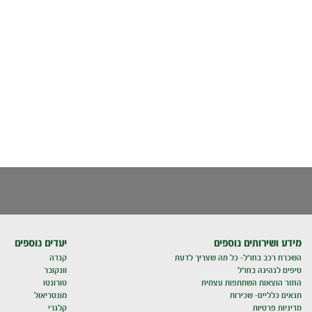
מידע ושירותים נוספים
יעדים נוספים
השכרת רכב בחו"ל- כל מה שצריך לדעת
קנדה
טיפים לנהיגה בחו"ל
וונקובר
החזר הוצאות השתתפות עצמית
טורונטו
תנאים כלליים- שכירות
מונטריאול
מדיניות פרטיות
קלגרי