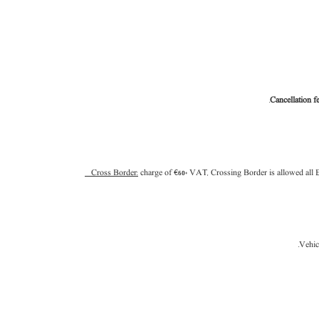
Cancellation f
Cross Border:
charge of €60+ VAT, Crossing Border is allowed all
Vehicl