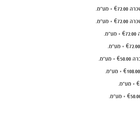
שכרה
.00 + מע"מ.
€72
0 + מע"מ.
0
.
108
€
€
0. + מע"מ.
€5