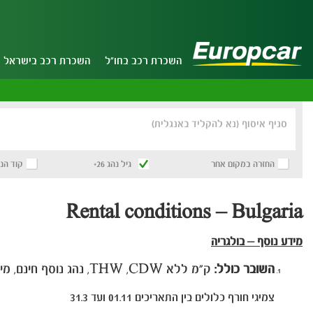
השכרת רכב בחו"ל
השכרת רכב בישראל
סניף איסוף (נא להקליד באנגלית)
החזרה במקום אחר
גיל נהג 26+
קוד הנ
Rental conditions – Bulgaria
מידע נוסף – בולגריה
השובר כולל:
ק"מ ללא THW ,CDW, נהג נוסף חינם, מיסים מקומיים, מע"מ ודמי נמל.
צמיגי חורף כלולים בין התאריכים 01.11 ועד 31.3