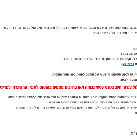
סך של 95 יורו + מע"מ.
ת נהג צעיר)
ם
לחצ/י כאן
עות של עסקים לפחות לפני מועד האיסוף.
מועצות לשעבר.
ל לגרור חיוב בקנס כספי גבוהה ו/או בחיובים נוספים בהתאם לתנאי ההשכרה ולמדיני
ביר יחויב בהתאם למחיר המקומי הנהוג. באחריות השוכר לבדוק את מצב הרכב בעת המסירה בסניף היציאה.
 הרכב הושארו בתוך הרכב בעת הגניבה ו/או לא הוחזרו לחברת ההשכרה.
 לשמור את הקבלה של תחנת הדלק האחרונה שבה מולא הרכב לפני מסירתו בחזרה לתחנת ההשכרה
.