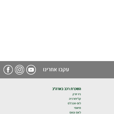
עקבו אחרינו
השכרת רכב בארה"ב
ניו יורק
קליפורניה
לוס-אנג'לס
מיאמי
לאס וגאס