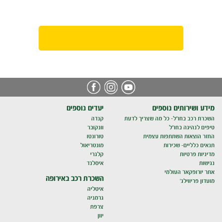
מידע ושירותים נוספים
יעדים נוספים
השכרת רכב בחו"ל- כל מה שצריך לדעת
קנדה
טיפים לנהיגה בחו"ל
וונקובר
החזר הוצאות השתתפות עצמית
טורונטו
תנאים כלליים- שכירות
מונטריאול
מדיניות פרטיות
קלגרי
נגישות
איסלנד
אתר יורופקאר העולמי
השכרת רכב באירופה
מועדון פריווילג'
איטליה
גרמניה
צרפת
יוון