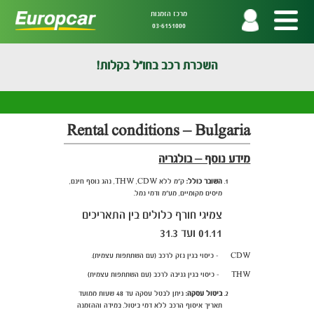
מרכז הזמנות
03-6151000
השכרת רכב בחו"ל בקלות!
Rental conditions – Bulgaria
מידע נוסף – בולגריה
השובר כולל:
ק"מ ללא THW ,CDW, נהג נוסף חינם,
מיסים מקומיים, מע"מ ודמי נמל.
צמיגי חורף כלולים בין התאריכים
01.11 ועד 31.3
CDW - כיסוי בגין נזק לרכב (עם השתתפות עצמית).
THW - כיסוי בגין גניבה לרכב (עם השתתפות עצמית)
ביטול עסקה:
ניתן לבטל עסקה עד 48 שעות ממועד
תאריך איסוף הרכב ללא דמי ביטול. במידה וההזמנה