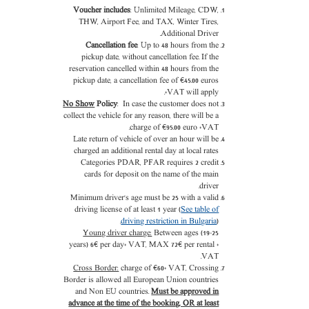
Voucher includes
: Unlimited Mileage, CDW,
THW, Airport Fee, and TAX, Winter Tires,
Additional Driver.
Cancellation fee
: Up to 48 hours from the
pickup date, without cancellation fee. If the
reservation cancelled within 48 hours from the
pickup date, a cancellation fee of €45.00 euros
+VAT will apply.
No Show
Policy
: In case the customer does not
collect the vehicle for any reason, there will be a
charge of €95.00 euro +VAT.
Late return of vehicle of over an hour will be
charged an additional rental day at local rates
Categories PDAR, PFAR requires 2 credit
cards for deposit on the name of the main
driver.
Minimum driver’s age must be
25
with a valid
driving license of at least
1
year (
See table of
driving restriction in Bulgaria
).
Young driver charge:
Between ages (19-25
years) 6€ per day+ VAT, MAX 72€ per rental +
VAT.
Cross Border:
charge of €60+ VAT, Crossing
Border is allowed all European Union countries
and Non EU countries.
Must be approved in
advance at the time of the booking, OR at least