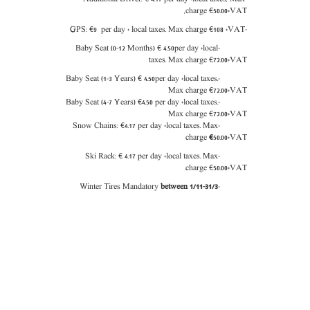
,
charge
€
50.00+VAT
Max charge
€
108
+VAT
-GPS: €9 per day + local taxes.
4.50
per day +local
-Baby Seat (0-12 Months) €
taxes.
Max charge
€
72.00
+VAT
4.50
per day +local taxes.
-Baby Seat (1-3 Years) €
Max charge
€
72.00
+VAT
-Baby Seat (4-7 Years) €4.50 per day +local taxes.
Max charge €72.00+VAT
€
4.17 per day +local taxes. Max
-Snow Chains:
charge
€
5
0.00
+VAT
4.17 per day +local taxes. Max
-Ski Rack: €
charge
€
50.00+VAT.
between 1/11-31/3
-Winter Tires Mandatory