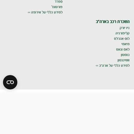
ספרד
פורטוגל
למידע כללי על אירופה >>
השכרת רכב בארה"ב
ניו יורק
קליפורניה
לוס-אנג'לס
מיאמי
לאס וגאס
בוסטון
וושינגטון
למידע כללי על ארה"ב >>