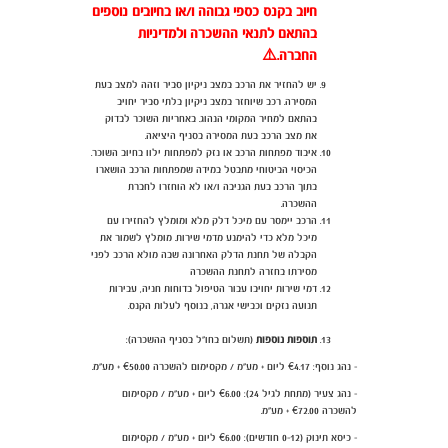
חיוב בקנס כספי גבוהה ו/או בחיובים נוספים
בהתאם לתנאי ההשכרה ולמדיניות
החברה.
⚠️
יש להחזיר את הרכב במצב ניקיון סביר וזהה למצב בעת
המסירה. רכב שיוחזר במצב ניקיון בלתי סביר יחויב
בהתאם למחיר המקומי הנהוג. באחריות השוכר לבדוק
את מצב הרכב בעת המסירה בסניף היציאה.
איבוד מפתחות הרכב או נזק למפתחות ילוו בחיוב השוכר.
הכיסוי הביטוחי מתבטל במידה שמפתחות הרכב הושארו
בתוך הרכב בעת הגניבה ו/או לא הוחזרו לחברת
ההשכרה.
הרכב יימסר עם מיכל דלק מלא ומומלץ להחזירו עם
מיכל מלא כדי להימנע מדמי שירות. מומלץ לשמור את
הקבלה של תחנת הדלק האחרונה שבה מולא הרכב לפני
מסירתו בחזרה לתחנת ההשכרה
דמי שירות יחויבו עבור הטיפול בדוחות חניה, עבירות
תנועה נזקים וכבישי אגרה, בנוסף לעלות הקנס.
תוספות נוספות
(תשלום בחו"ל בסניף ההשכרה):
- נהג נוסף: €4.17 ליום + מע"מ / מקסימום להשכרה
0.00 + מע"מ.
€5
- נהג צעיר (מתחת לגיל 24):
.00
€6
ליום + מע"מ / מקסימום
להשכרה
.00 + מע"מ.
€72
- כיסא תינוק (0-12 חודשים): €6.00 ליום + מע"מ / מקסימום