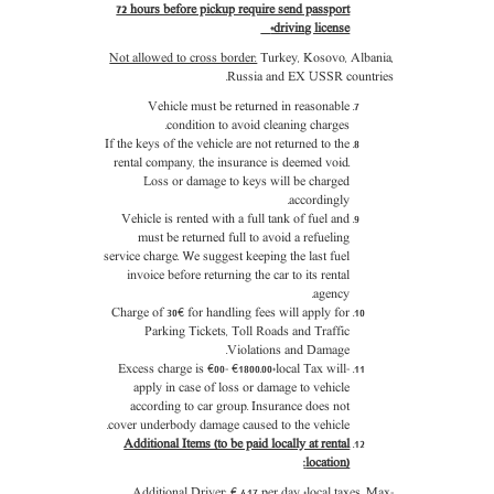
72 hours before pickup require send passport
+driving license
Not allowed to cross border:
Turkey, Kosovo, Albania,
Russia and EX USSR countries.
Vehicle must be returned in reasonable
condition to avoid cleaning charges.
If the keys of the vehicle are not returned to the
rental company, the insurance is deemed void.
Loss or damage to keys will be charged
accordingly.
Vehicle is rented with a full tank of fuel and
must be returned full to avoid a refueling
service charge. We suggest keeping the last fuel
invoice before returning the car to its rental
agency.
Charge of 30€ for handling fees will apply for
Parking Tickets, Toll Roads and Traffic
Violations and Damage.
Excess charge is €00- €1800.00+local Tax will
-
apply in case of loss or damage to vehicle
according to car group. Insurance does not
cover underbody damage caused to the vehicle.
Additional Items (to be paid locally at rental
location):
.
17 per day +local taxes,
Max
-Additional Driver: € 4