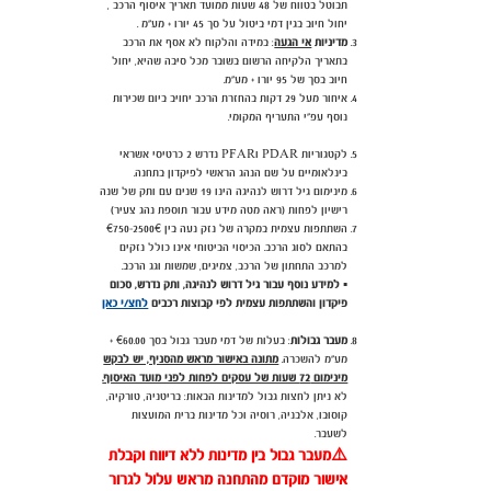
תבוטל בטווח של 48 שעות ממועד תאריך איסוף הרכב ,
יחול חיוב בגין דמי ביטול על סך 45 יורו + מע"מ .
מדיניות
אי הגעה
:
במידה והלקוח לא אסף את הרכב
בתאריך הלקיחה הרשום בשובר מכל סיבה שהיא, יחול
חיוב בסך של 95 יורו + מע"מ.
איחור מעל 29 דקות בהחזרת הרכב יחויב ביום שכירות
נוסף עפ"י התעריף המקומי.
לקטגוריות PDAR וPFAR נדרש 2 כרטיסי אשראי
בינלאומיים על שם הנהג הראשי לפיקדון בתחנה.
מינימום גיל דרוש לנהיגה הינו 19 שנים
עם ותק של שנה
רישיון לפחות (ראה מטה מידע עבור תוספת נהג צעיר)
השתתפות עצמית במקרה של נזק נעה בין €750-2500€
בהתאם לסוג הרכב. הכיסוי הביטוחי אינו כולל נזקים
למרכב התחתון של הרכב, צמיגים, שמשות וגג הרכב.
▪️
למידע נוסף עבור גיל דרוש לנהיגה, ותק נדרש, סכום
פיקדון והשתתפות עצמית לפי קבוצות רכבים
לחצ/י כאן
מעבר גבולות
: בעלות של דמי מעבר גבול בסך
€60
.00 +
מע"מ להשכרה.
מתונה באישור מראש מהסניף, יש לבקש
מינימום 72 שעות של עסקים לפחות לפני מועד האיסוף.
לא ניתן לחצות גבול למדינות הבאות: בריטניה, טורקיה,
קוסובו, אלבניה, רוסיה וכל מדינות ברית המועצות
לשעבר.
⚠️
מעבר גבול בין מדינות ללא דיווח וקבלת
אישור מוקדם מהתחנה מראש עלול לגרור